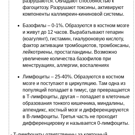
разрушаются. Обладают способностью к
фагоцитозу. Разрушают токсины, активируют
компоненты калликреин-кининовой системы.
Базофилы – 0-1%. Образуются в костном мозге
и живут до 12 часов. Вырабатывают гепарин
(коагулянт), гистамин, гиалуроновую кислоту,
фактор активации тромбоциотов, тромбоксаны,
лейкотриены, простагландины. Возможно
увеличение количества базофилов при
менструациях, аллергии, воспалениях
Лимфоциты – 25-40%. Образуются в костном
мозге и поступают в циркуляцию. Там одна из
популяций попадает в тимус, где превращается
в Т-лимфоциты, другая – попадает в клеточные
образования тонкого кишечника, миндалины,
аппендикс, костный мозг и дифференцируются
в В-лимфоциты. Третья часть не проходит
дифференцировку и называется 0-лимфоциты.
- Т-лимфоциты ответственны за клеточный