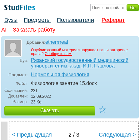
Вузы
Предметы
Пользователи
Реферат
AI
Заказать работу
etherrrreal
Добавил:
Опубликованный материал нарушает ваши авторские
права?
Сообщите нам.
Рязанский государственный медицинский
Вуз:
университет им. акад. И.П. Павлова
Нормальная физиология
Предмет:
Физиология занятие 15
.docx
Файл:
Скачиваний:
231
Добавлен:
12.09.2022
Размер:
23 Кб
☆
Скачать
< Предыдущая
2 / 3
Следующая >