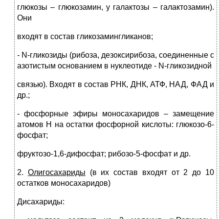
глюкозы – глюкозамин, у галактозы – галактозамин).
Они
входят в состав гликозамингликанов;
- N-гликозиды (рибоза, дезоксирибоза, соединенные с
азотистым основанием в нуклеотиде - N-гликозидной
связью). Входят в состав РНК, ДНК, АТФ, НАД, ФАД и
др.;
- фосфорные эфиры моносахаридов – замещение
атомов Н на остатки фосфорной кислоты: глюкозо-6-
фосфат;
фруктозо-1,6-дифосфат; рибозо-5-фосфат и др.
2.
Олигосахариды
(в их состав входят от 2 до 10
остатков моносахаридов)
Дисахариды: