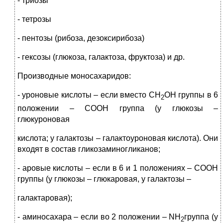
- триозы
- тетрозы
- пентозы (рибоза, дезоксирибоза)
- гексозы (глюкоза, галактоза, фруктоза) и др.
Производные моносахаридов:
- уроновые кислоты – если вместо СН
ОН группы в 6
2
положении – СООН группа (у глюкозы –
глюкуроновая
кислота; у галактозы – галактоуроновая кислота). Они
входят в состав гликозаминогликанов;
- аровые кислоты – если в 6 и 1 положениях – СООН
группы (у глюкозы – глюкаровая, у галактозы –
галактаровая);
- аминосахара – если во 2 положении – NН
группа (у
2