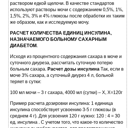
раствором едкой щелочи. В качестве стандартов
используют растворы мочи с содержанием 0,5%, 1%,
1,5%, 2%, 3% и 4% глюкозы после обработки их таким
же образом, как и исследуемую мочу.
РАСЧЕТ КОЛИЧЕСТВА ЕДИНИЦ ИНСУЛИНА,
НАЗНАЧАЕМОГО БОЛЬНОМУ САХАРНЫМ
ДИАБЕТОМ
.
Исходя из процентного содержания сахара в моче и
суточного диуреза, рассчитать суточную потерю
больным сахара.
Расчет дозы инсулина
Так, если в
моче 3% сахара, а суточный диурез 4 л, больной
теряет в сутки:
100 мл мочи – 3 г сахара, 4000 мл (сутки) – X, Х=120г
Пример расчета дозировки инсулина: 1 единица
инсулина способствует усвоению 3-5 г глюкозы (в
среднем 4 г). Для усвоения 120 г нужно: 120 : 4 = 30
ед. инсулина . С учетом того, что какое-то количество