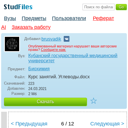
Вузы
Предметы
Пользователи
Реферат
AI
Заказать работу
Добавил:
brusvadik
Опубликованный материал нарушает ваши авторские
права?
Сообщите нам.
Кубанский государственный медицинский
Вуз:
университет
Биохимия
Предмет:
Курс занятий. Углеводы
.docx
Файл:
Скачиваний:
223
Добавлен:
24.03.2021
Размер:
2 Мб
☆
Скачать
< Предыдущая
6 / 12
Следующая >