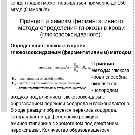
концентрация может повышаться примерно до 150
мг/дл (8 ммоль/л).
Принцип и химизм ферментативного
метода определения глюкозы в крови
(глюкозооксидазного).
Определение глюкозы в крови
глюкозооксидазным (ферментативным) методом
П
ринцип
метода:
глюкоза
крови способна
окисляться
кислородом
воздуха под влиянием глюкозооксидазы с
образованием перекиси водорода и глюконолактона.
В ходе реакции образуется перекись водорода,
которая дает индофеноловую реакцию
аминоантипирина с хромогеном под действием
пероксидазы. Количество образовавшегося