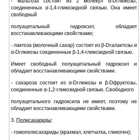
- мальтоза состоит из 2 молекул α-Dглюкозы,
соединенных α-1,4-гликозидной связью. Она имеет
свободный
полуацетальный гидроксил, обладает
восстанавливающими свойствами;
- лактоза (молочный сахар) состоит из β-Dгалактозы и
α-Dглюкозы соединенные β-1,4-гликозидной связью.
Имеет свободный полуацетальный гидроксил и
обладает восстанавливающими свойствами.
- сахароза состоит из α-Dглюкозы и β-Dфруктозы,
соединенные α-1,2-гликозидной связью. Свободного
полуацетального гидроксила не имеет, поэтому не
обладает восстанавливающими свойствами.
3.
Полисахариды
:
- гомополисахариды (крахмал, клетчатка, гликоген);