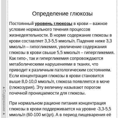
Определение глюкозы
Постоянный
уровень глюкозы
в крови – важное
условие нормального течения процессов
жизнедеятельности. В норме содержание глюкозы в
крови составляет 3,3-5,5 ммоль/л. Падение ниже 3,3
ммоль/л – гипогликемия, увеличение содержания
глюкозы в крови свыше 5,5 ммоль/л – гипергликемия.
Как гипо-, так и гипергликемия сопровождаются
метаболическими нарушениями в тканях, что
приводит к различным патологическим состояниям.
Если концентрация глюкозы в крови становится
выше 8,0-10,0 ммоль/л, глюкоза появляется в моче
(глюкозурия). Эту величину называют порогом
►Содержание►
почечной проницаемости для глюкозы.
При нормальном рационе питания концентрация
глюкозы в крови поддерживается на уровне -3,3-5,5
ммоль/л (60-100 мг/дл). А в период пищеварения её