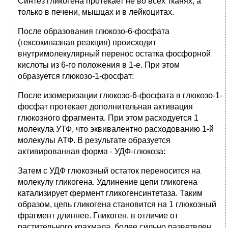
Синтез гликогена протекает не во всех тканях, а
только в печени, мышцах и в лейкоцитах.
После образования глюкозо-6-фосфата
(гексокиназная реакция) происходит
внутримолекулярный перенос остатка фосфорной
кислоты из 6-го положения в 1-е. При этом
образуется глюкозо-1-фосфат:
После изомеризации глюкозо-6-фосфата в глюкозо-1-
фосфат протекает дополнительная активация
глюкозного фрагмента. При этом расходуется 1
молекула УТФ, что эквивалентно расходованию 1-й
молекулы АТФ. В результате образуется
активированная форма - УДФ-глюкоза:
Затем с УДФ глюкозный остаток переносится на
молекулу гликогена. Удлинение цепи гликогена
катализирует фермент гликогенсинтетаза. Таким
образом, цепь гликогена становится на 1 глюкозный
фрагмент длиннее. Гликоген, в отличие от
растительного крахмала, более сильно разветвлен.