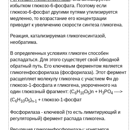
избытком глюкозо-6-фосфата. Поэтому если
глюкозо-6-фосфат другими путями утилизируется
медленно, то возрастание его концентрации
приводит к увеличению скорости синтеза гликогена.
Реакция, катализируемая гликогенсинтазой,
необратима.
В определенных условиях гликоген способен
распадаться. Для этого существует свой обходной
обратный путь. Его ключевым ферментом является
гликогенфосфорилаза (фосфорилаза). Этот фермент
расщепляет молекулу гликогена с участием Фн до
глюкозо-1-фосфата и гликогена, укороченного на
один глюкозный фрагмент: (С
Н
О
)n + H
PO
---->
6
10
5
3
4
(C
H
O
)
+ глюкозо-1-фосфат
6
10
5
n-1
Фосфорилаза - ключевой (то есть лимитирующий и
регуляторный) фермент распада гликогена.
Регуляция гликогенфосфорилазы
: угнетается