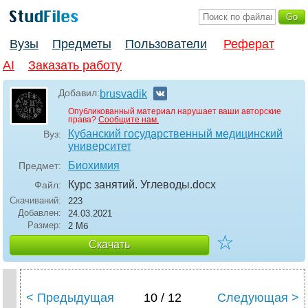
Вузы
Предметы
Пользователи
Реферат
AI
Заказать работу
Добавил:
brusvadik
Опубликованный материал нарушает ваши авторские
права?
Сообщите нам.
Кубанский государственный медицинский
Вуз:
университет
Биохимия
Предмет:
Курс занятий. Углеводы
.docx
Файл:
Скачиваний:
223
Добавлен:
24.03.2021
Размер:
2 Мб
☆
Скачать
< Предыдущая
10 / 12
Следующая >