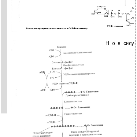
Н
о в силу