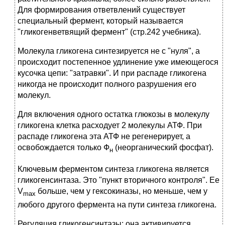
Для формирования ответвлений существует
специальный фермент, который называется
"гликогенветвящий фермент" (стр.242 учебника).
Молекула гликогена синтезируется не с "нуля", а
происходит постепенное удлинение уже имеющегося
кусочка цепи: "затравки". И при распаде гликогена
никогда не происходит полного разрушения его
молекул.
Для включения одного остатка глюкозы в молекулу
гликогена клетка расходует 2 молекулы АТФ. При
распаде гликогена эта АТФ не регенерирует, а
освобождается только Ф
(неорганический фосфат).
н
Ключевым ферментом синтеза гликогена является
гликогенсинтаза. Это "пункт вторичного контроля". Ее
V
больше, чем у гексокиназы, но меньше, чем у
max
любого другого фермента на пути синтеза гликогена.
Регуляция гликогенсинтазы
: она активируется