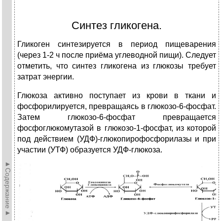
Синтез гликогена.
Гликоген синтезируется в период пищеварения
(через 1-2 ч после приёма углеводной пищи). Следует
отметить, что синтез гликогена из глюкозы требует
затрат энергии.
Глюкоза активно поступает из крови в ткани и
фосфорилируется, превращаясь в глюкозо-6-фосфат.
Затем глюкозо-6-фосфат превращается
фосфоглюкомутазой в глюкозо-1-фосфат, из которой
под действием (УДФ)-глюкопирофосфорилазы и при
участии (УТФ) образуется УДФ-глюкоза.
►Содержание►