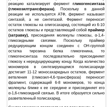
реакцию катализирует фермент
гликогенсинтаза
(глюкозилтрансфераза).
Поскольку в данной
реакции не используется АТФ, фермент называют
синтазой, а не синтетазой. Фермент переносит
остаток глюкозы на олигосахарид, состоящий из 6-10
остатков глюкозы и представляющий собой
праймер
(затравку),
присоединяя молекулы глюкозы, α-1,4-
гликозидными связями. Поскольку праймер
редуцирующим концом соединен с ОН-группой
остатка тирозина белка гликогенина, то
гликогенсинтаза последовательно присоединяет
глюкозу к нередуцирующему концу. Когда количество
мономеров в синтезирующемся полисахариде
достигает 11-12 моносахаридных остатков, фермент
ветвления (гликозил-4,6-трансфераза) переносит
фрагмент, содержащий 6-8 мономеров, то конца
молекулы ближе к ее середине и присоединяет его
α-1,6-гликозидной связью. В итоге образуется сильно
разветвленный полисахарид.