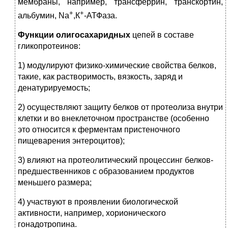
мембраны, например, трансферрин, транскортин,
+
+
альбумин, Na
,К
-АТФаза.
Функции олиго­сахаридных
цепей в составе
гликопротеинов:
1) модулируют физико-химические свойства белков,
такие, как ра­створимость, вязкость, заряд и
денатурируемость;
2) осуществляют защиту белков от протеолиза внутри
клетки и во внеклеточном пространстве (особенно
это относится к ферментам пристеночного
пищеварения энтероцитов);
3) влияют на протеолитический процессинг белков-
предшественников с образованием продуктов
меньшего размера;
4) участвуют в проявлении биологической
активности, например, хорионического
гонадотропина.