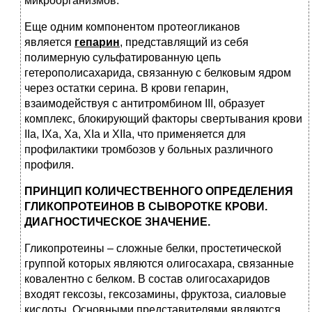
микроорганизмов.
Еще одним компонентом протеогликанов
является
гепарин
, представлящий из себя
полимерную сульфатированную цепь
гетерополисахарида, связанную с белковым ядром
через остатки серина. В крови гепарин,
взаимодействуя с антитромбином III, образует
комплекс, блокирующий факторы свертывания крови
IIа, IХа, Ха, XIa и ХIIа, что применяется для
профилактики тромбозов у больных различного
профиля.
ПРИНЦИП КОЛИЧЕСТВЕННОГО ОПРЕДЕЛЕНИЯ
ГЛИКОПРОТЕИНОВ В СЫВОРОТКЕ КРОВИ.
ДИАГНОСТИЧЕСКОЕ ЗНАЧЕНИЕ.
Гликопротеины – сложные белки, простетической
группой которых являются олигосахара, связанные
ковалентно с белком. В состав олигосахаридов
входят гексозы, гексозамины, фруктоза, сиаловые
кислоты. Основными представителями являются