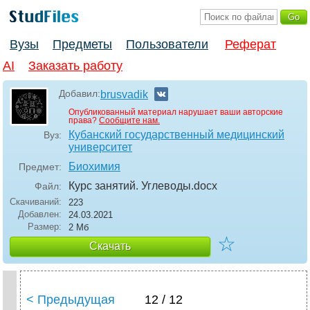
Вузы
Предметы
Пользователи
Реферат
AI
Заказать работу
Добавил:
brusvadik
Опубликованный материал нарушает ваши авторские
права?
Сообщите нам.
Кубанский государственный медицинский
Вуз:
университет
Биохимия
Предмет:
Курс занятий. Углеводы
.docx
Файл:
Скачиваний:
223
Добавлен:
24.03.2021
Размер:
2 Мб
☆
Скачать
< Предыдущая
12 / 12