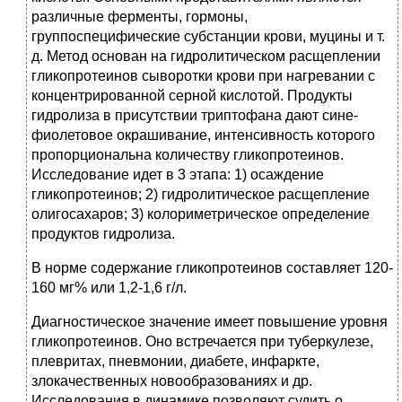
различные ферменты, гормоны,
группоспецифические субстанции крови, муцины и т.
д. Метод основан на гидролитическом расщеплении
гликопротеинов сыворотки крови при нагревании с
концентрированной серной кислотой. Продукты
гидролиза в присутствии триптофана дают сине-
фиолетовое окрашивание, интенсивность которого
пропорциональна количеству гликопротеинов.
Исследование идет в 3 этапа: 1) осаждение
гликопротеинов; 2) гидролитическое расщепление
олигосахаров; 3) колориметрическое определение
продуктов гидролиза.
В норме содержание гликопротеинов составляет 120-
160 мг% или 1,2-1,6 г/л.
Диагностическое значение имеет повышение уровня
гликопротеинов. Оно встречается при туберкулезе,
плевритах, пневмонии, диабете, инфаркте,
злокачественных новообразованиях и др.
Исследования в динамике позволяют судить о