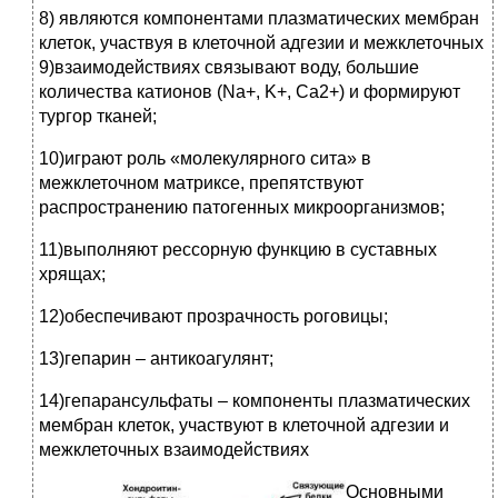
8) являются компонентами плазматических мембран
клеток, участвуя в клеточной адгезии и межклеточных
9)взаимодействиях связывают воду, большие
количества катионов (Na+, K+, Са2+) и формируют
тургор тканей;
10)играют роль «молекулярного сита» в
межклеточном матриксе, препятствуют
распространению патогенных микроорганизмов;
11)выполняют рессорную функцию в суставных
хрящах;
12)обеспечивают прозрачность роговицы;
13)гепарин – антикоагулянт;
14)гепарансульфаты – компоненты плазматических
мембран клеток, участвуют в клеточной адгезии и
межклеточных взаимодействиях
Основными