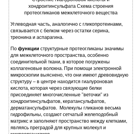
хондроитинсульфата Схема строения
протеогликанов межклеточного вещества
Углеводная часть, аналогично с гликопротеинами,
связывается с белком через остатки серина,
треонина и аспарагина.
По
функции
структурные протеогликаны значимы
для межклеточного пространства, особенно
соединительной ткани, в которое погружены
коллагеновые волокна. При помощи электронной
микроскопии выяснено, что они имеют древовидную
структуру – в центре находится гиалуроновая
кислота, которая через связующие белки
присоединяет многочисленные "веточки" из
хондроитинсульфатов, кератансульфатов,
дерматансульфатов. Молекулы гликанов весьма
гидрофильны, создают сетчатый желеподобный
матрикс и заполняют пространство между клетками,
являясь преградой для крупных молекул и