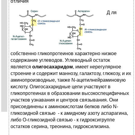
отличия
Д
ля
собственно гликопротеинов характерно низкое
содержание углеводов. Углеводный остаток
является
олигосахаридом
, имеет нерегулярное
строение и содержит маннозу, галактозу, глюкозу, и их
аминопроизводные, также N-ацетилнейраминовую
кислоту. Олигосахаридные цепи участвуют в
гликопротеинах в образовании высокоспецифичных
участков узнавания и центров связывания. Они
присоединены к аминокислотам белков либо N-
гликозидной связью - к амидному азоту аспарагина,
либо О-гликозидной связью - к гидроксигруппе
остатков серина, треонина, гидроксилизина.