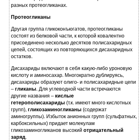
разных протеогликанах.
Протеогликаны
Другая группа гликоконъюгатов, протеогликаны
состоят из белковой части, к которой ковалентно
присоединено несколько десятков полисахаридных
цепей, состоящих из повторяющихся дисахаридных
остатков.
Дисахариды включают в себя какую-либо уроновую
кислоту и аминосахар. Многократно дублируясь,
дисахариды образуют олиго- и полисахаридные цепи
–
гликаны
. Для углеводной части встречаются
другие названия –
кислые
гетерополисахариды
(т.к. имеют много кислотных
групп),
гликозаминогликаны
(содержат
аминогруппы). Избыток анионных групп (сульфатных,
карбоксильных) придает молекулам
гликозаминогликанов высокий
отрицательный
заряд
.