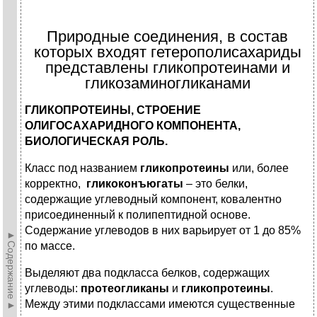
Природные соединения, в состав
которых входят гетерополисахариды
представлены гликопротеинами и
гликозаминогликанами
ГЛИКОПРОТЕИНЫ, СТРОЕНИЕ
ОЛИГОСАХАРИДНОГО КОМПОНЕНТА,
БИОЛОГИЧЕСКАЯ РОЛЬ.
Класс под названием
гликопротеины
или, более
корректно,
гликоконъюгаты
– это белки,
содержащие углеводный компонент, ковалентно
присоединенный к полипептидной основе.
Содержание углеводов в них варьирует от 1 до 85%
►Содержание►
по массе.
Выделяют два подкласса белков, содержащих
углеводы:
протеогликаны
и
гликопротеины
.
Между этими подклассами имеются существенные