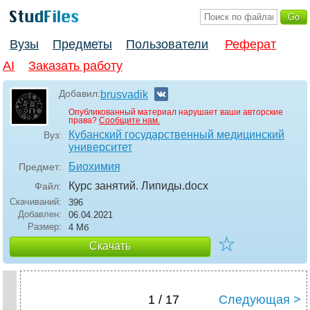
Вузы
Предметы
Пользователи
Реферат
AI
Заказать работу
Добавил:
brusvadik
Опубликованный материал нарушает ваши авторские
права?
Сообщите нам.
Кубанский государственный медицинский
Вуз:
университет
Биохимия
Предмет:
Курс занятий. Липиды
.docx
Файл:
Скачиваний:
396
Добавлен:
06.04.2021
Размер:
4 Мб
☆
Скачать
1 / 17
Следующая >