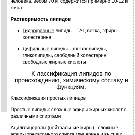
человека, весом 70 кг содержится примерно 10-12 кг
жира.
Растворимость липидов
Гидрофобные
липиды –ТАГ, воска, эфиры
холестерина
Дифильные
липиды – фосфолипиды,
гликолипиды, свободный холестерин,
свободные жирные кислоты
К лассификация липидов по
происхождению, химическому составу и
функциям.
Классификация простых липидов
Простые липиды: сложные эфиры жирных кислот с
различными спиртами
Ацилглицеролы (нейтральные жиры) - сложные
эфиры трехатомного спирта глицерина и высших