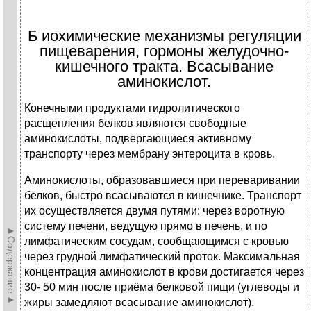
Б иохимические механизмы регуляции
пищеварения, гормоны желудочно-
кишечного тракта. Всасывание
аминокислот.
Конечными продуктами гидролитического
расщепления белков являются свободные
аминокислоты, подвергающиеся активному
транспорту через мембрану энтероцита в кровь.
Аминокислоты, образовавшиеся при переваривании
белков, быстро всасываются в кишечнике. Транспорт
их осуществляется двумя путями: через воротную
систему печени, ведущую прямо в печень, и по
►Содержание►
лимфатическим сосудам, сообщающимся с кровью
через грудной лимфатический проток. Максимальная
концентрация аминокислот в крови достигается через
30- 50 мин после приёма белковой пищи (углеводы и
жиры замедляют всасывание аминокислот).