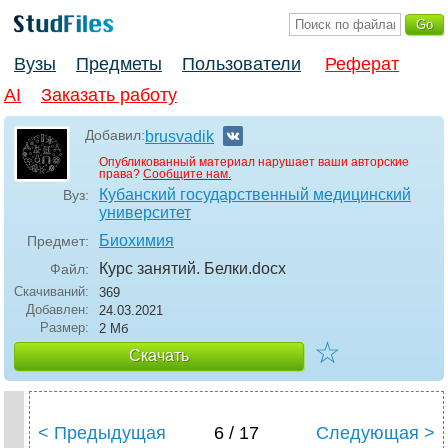
Вузы
Предметы
Пользователи
Реферат
AI
Заказать работу
Добавил:
brusvadik
Опубликованный материал нарушает ваши авторские
права?
Сообщите нам.
Кубанский государственный медицинский
Вуз:
университет
Биохимия
Предмет:
Курс занятий. Белки
.docx
Файл:
Скачиваний:
369
Добавлен:
24.03.2021
Размер:
2 Мб
☆
Скачать
< Предыдущая
6 / 17
Следующая >