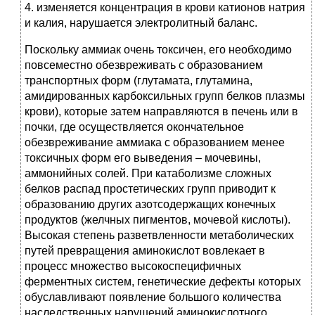
4. изменяется концентрация в крови катионов натрия
и калия, нарушается электролитный баланс.
Поскольку аммиак очень токсичен, его необходимо
повсеместно обезвреживать с образованием
транспортных форм (глутамата, глутамина,
амидированных карбоксильных групп белков плазмы
крови), которые затем направляются в печень или в
почки, где осуществляется окончательное
обезвреживание аммиака с образованием менее
токсичных форм его выведения – мочевины,
аммонийных солей. При катаболизме сложных
белков распад простетических групп приводит к
образованию других азотсодержащих конечных
продуктов (желчных пигментов, мочевой кислоты).
Высокая степень разветвленности метаболических
путей превращения аминокислот вовлекает в
процесс множество высокоспецифичных
ферментных систем, генетические дефекты которых
обуславливают появление большого количества
наследственных нарушений аминокислотного