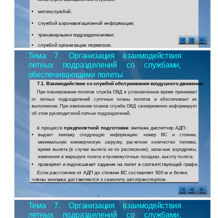
•
метеослужбой;
•
службой аэронавигационной информации;
•
тренажерными подразделениями;
•
службой организации перевозок.
Тема 7. Организация взаимодействия
летных подразделений со службами,
обеспечивающими полеты
7.1. Взаимодействие со службой обслуживания воздушного движения
При планировании полетов служба ОВД в установленное время принимает
от летных подразделений суточные планы полетов и обеспечивает их
выполнение. При изменении планов служба ОВД своевременно информирует
об этом руководителей летных подразделений.
процессе
предполетной подготовки
экипажа диспетчер АДП:
В
•
выдает экипажу следующую информацию: номер ВС и стоянки,
минимальную коммерческую загрузку, расчетное количество топлива,
время вылета (в случае вылета не по расписанию), запасные аэродромы,
изменения в маршруте полета и промежуточных посадках, высоту полета;
•
проверяет и подписывает задание на полет в соответствующей графе.
Если расстояние от АДП до стоянки ВС составляет 500 м и более,
члены экипажа доставляются к самолету автотранспортом.
Тема 7. Организация взаимодействия
летных подразделений со службами,