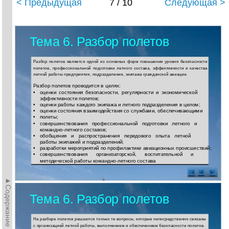
< Предыдущая
7 / 10
Следующая >
Тема 6. Разбор полетов
Разбор полетов является одной из основных форм повышения уровня безопасности
полетов, профессиональной подготовки летного состава, эффективности и качества
летной работы предприятия, подразделения, экипажа гражданской авиации.
Разбор полетов проводится в целях:
•
оценки состояния безопасности, регулярности и экономической
эффективности полетов;
•
оценки работы каждого экипажа и летного подразделения в целом;
•
оценки состояния взаимодействия со службами, обеспечивающими
•
полеты;
•
совершенствования профессиональной подготовки летного и
командно-летного составов;
•
обобщения и распространения передового опыта летной
работы экипажей и подразделений;
•
разработки мероприятий по профилактике авиационных происшествий;
•
совершенствования организаторской, воспитательной и
методической работы
командно-летного состава
►Содержание►
Тема 6. Разбор полетов
На разборе полетов решаются только те вопросы, которые непосредственно связаны
с организацией летной работы, выполнением и обеспечением безопасности полетов.