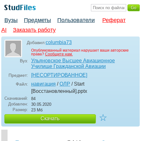
Вузы
Предметы
Пользователи
Реферат
AI
Заказать работу
columbia73
Добавил:
Опубликованный материал нарушает ваши авторские
права?
Сообщите нам.
Ульяновское Высшее Авиационное
Вуз:
Училище Гражданской Авиации
[НЕСОРТИРОВАННОЕ]
Предмет:
навигация
/
ОЛР
/ Start
Файл:
[Восстановленный]
.pptx
Скачиваний:
84
Добавлен:
30.05.2020
Размер:
23 Мб
☆
Скачать