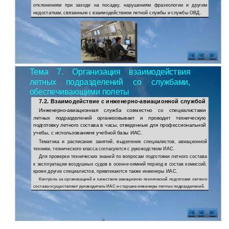
отклонениям при заходе на посадку, нарушениям фразеологии и другим
недостаткам, связанным с взаимодействием летной службы и службы ОВД.
Тема 7. Организация взаимодействия
летных подразделений со службами,
обеспечивающими полеты
7.2. Взаимодействие с инженерно-авиационной службой
Инженерно-авиационная служба совместно со специалистами
летных подразделений организовывает и проводит техническую
подготовку летного состава в часы, отведенные для профессиональной
учебы, с использованием учебной базы ИАС.
Тематика и расписание занятий, выделение специалистов, авиационной
техники, технического класса согласуются с руководством ИАС.
Для проверки технических знаний по вопросам подготовки летного состава
к эксплуатации воздушных судов в осенне-зимний период в состав комиссий,
кроме других специалистов, привлекаются также инженеры ИАС.
Контроль за организацией и качеством авиационно-технической подготовки летного
состава осуществляют руководитель ИАС и старшие инженеры летных подразделений.