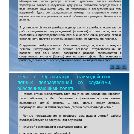
Методическая часть разбора включает детальный анализ наиболее
характерных ошибок и нарушений, допущенных экипажами подразделения, в
ходе которого намечаются меры по устранению и предупреждению этих
нарушений. Здесь же заслушиваются доклады на специальные темы и
изучаются приказы и указания по летной работе и информация по безопасности
полетов.
В установочной части разбора подводится итог разбора, оценивается
работа подчиненных подразделений (экипажей) и ставится задача по
выполнению производственного плана и обеспечению регулярности и
безопасности полетов с учетом особенностей предстоящего периода.
Содержание разбора полетов обязательно доводится до всего командно-
летного, инструкторского и летного составов, отсутствовавших на
разборе. Для этих целей содержание разбора записывается в
специальном журнале (бланке) или на магнитофоне. Все материалы
разбора должны быть сосредоточены в летно- методическом классе.
Тема 7. Организация взаимодействия
летных подразделений со службами,
обеспечивающими полеты
Работа служб эксплуатанта (летного учебного заведения) строится
таким образом, чтобы обеспечить эффективное и качественное
выполнение летной работы. С этой целью между летными
подразделениями и этими службами должно быть взаимодействие.
Летные подразделения в процессе организации летной работы
взаимодействуют со следующими службами:
•
службой обслуживания воздушного движения;
•
инженерно-авиационной
службой;