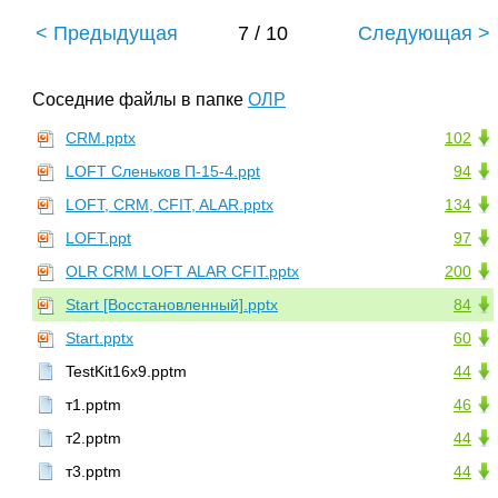
< Предыдущая
7 / 10
Следующая >
Соседние файлы в папке
ОЛР
CRM.pptx
102
LOFT Сленьков П-15-4.ppt
94
LOFT, CRM, CFIT, ALAR.pptx
134
LOFT.ppt
97
OLR CRM LOFT ALAR CFIT.pptx
200
Start [Восстановленный].pptx
84
Start.pptx
60
TestKit16x9.pptm
44
т1.pptm
46
т2.pptm
44
т3.pptm
44