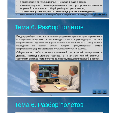
•
в авиазвене и авиаэскадрилье – не реже 1 раза в месяц;
•
в летном отряде: с
командно-летным и инструкторским составом –
не реже 1 раза в месяц, общий разбор – 1 раз в месяц;
•
с
командно-руководящим составом предприятия – еженедельно;
•
внеплановые и методические разборы – по решению командира подразделения.
Тема 6. Разбор полетов
Каждому разбору полетов в летном подразделении предшествует тщательная и
всесторонняя подготовка всего командно-летного и руководящего составов
подразделения. Подготовка осуществляется в течение 1 месяца. Разбор полетов
проводится по единой схеме, которая предусматривает общую
(информационную), методическую и установочную части разбора.
Общая часть разбора является основной, на которой заслушиваются
доклады командно-летного состава с анализом летной работы и
состояния безопасности полетов за период, предшествовавший разбору.
Тема 6. Разбор полетов