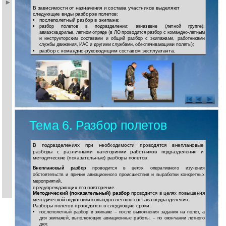
В зависимости от назначения и состава участников выделяют
следующие виды разборов полетов:
•
послеполетный разбор в экипаже;
•
разбор полетов в подразделении: авиазвене (летной группе),
авиаэскадрилье, летном отряде (в ЛО проводится разбор с
командно-летным
и инструкторским составами и общий разбор с экипажами, работниками
службы движения, ИАС и другими службами, обеспечивающими полеты);
•
разбор с
командно-руководящим составом эксплуатанта.
Тема 6. Разбор полетов
В подразделениях при необходимости проводятся внеплановые
разборы с различными категориями работников подразделения и
методические (показательные) разборы полетов.
Внеплановый разбор
проводится в целях оперативного изучения
обстоятельств и причин авиационного происшествия и выработки конкретных
мероприятий,
предупреждающих его повторение.
Методический (показательный) разбор
проводится в целях повышения
методической подготовки
командно-летного
состава подразделения.
Разборы полетов проводятся в следующие сроки:
•
послеполетный разбор в экипаже – после выполнения задания на полет, а
для экипажей, выполняющих авиационные работы, – по окончании летного
дня;