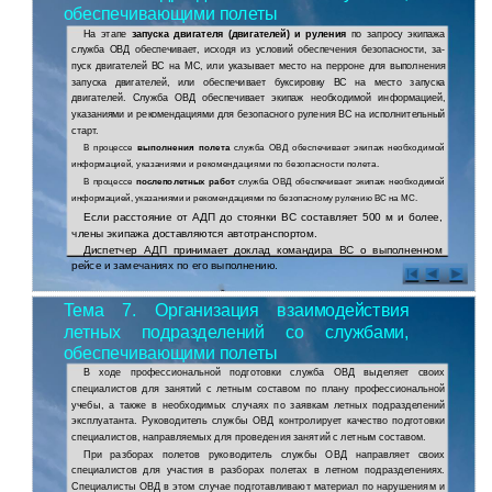
обеспечивающими полеты
На этапе
запуска двигателя (двигателей) и руления
по запросу экипажа
служба ОВД обеспечивает, исходя из условий обеспечения безопасности,
за-
пуск
двигателей ВС на МС, или указывает место на перроне для выполнения
запуска двигателей, или обеспечивает буксировку ВС на место запуска
двигателей. Служба ОВД обеспечивает экипаж необходимой информацией,
указаниями и рекомендациями для безопасного руления ВС на исполнительный
старт.
В процессе
выполнения полета
служба ОВД обеспечивает экипаж необходимой
информацией, указаниями и рекомендациями по безопасности полета.
В процессе
послеполетных работ
служба ОВД обеспечивает экипаж необходимой
информацией, указаниями и рекомендациями по безопасному рулению ВС на МС.
Если расстояние от АДП до стоянки ВС составляет 500 м и более,
члены экипажа доставляются автотранспортом.
Диспетчер АДП принимает доклад командира ВС о выполненном
рейсе и замечаниях по его выполнению.
Тема 7. Организация взаимодействия
летных подразделений со службами,
обеспечивающими полеты
В ходе профессиональной подготовки служба ОВД выделяет своих
специалистов для занятий с летным составом по плану профессиональной
учебы, а также в необходимых случаях по заявкам летных подразделений
эксплуатанта. Руководитель службы ОВД контролирует качество подготовки
специалистов, направляемых для проведения занятий с летным составом.
При разборах полетов руководитель службы ОВД направляет своих
специалистов для участия в разборах полетах в летном подразделениях.
Специалисты ОВД в этом случае подготавливают материал по нарушениям и