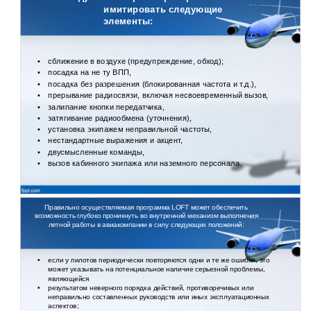
имитировать следующие
элементы:
•
сближение в воздухе (предупреждение, обход);
•
посадка на не ту ВПП,
•
посадка без разрешения (блокированная частота и т.д.),
•
прерывание радиосвязи, включая несвоевременный вызов,
•
залипание кнопки передатчика,
•
затягивание радиообмена (уточнения),
•
установка экипажем неправильной частоты,
•
нестандартные выражения и акцент,
•
двусмысленные команды,
•
вызов кабинного экипажа или наземного персонала.
Правильно осуществляемая программа LOFT может обеспечить
возможность глубоко проникнуть во внутренний механизм выполнения
летной работы в авиакомпании в силу следующих положений:
•
если у пилотов периодически повторяются одни и те же ошибки, это
может указывать на потенциальное наличие серьезной проблемы,
являющейся
•
результатом неверного порядка действий, противоречивых или
неправильно составленных руководств или иных эксплуатационных
аспектов;