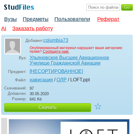
Вузы
Предметы
Пользователи
Реферат
AI
Заказать работу
columbia73
Добавил:
Опубликованный материал нарушает ваши авторские
права?
Сообщите нам.
Ульяновское Высшее Авиационное
Вуз:
Училище Гражданской Авиации
[НЕСОРТИРОВАННОЕ]
Предмет:
навигация
/
ОЛР
/ LOFT
.ppt
Файл:
Скачиваний:
97
Добавлен:
30.05.2020
Размер:
641 Кб
☆
Скачать