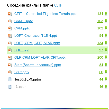
Соседние файлы в папке
ОЛР
CFIT – Controlled Flight Into Terrain.pptx
134
CRM +.pptx
103
CRM.pptx
102
LOFT Сленьков П-15-4.ppt
94
LOFT, CRM, CFIT, ALAR.pptx
134
LOFT.ppt
97
OLR CRM LOFT ALAR CFIT.pptx
200
Start [Восстановленный].pptx
84
Start.pptx
60
TestKit16x9.pptm
44
т1.pptm
46