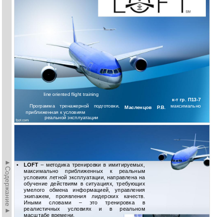
line oriented flight training
к-т гр. П13-7
Программа тренажерной подготовки,
максимально
Масленцов Р.В.
приближенная к условиям
реальной эксплуатации
►Содержание►
•
LOFT
– методика тренировки в имитируемых,
максимально приближенных к реальным
условиях летной эксплуатации, направлена на
обучение действиям в ситуациях, требующих
умелого обмена информацией, управления
экипажем, проявления лидерских качеств.
Иными словами – это тренировка в
реалистичных условиях и в реальном
масштабе времени.