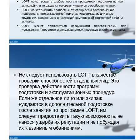
•
LOFT может вскрыть слабые места в программах подготовки летных
экипажей или те разделы, которые нуждаются в особом внимании;
•
LOFT может выявить проблемы, относящиеся к расположению
приборов, к предоставляемой пилотам информации, или иные
трудности, связанные с физической компоновкой конкретной кабины
экипажа;
•
LOFT может применяться воздушными перевозчиками при
испытаниях и проверке эксплуатационных процедур в кабине экипажа.
•
Не следует использовать LOFT в качестве
проверки способностей отдельных лиц. Это
проверка действенности программ
подготовки и эксплуатационных процедур.
Если же отдельное лицо или экипаж
нуждаются в дополнительной подготовке
после занятия по программе LOFT, им
следует предоставить такую возможность, не
нанося ущерба их репутации и не побуждая
их к взаимным обвинениям.