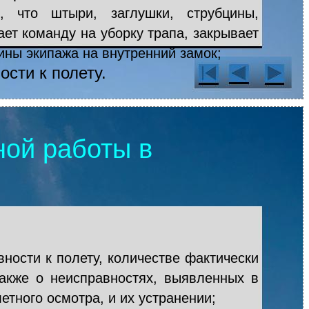
, что штыри, заглушки, струбцины,
ает команду на уборку трапа, закрывает
ины экипажа на внутренний замок;
сти к полету.
ной работы в
ности к полету, количестве фактически
также о неисправностях, выявленных в
тного осмотра, и их устранении;