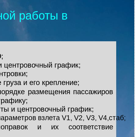
ной работы в
;
и центровочный график;
нтровки;
груза и его крепление;
 порядке размещения пассажиров
графику;
ты и центровочный график;
араметров взлета V1, V2, V3, V4,cтаб;
оправок и их соответствие