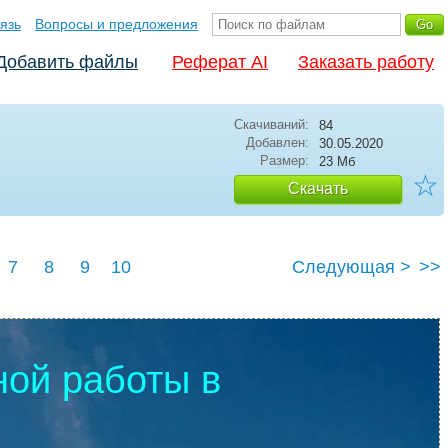
язь
Вопросы и предложения
Добавить файлы
Реферат AI
Заказать работу
Скачиваний:
84
Добавлен:
30.05.2020
Размер:
23 Мб
☆
Скачать
7
8
9
10
Следующая >
>>
ной работы в