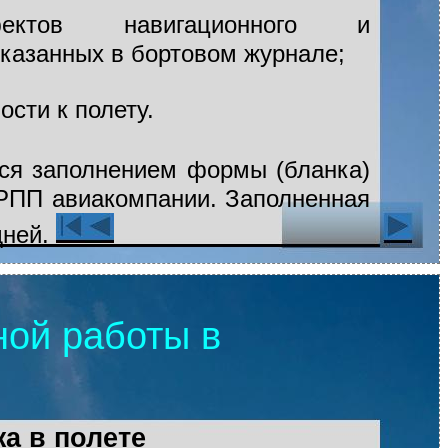
ектов навигационного и
указанных в бортовом журнале;
;
сти к полету.
тся заполнением формы (бланка)
 РПП авиакомпании. Заполненная
дней.
ной работы в
жа в полете