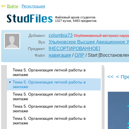
экипаже
Войти
/
Регистрация
Тема 5. Организация летной работы в
экипаже
Файловый архив студентов.
1327 вузов, 5483 предметов.
Тема 5. Организация летной работы в
экипаже
Тема 5. Организация летной работы в
columbia73
Добавил:
Опубликованный материал наруш
экипаже
Ульяновское Высшее Авиационное 
Вуз:
Тема 5. Организация летной работы в
[НЕСОРТИРОВАННОЕ]
Предмет:
экипаже
навигация
/
ОЛР
/ Start [Восстановле
Файл:
Тема 5. Организация летной работы в
экипаже
Тема 5. Организация летной работы в
экипаже
<<
< Пр
•
Тема 5. Организация летной работы в
экипаже
Тема 5. Организация летной работы в
экипаже
Тема 5. Организация летной работы в
экипаже
Тема 5. Организация летной работы в
экипаже