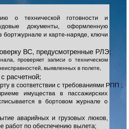
цию о технической готовности и
довые документы, оформленную
 в бортжурнале и
карте-наряде, ключи
роверку ВС, предусмотренные РЛЭ;
нала, проверяет записи о техническом
неисправностей, выявленных в полете,
с расчетной;
рту в соответствии с требованиями РПП ;
приеме имущества в пассажирских
списывается в бортовом журнале о
рытие аварийных и грузовых люков,
ие работ по обеспечению вылета;