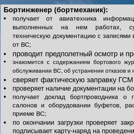
Бортинженер (бортмеханик):
•
получает от авиатехника информа
выполненных на нем работах, су
техническую документацию с записями
от ВС;
•
проводит предполетный осмотр и п
•
знакомится с содержанием бортового жур
обслуживании ВС, об устранении отказов и 
•
сверяет фактическую заправку ГСМ 
•
проверяет наличие документации на бо
•
получает доклад бортпроводника о 
салонов и оборудовании буфетов, ра
приеме ВС;
•
по окончании загрузки проверяет зак
подписывает
карту-наряд на проведен