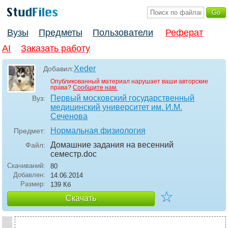
Вузы
Предметы
Пользователи
Реферат
AI
Заказать работу
Xeder
Добавил:
Опубликованный материал нарушает ваши авторские
права?
Сообщите нам.
Первый московский государственный
Вуз:
медицинский университет им. И.М.
Сеченова
Нормальная физиология
Предмет:
Домашние задания на весенний
Файл:
семестр
.doc
Скачиваний:
80
Добавлен:
14.06.2014
Размер:
139 Кб
☆
Скачать