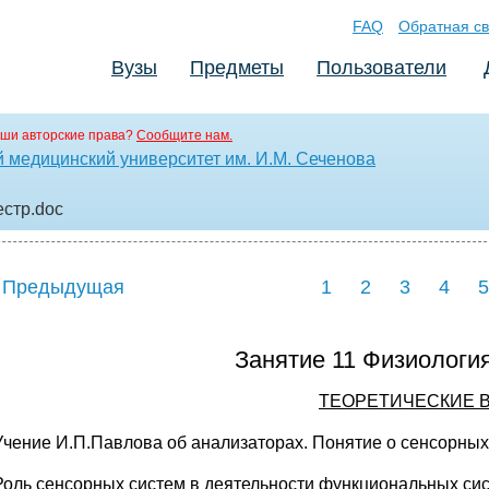
FAQ
Обратная св
Вузы
Предметы
Пользователи
ши авторские права?
Сообщите нам.
 медицинский университет им. И.М. Сеченова
естр
.doc
 Предыдущая
1
2
3
4
5
Занятие 11 Физиологи
ТЕОРЕТИЧЕСКИЕ 
Учение И.П.Павлова об анализаторах. Понятие о сенсорных
Роль сенсорных систем в деятельности функциональных сис