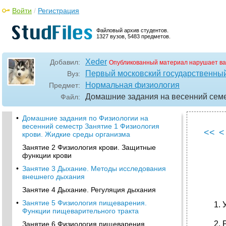
Войти
/
Регистрация
Файловый архив студентов.
1327 вузов, 5483 предметов.
Xeder
Добавил:
Опубликованный материал нарушает ва
Первый московский государственный
Вуз:
Нормальная физиология
Предмет:
Домашние задания на весенний сем
Файл:
•
Домашние задания по Физиологии на
весенний семестр Занятие 1 Физиология
<<
<
крови. Жидкие среды организма
Занятие 2 Физиология крови. Защитные
функции крови
•
Занятие 3 Дыхание. Методы исследования
внешнего дыхания
Занятие 4 Дыхание. Регуляция дыхания
•
Занятие 5 Физиология пищеварения.
Функции пищеварительного тракта
Занятие 6 Физиология пищеварения.