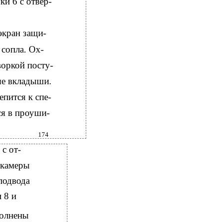
и 6 с отвер-
экран защи-
 сопла. Ох-
оркой посту-
ые вкладыши.
пится к спе-
ся в проуши-
174
с от-
 камеры
подвода
 8 и
полнены