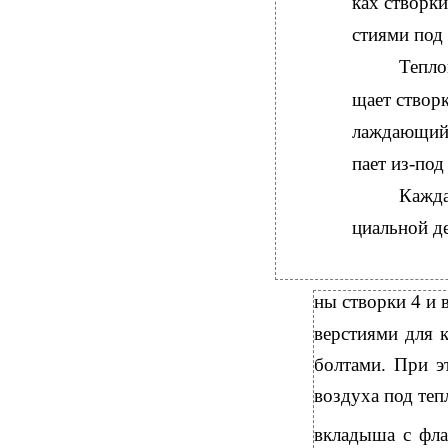
ках створк
стиями под
Тепло
щает створк
лаждающий 
пает из-по
Кажда
циальной де
ны створки 4 и в
верстиями для 
болтами. При э
воздуха под теп
вкладыша с фл