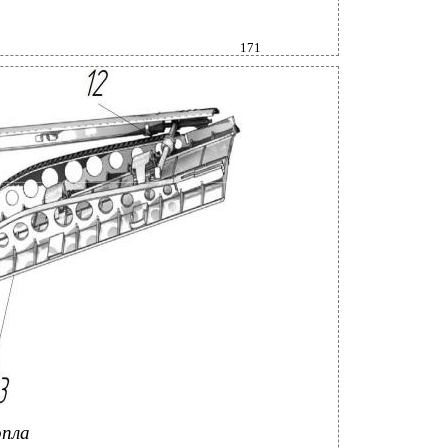
171
опла