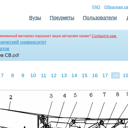
FAQ
Обратная св
Вузы
Предметы
Пользователи
икованный материал нарушает ваши авторские права?
Сообщите нам.
нический университет
атов
ев СВ
.pdf
7
8
9
10
11
12
13
14
15
16
17
18
1