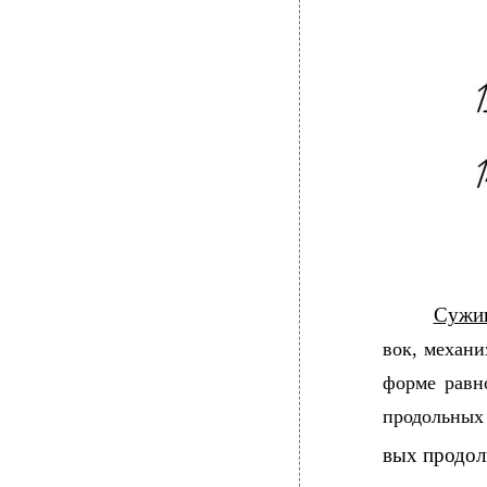
Сужив
вок, механи
форме равн
продольных 
вых продол