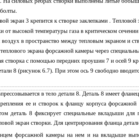
и. На силовых ребрах створки выполнены литые бобышк
 болты.
вой экран 3 крепится к створке заклепками . Тепловой 
и от высокой температуры газа в критическом сечении
воздух в пространство между тепловым экраном и ств
д теплового экрана форсажной камеры через специальн
я створка с помощью передних проушин 7 и осей 9 кре
тали 8 (рисунок 6.7). При этом ось 9 свободно вводит
прессовывается в тело детали 8. Деталь 8 имеет фланец 
крепления ее и створок к фланцу корпуса форсажной
том деталь 8 фиксирует специальные вкладыши для 
ловой экран створки. Для центрирования фланца детали
анцем форсажной камеры на нем и на вкладыше вы