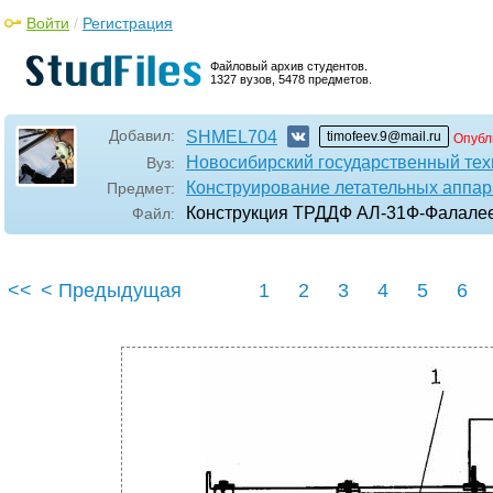
Войти
/
Регистрация
Файловый архив студентов.
1327 вузов, 5478 предметов.
Добавил:
SHMEL704
timofeev.9@mail.ru
Опубл
Новосибирский государственный тех
Вуз:
Конструирование летательных аппар
Предмет:
Конструкция ТРДДФ АЛ-31Ф-Фалале
Файл:
<<
< Предыдущая
1
2
3
4
5
6