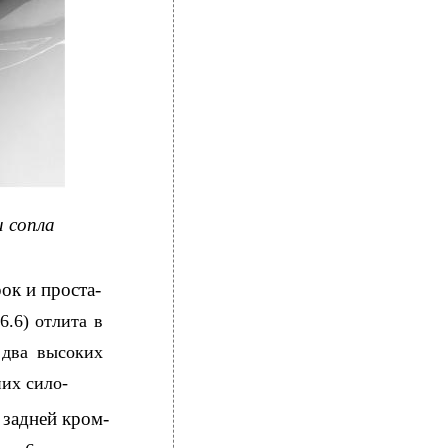
и сопла
рок и проста-
6.6) отлита в
 два высоких
них сило-
 задней кром-