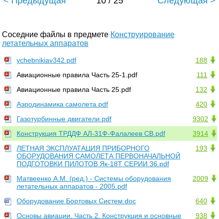
< Предыдущая
10 / 25
Следующая >
Соседние файлы в предмете
Конструирование
летательных аппаратов
ychebnikiav342.pdf
188
Авиационные правила Часть 25-1.pdf
111
Авиационные правила Часть 25.pdf
132
Аэродинамика самолета.pdf
420
Газотурбинные двигатели.pdf
9302
Конструкция ТРДДФ АЛ-31Ф-Фалалеев СВ.pdf
3914
ЛЕТНАЯ ЭКСПЛУАТАЦИЯ ПРИБОРНОГО
193
ОБОРУДОВАНИЯ САМОЛЕТА ПЕРВОНАЧАЛЬНОЙ
ПОДГОТОВКИ ПИЛОТОВ Як-18Т СЕРИИ 36.pdf
Матвеенко А.М. (ред.) - Системы оборудования
2009
летательных аппаратов - 2005.pdf
Оборудование Бортовых Систем.doc
640
Основы авиации. Часть 2. Конструкция и основные
938