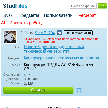
Вузы
Предметы
Пользователи
Реферат
AI
Заказать работу
Добавил:
SHMEL704
timofeev.9@mail.ru
Опубликованный материал нарушает ваши авторские
права?
Сообщите нам.
Новосибирский государственный
Вуз:
технический университет
Конструирование летательных аппаратов
Предмет:
Конструкция ТРДДФ АЛ-31Ф-Фалалеев
Файл:
СВ
.pdf
Скачиваний:
3914
Добавлен:
05.01.2020
Размер:
23 Мб
☆
Скачать