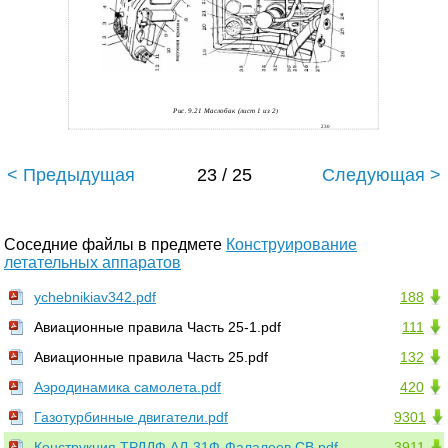
Рис. 9.21 Маслобак (лист 1 из 2
)
230
< Предыдущая
23 / 25
Следующая >
Соседние файлы в предмете
Конструирование
летательных аппаратов
ychebnikiav342.pdf
188
Авиационные правила Часть 25-1.pdf
111
Авиационные правила Часть 25.pdf
132
Аэродинамика самолета.pdf
420
Газотурбинные двигатели.pdf
9301
Конструкция ТРДДФ АЛ-31Ф-Фалалеев СВ.pdf
3911