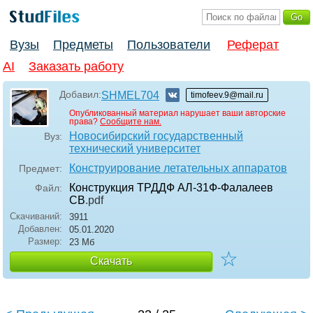
Вузы
Предметы
Пользователи
Реферат
AI
Заказать работу
Добавил:
SHMEL704
timofeev.9@mail.ru
Опубликованный материал нарушает ваши авторские
права?
Сообщите нам.
Новосибирский государственный
Вуз:
технический университет
Конструирование летательных аппаратов
Предмет:
Конструкция ТРДДФ АЛ-31Ф-Фалалеев
Файл:
СВ
.pdf
Скачиваний:
3911
Добавлен:
05.01.2020
Размер:
23 Мб
☆
Скачать