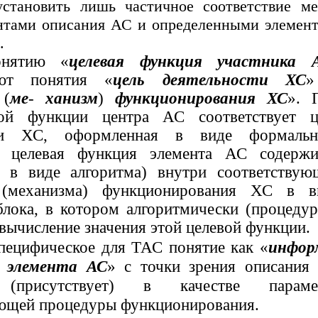
становить лишь частичное соответствие м
нтами описания АС и определенными элемен
.
онятию «
целевая функция участника 
уют понятия «
цель деятельности ХС
»
а
(
ме
-
ханизм
)
функционирования ХС
». 
ой функции центра АС соответствует ц
сти ХС, оформленная в виде формальн
а целевая функция элемента АС содержи
ся в виде алгоритма) внутри соответствую
 (механизма) функционирования ХС в в
блока, в котором алгоритмически (процедур
 вычисление значения этой целевой функции.
специфическое для ТАС понятие как «
инфор
ь элемента АС
» с точки зрения описания
 (присутствует) в качестве параме
ющей процедуры функционирования.