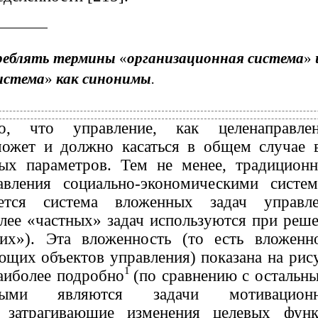
реблять термины
«
организационная система
»
истема
»
как синонимы
.
о, что управление, как целенаправлен
может и должно касаться в общем случае 
ных параметров. Тем не менее, традицион
авления социально-экономическими систе
ается система вложенных задач управле
лее «частных» задач используются при реш
их»). Эта вложенность (то есть вложенн
ющих объектов управления) показана на рис
1
наиболее подробно
(по сравнению с остальн
нными являются задачи мотивационн
, затрагивающие изменения целевых фун