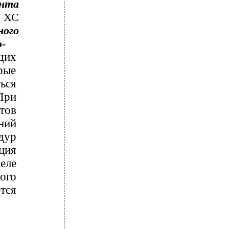
ента
я ХС
ного
о
-
щих
рые
ься
При
тов
ний
дур
ция
еле
ого
тся