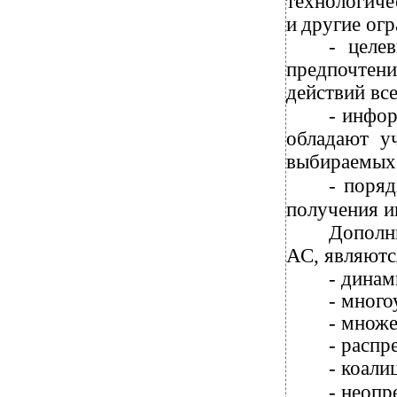
технологиче
и
другие огр
-
целе
предпочтени
действий вс
-
инфо
обладают у
выбираемых 
-
поряд
получения и
Дополн
АС, являютс
-
динам
-
много
-
множе
-
распре
-
коали
-
неопр