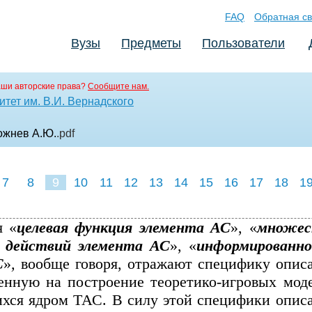
FAQ
Обратная св
Вузы
Предметы
Пользователи
аши авторские права?
Сообщите нам.
тет им. В.И. Вернадского
ожнев А.Ю.
.pdf
7
8
9
10
11
12
13
14
15
16
17
18
1
я «
целевая функция элемента АС
», «
множес
 действий элемента АС
», «
информированн
С
»
,
вообще говоря, отражают специфику опис
енную на построение
теоретико-игровых
моде
хся ядром ТАС. В силу этой специфики опис