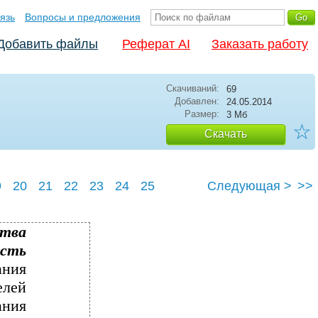
язь
Вопросы и предложения
Добавить файлы
Реферат AI
Заказать работу
Скачиваний:
69
Добавлен:
24.05.2014
Размер:
3 Мб
☆
Скачать
9
20
21
22
23
24
25
Следующая >
>>
тва
ость
ания
лей
ания