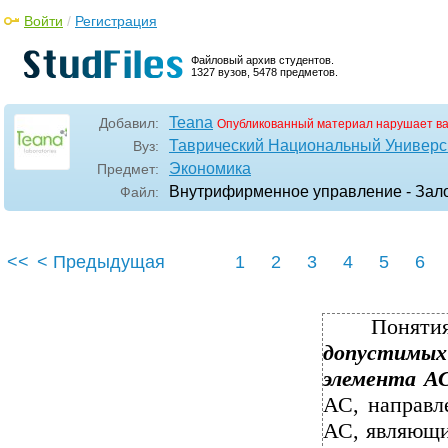
Войти
/
Регистрация
Файловый архив студентов.
1327 вузов, 5478 предметов.
Teana
Добавил:
Опубликованный материал нарушает в
Таврический Национальный Универси
Вуз:
Экономика
Предмет:
Внутрифирменное управление - Зал
Файл:
<<
< Предыдущая
1
2
3
4
5
6
Поняти
допустимых
элемента А
АС, направл
АС, являющи