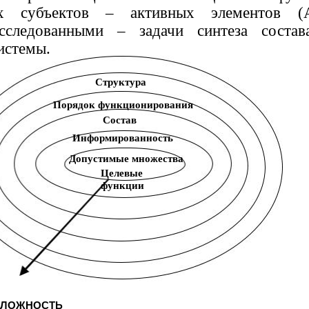
ых субъектов – активных элементов (А
сследованными – задачи синтеза состав
истемы.
Структура
Порядок функционирования
Состав
Информированность
Допустимые множества
Целевые
функции
ЛОЖНОСТЬ