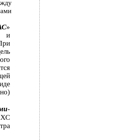
ежду
тами
АС
»
 и
При
ель
ого
тся
щей
иде
но)
ми
-
 ХС
тра