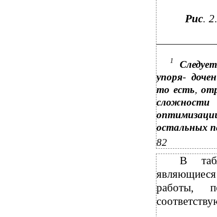
Рис
. 2
1
Следуе
упоря
-
доче
то есть
,
от
сложности 
оптимизаци
остальных 
82
В таб
являющиеся
работы, п
соответству