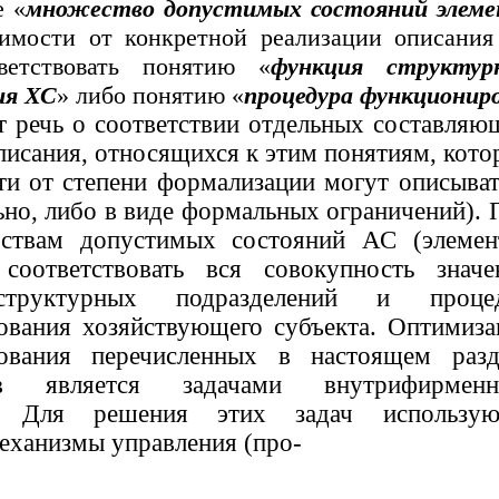
е «
множество допустимых состояний элем
симости от конкретной реализации описани
ветствовать понятию «
функция структур
ия ХС
» либо понятию «
процедура функционир
т речь о соответствии отдельных составляю
писания, относящихся к этим понятиям, кото
ти от степени формализации могут описыват
ьно, либо в виде формальных ограничений). 
ствам допустимых состояний АС (элемен
соответствовать вся совокупность значе
труктурных подразделений и проце
ования хозяйствующего субъекта. Оптимиза
ования перечисленных в настоящем разд
ов является задачами внутрифирменн
я. Для решения этих задач использую
еханизмы управления (про-