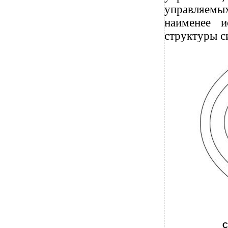
управляем
наименее и
структуры с
С