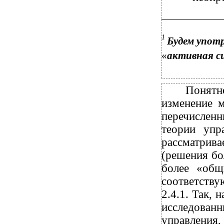
1
Будем упот
«
активная с
Понятн
изменение 
перечислен
теории упр
рассматрив
(решения бо
более «общ
соответству
2.4.1. Так, 
исследова
управления