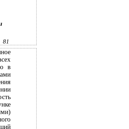
и
81
ное
всех
но в
мами
ния
ении
ость
унке
ыми)
ого
кций