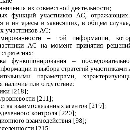
ские
аничения их совместной деятельности;
вых функций участников АС, отражающих
я и интересы и зависящих, в общем случае,
ех участников АС;
рмированности – той информации, кото
частники АС на момент принятия решени
стратегиях;
ка функционирования – последовательно
нформации и выбора стратегий участниками 
ительными параметрами, характеризующ
я наличие или отсутствие:
ики [218];
уровневости [211];
ства взаимосвязанных агентов [219];
деленного контроля [220];
ционного взаимодействия [98];
еделенности [215].