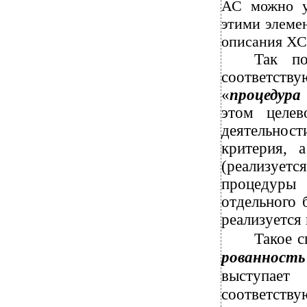
АС можно у
этими элеме
описания ХС
Так п
соответств
«
процедур
этом целев
деятельно
критерия, 
(реализует
процедуры
отдельного 
реализуется
Такое 
рованност
выступает
соответству