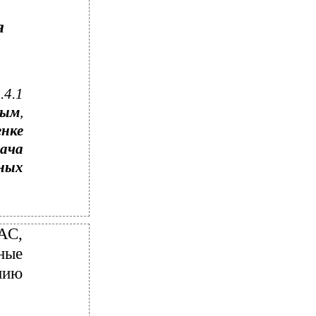
я
.4.1
ным
,
енке
ача
ных
АС,
ные
нию