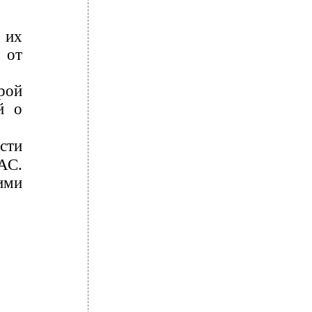
 их
 от
рой
й о
сти
АС.
ими