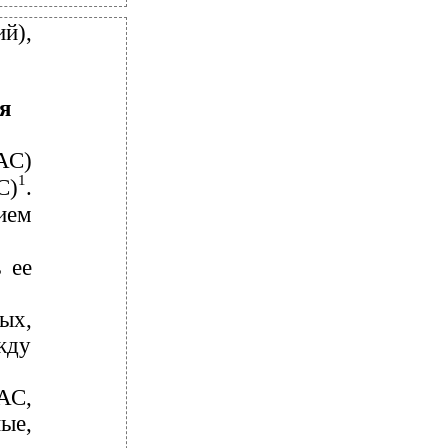
й),
я
АС)
1
С)
.
ием
 ее
ых,
жду
АС,
ые,