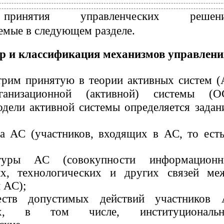
ринятия управленческих решени
емые в следующем разделе.
ор и классификация механизмов управлени
трим принятую в теории активных систем (
ганизационной (активной) системы (О
дели активной системы определяется задан
ва АС (участников, входящих в АС, то есть
ктуры АС (совокупности информационн
х, технологических и других связей ме
 АС);
еств допустимых действий участников 
их, в том числе, институциональн