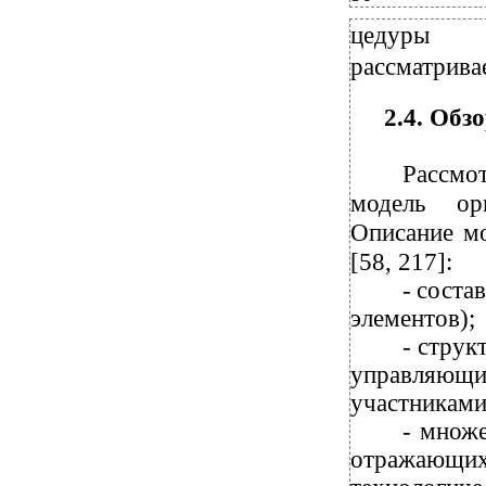
цедуры п
рассматрива
2.4. Обз
Рассмо
модель ор
Описание мо
[58, 217]:
-
соста
элементов);
-
стру
управляющи
участниками
-
множ
отражающ