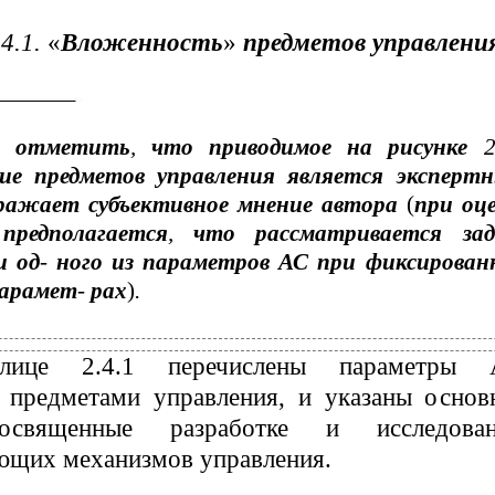
.4.1.
«
Вложенность
»
предметов управлени
т отметить
,
что приводимое на рисунке
2
ние предметов управления является эксперт
ражает субъективное мнение автора
(
при оц
предполагается
,
что рассматривается зад
и од
-
ного из параметров АС при фиксирован
парамет
-
рах
)
.
лице 2.4.1 перечислены параметры 
 предметами управления, и указаны основ
освященные разработке и исследова
ющих механизмов управления.