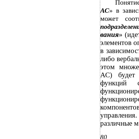
Поняти
АС
» в зави
может соот
подразделен
вания
» (иде
элементов о
в зависимос
либо вербал
этом множе
АС) будет 
функций с
функционир
функционир
компонент
управлени
различные м
80