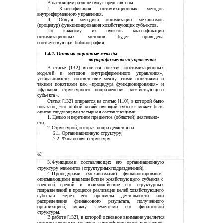
В настоящем разделе будут представлены:
I. Классификация оптимизационных методов
внутрифирменного управления.
II. Общая методика оптимизации механизмов
(процедур) функционирования хозяйствующих субъектов.
По каждому из пунктов классификации
оптимизационных методов будет приведена
соответствующая библиография.
1.4.1. Оптимизационные методы
внутрифирменного управления
В статье [132] вводятся понятия «оптимизационных
моделей и методов внутрифирменного управления»,
устанавливается соответствие между этими понятиями и
такими понятиями как «процедура функционирования» и
«функция структурного подразделения хозяйствующего
субъекта».
Статья [132] опирается на статью [110], в которой было
показано, что любой хозяйствующий субъект может быть
описан следующими четырьмя составляющими:
1. Целью и перечнем предметов (областей) деятельно-
сти.
2.
Структурой, которая подразделяется на:
2.1.
Организационную структуру;
2.2.
Финансовую структуру.
48
3.
Функциями составляющих его организационную
структуру элементов (структурных подразделений).
4.
Процедурами (механизмами) функционирования,
описывающими взаимодействие хозяйствующего субъекта с
внешней средой и взаимодействие его структурных
подразделений в процессе реализации целей хозяйствующего
субъекта через его предметы деятельности или
распределение финансового результата, полученного
организацией, между элементами его финансовой
структуры.
В работе [132], в которой основное внимание уделяется
оптимизационным моделям внутрифирменного управления,