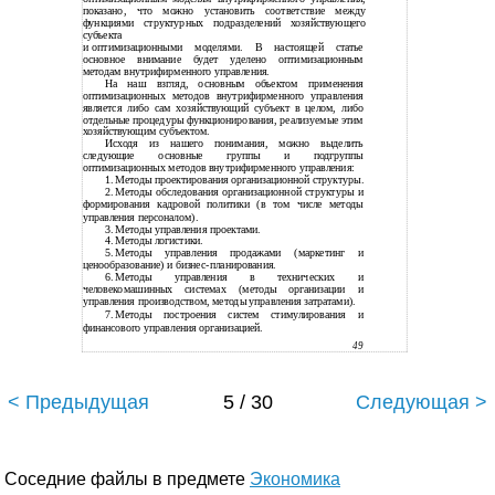
показано, что можно установить соответствие между
функциями структурных подразделений хозяйствующего
субъекта
и
оптимизационными моделями. В настоящей статье
основное внимание будет уделено оптимизационным
методам внутрифирменного управления.
На наш взгляд, основным объектом применения
оптимизационных методов внутрифирменного управления
является либо сам хозяйствующий субъект в целом, либо
отдельные процедуры функционирования, реализуемые этим
хозяйствующим субъектом.
Исходя из нашего понимания, можно выделить
следующие основные группы и подгруппы
оптимизационных методов внутрифирменного управления:
1.
Методы проектирования организационной структуры.
2.
Методы обследования организационной структуры и
формирования кадровой политики (в том числе методы
управления персоналом).
3.
Методы управления проектами.
4.
Методы логистики.
5.
Методы управления продажами (маркетинг и
ценообразование) и
бизнес-планирования.
6.
Методы управления в технических и
человекомашинных системах (методы организации и
управления производством, методы управления затратами).
7.
Методы построения систем стимулирования и
финансового управления организацией.
49
< Предыдущая
5 / 30
Следующая >
Соседние файлы в предмете
Экономика