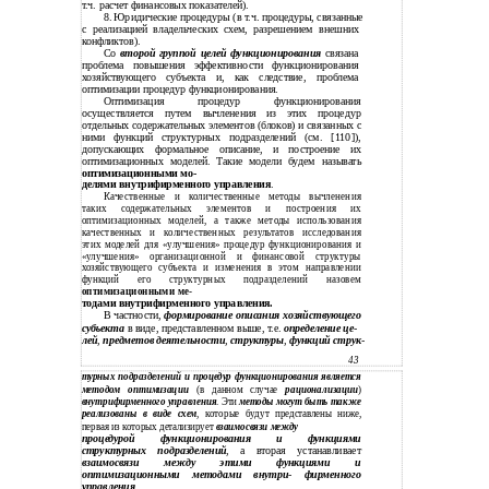
т.ч. расчет финансовых показателей).
8.
Юридические процедуры (в т.ч. процедуры, связанные
с
реализацией владельческих схем, разрешением внешних
конфликтов).
Со
второй группой целей функционирования
связана
проблема повышения эффективности функционирования
хозяйствующего субъекта и, как следствие, проблема
оптимизации процедур функционирования.
Оптимизация процедур функционирования
осуществляется путем вычленения из этих процедур
отдельных содержательных элементов (блоков) и связанных с
ними функций структурных подразделений (см. [110]),
допускающих формальное описание, и построение их
оптимизационных моделей. Такие модели будем называть
оптимизационными мо-
делями внутрифирменного управления
.
Качественные и количественные методы вычленения
таких содержательных элементов и построения их
оптимизационных моделей, а также методы использования
качественных и количественных результатов исследования
этих моделей для «улучшения» процедур функционирования и
«улучшения» организационной и финансовой структуры
хозяйствующего субъекта и изменения в этом направлении
функций его структурных подразделений назовем
оптимизационными ме-
тодами внутрифирменного управления.
В частности,
формирование описания хозяйствующего
субъекта
в виде, представленном выше, т.е.
определение це
-
лей
,
предметов деятельности
,
структуры
,
функций струк
-
43
турных подразделений и процедур функционирования является
методом оптимизации
(в данном случае
рационализации
)
внутрифирменного управления
. Эти
методы могут быть также
реализованы в виде схем
, которые будут представлены ниже,
первая из которых детализирует
взаимосвязи между
процедурой функционирования и функциями
структурных подразделений
, а вторая устанавливает
взаимосвязи между этими функциями и
оптимизационными методами внутри
-
фирменного
управления
.