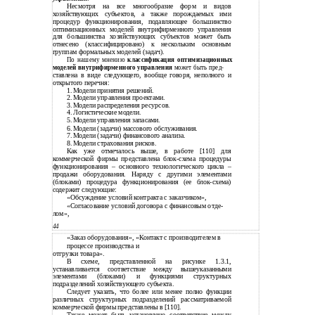
Несмотря на все многообразие форм и видов
хозяйствующих субъектов, а также порождаемых ими
процедур функционирования, подавляющее большинство
оптимизационных моделей внутрифирменного управления
для большинства хозяйствующих субъектов может быть
отнесено (классифицировано) к нескольким основным
группам формальных моделей (задач).
По нашему мнению
классификация оптимизационных
моделей внутрифирменного управления
может быть пред-
ставлена в виде следующего, вообще говоря, неполного и
открытого перечня:
1.
Модели принятия решений.
2.
Модели управления проектами.
3.
Модели распределения ресурсов.
4.
Логистические модели.
5.
Модели управления запасами.
6.
Модели (задачи) массового обслуживания.
7.
Модели (задачи) финансового анализа.
8.
Модели страхования рисков.
Как уже отмечалось выше, в работе [110] для
коммерческой фирмы представлена блок-схема процедуры
функционирования – основного технологического цикла –
продажи оборудования. Наряду с другими элементами
(блоками) процедура функционирования (ее блок-схема)
содержит следующие:
«Обсуждение условий контракта с заказчиком»,
«Согласование условий договора с финансовым отде-
лом»,
44
«Заказ оборудования», «Контакт с производителем в
процессе производства и
отгрузки товара».
В схеме, представленной на рисунке 1.3.1,
устанавливается соответствие между вышеуказанными
элементами (блоками) и функциями структурных
подразделений хозяйствующего субъекта.
Следует указать, что более или менее полно функции
различных структурных подразделений рассматриваемой
коммерческой фирмы представлены в [110].