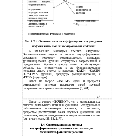
закупки товаров,
бюджетирование)
модели
определение
распределения
маршрута доставки
ресурсов
товара (мониторинг
процесса отгрузки,
логистические моде-
организация
ли
доставки, работа с
перевозчиками)
соответствие между функциями и моделями:
Рис
. 1.3.2.
Соответствие между функциями структурных
подразделений и оптимизационными моделями
В заключение необходимо отметить следующее.
Оптимизационные модели и методы внутрифирменного
управления позволяют совершенствовать процедуры
функционирования, функции структурных подразделений и
определенным образом структуру самого хозяйствующего
субъекта, т.е. применительно к его функционированию
позволяют давать ответы на вопросы: «КАК?», «КАКИМ
ОБРАЗОМ?» (функции, процедуры функционирования) и
«КТО?» (структура).
Ответ на вопрос «ЗАЧЕМ?» (цели и предметы
деятельности) является предметом такой научной
дисциплины как стратегический менеджмент [6, 261].
47
Ответ на вопрос «ПОЧЕМУ?», т.е. о мотивационных
аспектах деятельности истинных субъектов – сотрудников и
собственников организации является, в частности,
предметом рассмотрения таких научных дисциплин как
социология, теория менеджмента и теория активных систем
(см., в частности, [35, 53, 217]).
1.4. Оптимизационные методы
внутрифирменного управления и оптимизация
механизмов функционирования