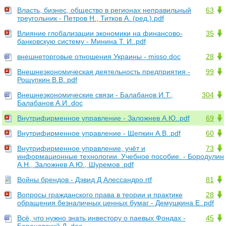
Власть, бизнес, общество в регионах неправильный
63
треугольник - Петров Н., Титков А. (ред.).pdf
Влияние глобализации экономики на финансово-
35
банковскую систему - Минина Т. И..pdf
внешнеторговые отношения Украины - misso.doc
28
Внешнеэкономическая деятельность предприятия -
99
Рощупкин В.В..pdf
Внешнеэкономические связи - Балабанов И.Т.,
304
Балабанов А.И..doc
Внутрифирменное управление - Заложнев А.Ю..pdf
69
Внутрифирменное управление - Щепкин А.В..pdf
60
Внутрифирменное управление, учёт и
73
информационные технологии. Учебное пособие. - Бородулин
А.Н., Заложнев А.Ю., Шуремов .pdf
Войны брендов - Дэвид Д Алессандро.rtf
81
Вопросы гражданского права в теории и практике
28
обращения безналичных ценных бумаг - Демушкина Е..pdf
Всё, что нужно знать инвестору о паевых Фондах -
45