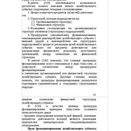
В
работе [110] обосновывается возможность
достаточно полного описания любого хозяйствующего
субъекта следующими четырьмя составляющими:
1. Целью и перечнем предметов (областей) деятельно-
сти.
2. Структурой, которая подразделяется на:
2.1.
Организационную структуру;
2.2.
Финансовую структуру.
3.
Функциями составляющих его организационную
структуру элементов (структурных подразделений).
4.
Процедурами (механизмами) функционирования,
описывающими взаимодействие хозяйствующего субъекта с
внешней средой и взаимодействие его структурных
подразделений в процессе реализации целей хозяйствующего
субъекта через его предметы деятельности или
распределение финансового результата, полученного
организацией, между элементами его финансовой
структуры.
В работе [110] показано, что сложные процедуры
функционирования могут описываться в виде блок-схем, и
существует соответствие между процедурами
функционирования
и
элементами организационной или финансовой структуры
хозяйствующего субъекта. Другими словами, можно
показать, что процедуры функционирования реализуются
отдельными (применительно к отдельным) структурными
подразде-
41
лениями (элементам финансовой структуры)
хозяйствующего субъекта.
В [110] в качестве примера процедуры
функционирования приведена блок-схема основного
технологического цикла
– продажи оборудования коммерческой фирмой, основным
предметом деятельности которой является реализация
покупателям импортируемого специализированного
оборудования.
Цели функционирования хозяйствующего субъекта