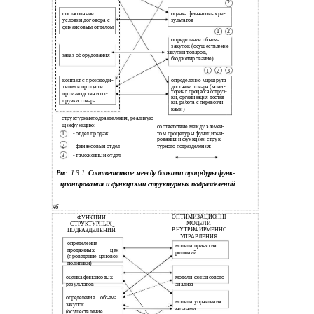
2
согласование
оценка финансовых ре-
условий договора с
зультатов
финансовым отделом
1
2
определение объема
закупок (осуществление
закупки товаров,
заказ оборудования
бюджетирование)
1
2
3
контакт с производи-
определение маршрута
телем в процессе
доставки товара (мони-
торинг процесса отгруз-
производства и от-
ки, организация достав-
грузки товара
ки, работа с перевозчи-
ками)
структурныеподразделения, реализую-
щиефункцию:
соответствие между элемен-
1
- отдел продаж
том процедуры функциони-
рования и функцией струк-
2
- финансовый отдел
турного подразделения:
3
- таможенный отдел
Рис
. 1.3.1.
Соответствие между блоками процедуры функ
-
ционирования и функциями структурных подразделений
46
ОПТИМИЗАЦИОННЫЕ
ФУНКЦИИ
МОДЕЛИ
СТРУКТУРНЫХ
ВНУТРИФИРМЕННОГО
ПОДРАЗДЕЛЕНИЙ
УПРАВЛЕНИЯ
определение
модели принятия
продажных цен
решений
(проведение ценовой
политики)
оценка финансовых
модели финансового
результатов
анализа
определение объема
модели управления
закупок
запасами
(осуществление