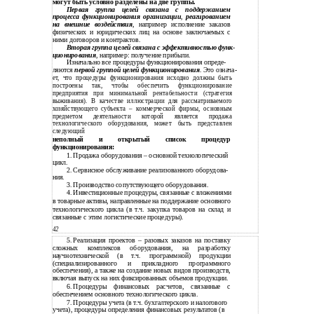
могут быть условно разделены на две группы.
Первая группа целей связана с поддержанием
процесса функционирования организации
,
реагированием
на внешние воздействия
, например исполнение заказов
физических и юридических лиц на основе заключаемых с
ними договоров и контрактов.
Вторая группа целей связана с эффективностью функ
-
ционирования
, например: получение прибыли.
Изначально все процедуры функционирования опреде-
ляются
первой группой целей функционирования
. Это означа-
ет, что процедуры функционирования исходно должны быть
построены так, чтобы обеспечить функционирование
предприятия при минимальной рентабельности (стратегия
выживания). В качестве иллюстрации для рассматриваемого
хозяйствующего субъекта – коммерческой фирмы, основным
предметом деятельности которой является продажа
технологического оборудования, может быть представлен
следующий
неполный и открытый список процедур
функционирования:
1.
Продажа оборудования – основной технологический
цикл.
2.
Сервисное обслуживание реализованного оборудова-
ния.
3.
Производство сопутствующего оборудования.
4.
Инвестиционные процедуры, связанные с вложениями
в
товарные активы, направленные на поддержание основного
технологического цикла (в т.ч. закупка товаров на склад и
связанные с этим логистические процедуры).
42
5.
Реализация проектов – разовых заказов на поставку
сложных комплексов оборудования, на разработку
научнотехнической (в т.ч. программной) продукции
(специализированного и прикладного программного
обеспечения), а также на создание новых видов производств,
включая выпуск на них фиксированных объемов продукции.
6.
Процедуры финансовых расчетов, связанные с
обеспечением основного технологического цикла.
7.
Процедуры учета (в т.ч. бухгалтерского и налогового
учета), процедуры определения финансовых результатов (в