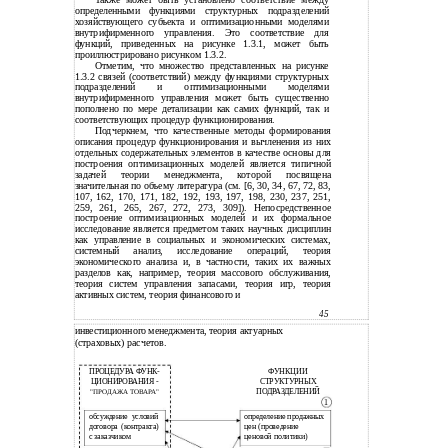
Также может быть установлено соответствие между
определенными функциями структурных подразделений
хозяйствующего субъекта и оптимизационными моделями
внутрифирменного управления. Это соответствие для
функций, приведенных на рисунке 1.3.1, может быть
проиллюстрировано рисунком 1.3.2.
Отметим, что множество представленных на рисунке
1.3.2 связей (соответствий) между функциями структурных
подразделений и оптимизационными моделями
внутрифирменного управления может быть существенно
пополнено по мере детализации как самих функций, так и
соответствующих процедур функционирования.
Подчеркнем, что качественные методы формирования
описания процедур функционирования и вычленения из них
отдельных содержательных элементов в качестве основы для
построения оптимизационных моделей является типичной
задачей теории менеджмента, которой посвящена
значительная по объему литература (см. [6, 30, 34, 67, 72, 83,
107, 162, 170, 171, 182, 192, 193, 197, 198, 230, 237, 251,
259, 261, 265, 267, 272, 273, 309]). Непосредственное
построение оптимизационных моделей и их формальное
исследование является предметом таких научных дисциплин
как управление в социальных и экономических системах,
системный анализ, исследование операций, теория
экономического анализа и, в частности, таких их важных
разделов как, например, теория массового обслуживания,
теория систем управления запасами, теория игр, теория
активных систем, теория финансового и
45
инвестиционного менеджмента, теория актуарных
(страховых) расчетов.
ФУНКЦИИ
ПРОЦЕДУРА ФУНК-
ЦИОНИРОВАНИЯ -
СТРУКТУРНЫХ
ПОДРАЗДЕЛЕНИЙ
"ПРОДАЖА ТОВАРА"
1
обсуждение условий
определение продажных
договора (контракта)
цен (проведение
с заказчиком
ценовой политики)