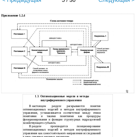
< Предыдущая
5 / 30
Следующая >
Приложение 1.2.4
40
1.3.
Оптимизационные модели и методы
внутрифирменного управления
В
настоящем разделе раскрываются понятия
оптимизационных моделей и методов внутрифирменного
управления, устанавливается соответствие между этими
понятиями и такими понятиями как процедуры
функционирования и функции структурных подразделений
хозяйствующего субъекта.
В
разделе производится позиционирование
оптимизационных моделей и методов внутрифирменного
управления как самостоятельного направления исследований
к ряду смежных научных дисциплин.