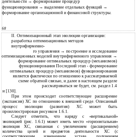
деятельности
→
формирование процедур
функционирования
→
выделение отдельных функций
→
формирование организационной и финансовой структуры.
68
II. Оптимизационный этап эволюции организации:
разработка оптимизационных методов
внутрифирменно-
го управления
→
построение и исследование
оптимизационных моделей внутрифирменного управления
→
формирование оптимальных процедур (механизмов)
функционирования Последний этап - формирование
оптимальных процедур (механизмов) функционирования
является фактически по отношению к рассматриваемой
схеме обратной связью, и далее в настоящем разделе
рассматриваться не будет, см. раздел 1.4
и [130].
При этом происходит соответствующее расширение
(экспансия) ХС по отношению к внешней среде. Описанный
процесс эволюции (развития) ХС может быть
проиллюстрирован рисунком 1.6.1.
Следует отметить, что наряду с «вертикальной»
эволюцией (рис. 1.6.1) может иметь место «горизонтальная»
эволюция ХС, связанная с увеличением (расширением)
количества целей и предметов деятельности ХС (с
соответствующим изменением устава, получением