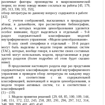
различные факторы производства в макроэкономической
теории; по этому поводу можно сослаться на работы [43, 179,
285, 313, 330, 331, 353],
обзор литературы по данному вопросу содержится в работе
[42].
С учетом соображений, высказанных в предыдущем
абзаце, в дальнейшем, при рассмотрении библиографии,
работы, в которых моделям ценообразования уделяется
особое внимание, будут выделяться в отдельный – 9-й
раздел содержательной классификации моделей
внутрифирменного управления: «Модели ценообразования».
В
силу своей специфики в отдельный –
10-й раздел
могут быть выделены и модели теории активных систем
(ТАС), которые, вообще говоря, в качестве своих составных
частей могут использовать модели, представленные в ряде
других разделов (более подробно об этом будет сказано
ниже).
В
продолжение настоящего раздела еще раз представим
содержательную классификацию моделей внутрифирменного
управления и приведем обзор литературы по каждому виду
моделей в соответствии с их содержательной
классификацией, включающей и модели ценообразования, и
модели теории активных систем, т.е. в соответствии с
классификацией
(1)
– (10):
1.
Модели принятия решений: [29, 68, 85, 100, 109, 144,
148, 151, 172, 222, 243, 258, 283, 291, 296, 297, 312, 314,
348, 388, 399, 401, 403, 414].