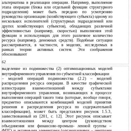
альтернатива в реализации операции. Например, выполнение
этапа операции (блока или отдельной функции структурного
подразделения) может быть передано по усмотрению
руководства организации (хозяйствующего субъекта) одному из
нескольких исполнителей (структурных подразделений или
других хозяйствующих субъектов), обладающих различной
эффективностью (например, скоростью) выполнения этой
функции и использующих для этого различное количество
ресурса (например, денежных средств). Подобные ситуации
рассматривается, в частности, в моделях, исследуемых в
рамках теории активных систем. Эти соображения
обосновывают
62
выделение из подмножества (2) оптимизационных моделей
внутрифирменного управления по субъектной классификации
– моделей операций подмножества (2.2) – моделей
распределения ресурса операции. В качестве графической
иллюстрации взаимоотношений между субъектами
внутрифирменного управления, возникающих в процессе
выполнения операций такого типа (которые, вообще говоря,
предметно описываются комбинацией моделей принятия
решения и распределения ресурса по содержательной
классификации), может быть представлен рисунок 1.5.3,
заимствованный из [201, с. 12]. Этот рисунок описывает
взаимоотношения между центром (руководством
объединения или финансово-промыш- ленной группы –
ФПГ) и активными элементами (организациями – центрами