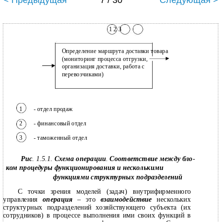
< Предыдущая
7 / 30
Следующая >
1 2 3
Определение маршрута доставки товара
(мониторинг процесса отгрузки,
организация доставки, работа с
перевозчиками)
1
- отдел продаж
2
- финансовый отдел
3
- таможенный отдел
Рис
. 1.5.1.
Схема операции
.
Соответствие между бло
-
ком процедуры функционирования и несколькими
функциями структурных подразделений
С точки зрения моделей (задач) внутрифирменного
управления
операция
– это
взаимодействие
нескольких
структурных подразделений хозяйствующего субъекта (их
сотрудников) в процессе выполнения ими своих функций в