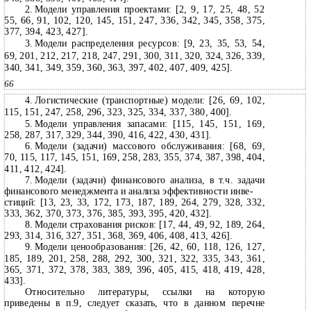
2.
Модели управления проектами: [2, 9, 17, 25, 48, 52
55, 66, 91, 102, 120, 145, 151, 247, 336, 342, 345, 358, 375,
377, 394, 423, 427].
3.
Модели распределения ресурсов: [9, 23, 35, 53, 54,
69, 201, 212, 217, 218, 247, 291, 300, 311, 320, 324, 326, 339,
340, 341, 349, 359, 360, 363, 397, 402, 407, 409, 425].
66
4.
Логистические (транспортные) модели: [26, 69, 102,
115, 151, 247, 258, 296, 323, 325, 334, 337, 380, 400].
5.
Модели управления запасами: [115, 145, 151, 169,
258, 287, 317, 329, 344, 390, 416, 422, 430, 431].
6.
Модели (задачи) массового обслуживания: [68, 69,
70, 115, 117, 145, 151, 169, 258, 283, 355, 374, 387, 398, 404,
411, 412, 424].
7.
Модели (задачи) финансового анализа, в т.ч. задачи
финансового менеджмента и анализа эффективности инве-
стиций: [13, 23, 33, 172, 173, 187, 189, 264, 279, 328, 332,
333, 362, 370, 373, 376, 385, 393, 395, 420, 432].
8.
Модели страхования рисков: [17, 44, 49, 92, 189, 264,
293, 314, 316, 327, 351, 368, 369, 406, 408, 413, 426].
9.
Модели ценообразования: [26, 42, 60, 118, 126, 127,
185, 189, 201, 258, 288, 292, 300, 321, 322, 335, 343, 361,
365, 371, 372, 378, 383, 389, 396, 405, 415, 418, 419, 428,
433].
Относительно литературы, ссылки на которую
приведены в п.9, следует сказать, что в данном перечне