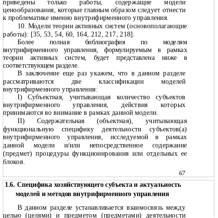
приведены только работы, содержащие модели
ценообразования, которые главным образом следует отнести
к проблематике именно внутрифирменного управления.
10.
Модели теории активных систем (основополагающие
работы): [35, 53, 54, 60, 164, 212, 217, 218].
Более полная библиография по моделям
внутрифирменного управления, формулируемым в рамках
теории активных систем, будет представлена ниже в
соответствующем разделе.
В заключение еще раз укажем, что в данном разделе
рассматриваются две классификации моделей
внутрифирменного управления:
I) Субъектная, учитывающая количество субъектов
внутрифирменного управления, действия которых
принимаются во внимание в рамках данной модели.
II) Содержательная (объектная), учитывающая
функциональную специфику деятельности субъектов(а)
внутрифирменного управления, исследуемой в рамках
данной модели и/или непосредственное содержание
(предмет) процедуры функционирования или отдельных ее
блоков.
67
1.6. Специфика хозяйствующего субъекта и актуальность
моделей и методов внутрифирменного управления
В данном разделе устанавливается взаимосвязь между
целью (целями) и предметом (предметами) деятельности