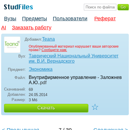
Вузы
Предметы
Пользователи
Реферат
AI
Заказать работу
Teana
Добавил:
Опубликованный материал нарушает ваши авторские
права?
Сообщите нам.
Таврический Национальный Университет
Вуз:
им. В.И. Вернадского
Экономика
Предмет:
Внутрифирменное управление - Заложнев
Файл:
А.Ю.
.pdf
Скачиваний:
69
Добавлен:
24.05.2014
Размер:
3 Мб
☆
Скачать