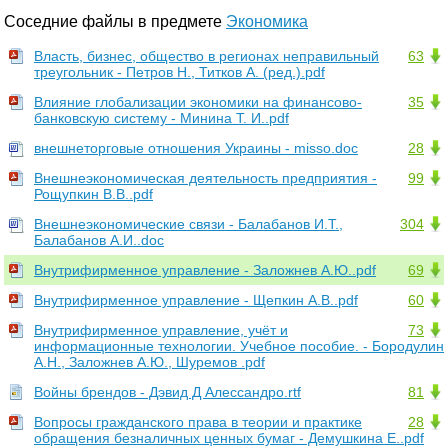
Соседние файлы в предмете
Экономика
Власть, бизнес, общество в регионах неправильный
63
треугольник - Петров Н., Титков А. (ред.).pdf
Влияние глобализации экономики на финансово-
35
банковскую систему - Минина Т. И..pdf
внешнеторговые отношения Украины - misso.doc
28
Внешнеэкономическая деятельность предприятия -
99
Рощупкин В.В..pdf
Внешнеэкономические связи - Балабанов И.Т.,
304
Балабанов А.И..doc
Внутрифирменное управление - Заложнев А.Ю..pdf
69
Внутрифирменное управление - Щепкин А.В..pdf
60
Внутрифирменное управление, учёт и
73
информационные технологии. Учебное пособие. - Бородулин
А.Н., Заложнев А.Ю., Шуремов .pdf
Войны брендов - Дэвид Д Алессандро.rtf
81
Вопросы гражданского права в теории и практике
28
обращения безналичных ценных бумаг - Демушкина Е..pdf