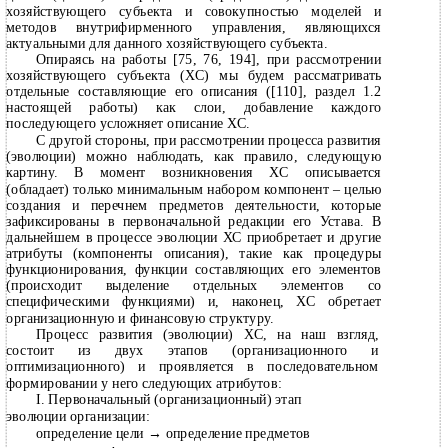
хозяйствующего субъекта и совокупностью моделей и
методов внутрифирменного управления, являющихся
актуальными для данного хозяйствующего субъекта.
Опираясь на работы [75, 76, 194], при рассмотрении
хозяйствующего субъекта (ХС) мы будем рассматривать
отдельные составляющие его описания ([110], раздел 1.2
настоящей работы) как слои, добавление каждого
последующего усложняет описание ХС.
С другой стороны, при рассмотрении процесса развития
(эволюции) можно наблюдать, как правило, следующую
картину. В момент возникновения ХС описывается
(обладает) только минимальным набором компонент – целью
создания и перечнем предметов деятельности, которые
зафиксированы в первоначальной редакции его Устава. В
дальнейшем в процессе эволюции ХС приобретает и другие
атрибуты (компоненты описания), такие как процедуры
функционирования, функции составляющих его элементов
(происходит выделение отдельных элементов со
специфическими функциями) и, наконец, ХС обретает
организационную и финансовую структуру.
Процесс развития (эволюции) ХС, на наш взгляд,
состоит из двух этапов (организационного и
оптимизационного) и проявляется в последовательном
формировании у него следующих атрибутов:
I. Первоначальный (организационный) этап
эволюции организации:
определение цели
→
определение предметов