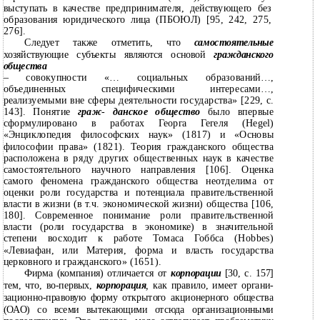
выступать в качестве предпринимателя, действующего без
образования юридического лица (ПБОЮЛ) [95, 242, 275,
276].
Следует также отметить, что
самостоятельные
хозяйствующие субъекты являются основой
гражданского
общества
–
совокупности «… социальных образований…,
объединенных специфическими интересами…,
реализуемыми вне сферы деятельности государства» [229, с.
143]. Понятие
граж
-
данское общество
было впервые
сформулировано в работах Георга Гегеля (Hegel)
«Энциклопедия философских наук» (1817) и «Основы
философии права» (1821). Теория гражданского общества
расположена в ряду других общественных наук в качестве
самостоятельного научного направления [106]. Оценка
самого феномена гражданского общества неотделима от
оценки роли государства и потенциала правительственной
власти в жизни (в т.ч. экономической жизни) общества [106,
180]. Современное понимание роли правительственной
власти (роли государства в экономике) в значительной
степени восходит к работе Томаса Гоббса (Hobbes)
«Левиафан, или Материя, форма и власть государства
церковного и гражданского» (1651).
Фирма (компания) отличается от
корпорации
[30, с. 157]
тем, что, во-первых,
корпорация
,
как правило, имеет органи-
зационно-правовую форму открытого акционерного общества
(ОАО) со всеми вытекающими отсюда организационными