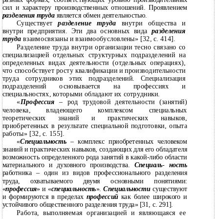
сил и характеру производственных отношений. Проявлением
разделения труда
является обмен деятельностью.
Существует
разделение труда
внутри общества и
внутри предприятия. Эти два основных вида
разделения
труда
взаимосвязаны и взаимообусловлены» [32, с. 414].
Разделение труда внутри организации тесно связано со
специализацией отдельных структурных подразделений на
определенных видах деятельности (отдельных операциях),
что способствует росту квалификации и производительности
труда сотрудников этих подразделений. Специализация
подразделений основывается на профессиях и
специальностях, которыми обладают их сотрудники.
«
Профессия
–
род трудовой деятельности (занятий)
человека, владеющего комплексом специальных
теоретических знаний и практических навыков,
приобретенных в результате специальной подготовки, опыта
работы» [32, с. 155].
«
Специальность
–
комплекс приобретенных человеком
знаний и практических навыков, создающих для его обладателя
возможность определенного рода занятий в какой-либо области
материального и духовного производства.
Специаль
-
ность
работника – один из видов профессионального разделения
труда, охватываемого двумя основными понятиями:
«
профессия
» и «
специальность
».
Специальности
существуют
и формируются в пределах
профессий
как более широкого и
устойчивого общественного разделения труда» [31, с. 291].
Работа, выполняемая организацией и являющаяся ее