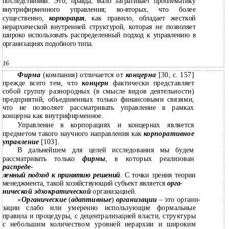
последствиями. Это, правда, мало затрагивает проблематику
внутрифирменного управления; во-вторых, что более
существенно,
корпорация
, как правило, обладает жесткой
иерархической внутренней структурой, которая не позволяет
широко использовать распределенный подход к управлению в
организациях подобного типа.
16
Фирма
(компания) отличается от
концерна
[30, с. 157]
прежде всего тем, что
концерн
фактически представляет
собой группу разнородных (в смысле видов деятельности)
предприятий, объединенных только финансовыми связями,
что не позволяет рассматривать управление в рамках
концерна как внутрифирменное.
Управление в корпорациях и концернах является
предметом такого научного направления как
корпоративное
управление
[103].
В дальнейшем для целей исследования мы будем
рассматривать только
фирмы
, в которых реализован
распреде
-
ленный подход к принятию решений
. С точки зрения теории
менеджмента, такой хозяйствующий субъект является
орга
-
нической эдхократической
организацией.
«
Органические
(
адаптивные
)
организации
–
это органи-
зации слабо или умеренно использующие формальные
правила и процедуры, с децентрализацией власти, структуры
с небольшим количеством уровней иерархии и широким