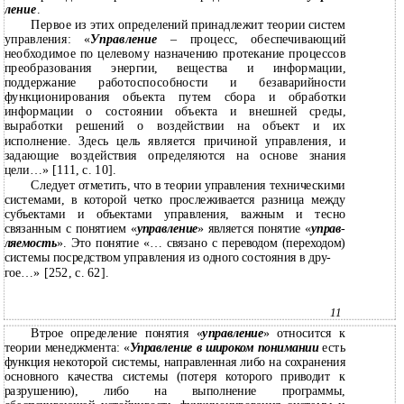
ление
.
Первое из этих определений принадлежит теории систем
управления: «
Управление
–
процесс, обеспечивающий
необходимое по целевому назначению протекание процессов
преобразования энергии, вещества и информации,
поддержание работоспособности и безаварийности
функционирования объекта путем сбора и обработки
информации о состоянии объекта и внешней среды,
выработки решений о воздействии на объект и их
исполнение. Здесь цель является причиной управления, и
задающие воздействия определяются на основе знания
цели…» [111, с. 10].
Следует отметить, что в теории управления техническими
системами, в которой четко прослеживается разница между
субъектами и объектами управления, важным и тесно
связанным с понятием «
управление
» является понятие «
управ
-
ляемость
». Это понятие «… связано с переводом (переходом)
системы посредством управления из одного состояния в дру-
гое…» [252, с. 62].
11
Втрое определение понятия «
управление
» относится к
теории менеджмента: «
Управление в широком понимании
есть
функция некоторой системы, направленная либо на сохранения
основного качества системы (потеря которого приводит к
разрушению), либо на выполнение программы,