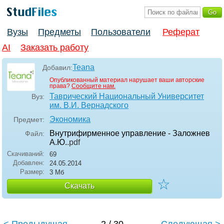
Вузы
Предметы
Пользователи
Реферат
AI
Заказать работу
Teana
Добавил:
Опубликованный материал нарушает ваши авторские
права?
Сообщите нам.
Таврический Национальный Университет
Вуз:
им. В.И. Вернадского
Экономика
Предмет:
Внутрифирменное управление - Заложнев
Файл:
А.Ю.
.pdf
Скачиваний:
69
Добавлен:
24.05.2014
Размер:
3 Мб
☆
Скачать