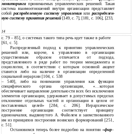
мониторинга
принимаемых управленческих решений. Такая
система взаимоотношений внутри организации представляет
собой
распределенную систему управления
или
распределен
-
ную систему принятия решений
[149, с. 7], [181, с. 106], [233,
14
с. 79 – 85], о системах такого типа речь идет также в работе
[61, с. 5].
Распределенный подход к принятию управленческих
решений или, короче, к управлению в организации
существенным образом отличается от подхода,
представленного в ряде работ по теории менеджмента и
социологии, в соответствии с которым основной акцент
ставится либо на наличие в организации определенной
социальной иерархии [104, с. 538
– 540], либо на понимании управления как функции
специфического органа организации, «…которая
обеспечивает направление деятельности всех без исключения
элементов организации, удерживает в допустимых пределах
отклонение отдельных частей и организации в целом от
поставленных целей» [284, с. 206]. Иерархическое
построение организации соответствует принципу
единоначалия, выдвинутого А. Файолем и заимствованного
им из принципов построения воинских формирований [251,
с. 51].
Остановимся теперь более подробно на понятии «
фир
-