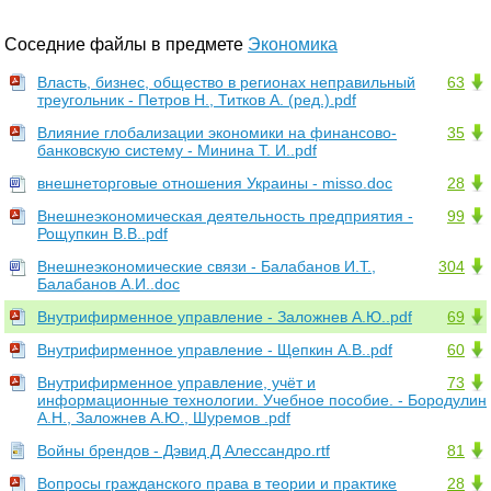
Соседние файлы в предмете
Экономика
Власть, бизнес, общество в регионах неправильный
63
треугольник - Петров Н., Титков А. (ред.).pdf
Влияние глобализации экономики на финансово-
35
банковскую систему - Минина Т. И..pdf
внешнеторговые отношения Украины - misso.doc
28
Внешнеэкономическая деятельность предприятия -
99
Рощупкин В.В..pdf
Внешнеэкономические связи - Балабанов И.Т.,
304
Балабанов А.И..doc
Внутрифирменное управление - Заложнев А.Ю..pdf
69
Внутрифирменное управление - Щепкин А.В..pdf
60
Внутрифирменное управление, учёт и
73
информационные технологии. Учебное пособие. - Бородулин
А.Н., Заложнев А.Ю., Шуремов .pdf
Войны брендов - Дэвид Д Алессандро.rtf
81
Вопросы гражданского права в теории и практике
28