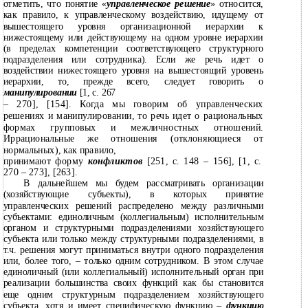
отметить, что понятие «
управленческое решение
» относится,
как правило, к управленческому воздействию, идущему от
вышестоящего уровня организационной иерархии к
нижестоящему или действующему на одном уровне иерархии
(в пределах компетенции соответствующего структурного
подразделения или сотрудника). Если же речь идет о
воздействии нижестоящего уровня на вышестоящий уровень
иерархии, то, прежде всего, следует говорить о
манипулировании
[1, с. 267
– 270], [154]. Когда мы говорим об управленческих
решениях и манипулировании, то речь идет о рациональных
формах групповых и межличностных отношений.
Иррациональные же отношения (отклоняющиеся от
нормальных), как правило,
принимают форму
конфликтов
[251, с. 148 – 156], [1, с.
270 – 273], [263].
В дальнейшем мы будем рассматривать организации
(хозяйствующие субъекты), в которых принятие
управленческих решений распределено между различными
субъектами: единоличным (коллегиальным) исполнительным
органом и структурными подразделениями хозяйствующего
субъекта или только между структурными подразделениями, в
т.ч. решения могут приниматься внутри одного подразделения
или, более того, – только одним сотрудником. В этом случае
единоличный (или коллегиальный) исполнительный орган при
реализации большинства своих функций как бы становится
еще одним структурным подразделением хозяйствующего
субъекта, хотя и имеет специфическую функцию –
функцию