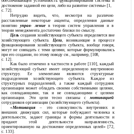
обеспечивающей устойчивость функционирования системы и
достижение заданной ею цели, либо на развитие системы» [1,
с. 72].
Нетрудно видеть, что, несмотря на различно
расставленные некоторые акценты, определения данные
понятию
управ
-
ление
в теории систем управления и в
теории менеджмента достаточно близки по смыслу.
Цель
создания хозяйствующего субъекта определяется вне
хозяйствующего субъекта.
Цели
, возникающие в процессе
функционирования хозяйствующего субъекта, вообще говоря,
могут не совпадать с теми целями, которые формулировались
при его создании, по этому поводу см., например, [108,
с. 12].
Как было отмечено в частности в работе [110], каждый
хозяйствующий субъект имеет определенную внутреннюю
структуру. Ее элементами являются структурные
подразделения хозяйствующего субъекта. Каждое из
структурных подразделений, а также каждый сотрудник
организации может обладать своими собственными целями,
как совпадающими, так и не совпадающими с целями
организации. Эти цели тесно связаны с
мотивацией
сотрудников организации (хозяйствующего субъекта).
«
Мотивация
–
это совокупность внутренних и
внешних движущих сил, которые побуждают человека к
деятельности, задают границы и формы деятельности и
придают этой деятельности направленность,
ориентированную на достижение определенных целей» [72,
с. 133].