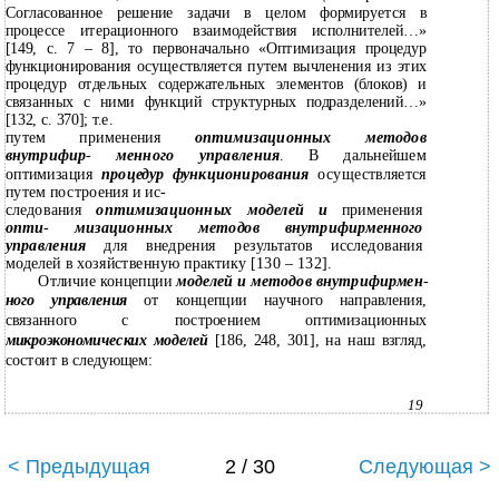
Согласованное решение задачи в целом формируется в
процессе итерационного взаимодействия исполнителей…»
[149, с. 7 – 8], то первоначально «Оптимизация процедур
функционирования осуществляется путем вычленения из этих
процедур отдельных содержательных элементов (блоков) и
связанных с ними функций структурных подразделений…»
[132, с. 370]; т.е.
путем применения
оптимизационных методов
внутрифир
-
менного управления
. В дальнейшем
оптимизация
процедур функционирования
осуществляется
путем построения и ис-
следования
оптимизационных моделей и
применения
опти
-
мизационных методов внутрифирменного
управления
для внедрения результатов исследования
моделей в хозяйственную практику [130 – 132].
Отличие концепции
моделей и методов внутрифирмен
-
ного управления
от концепции научного направления,
связанного с построением оптимизационных
микроэкономических моделей
[186, 248, 301], на наш взгляд,
состоит в следующем:
19
< Предыдущая
2 / 30
Следующая >