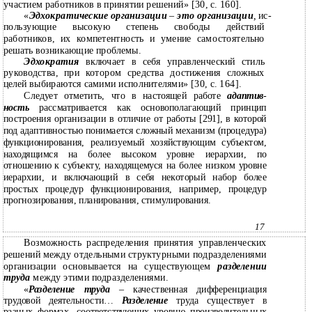
участием работников в принятии решений» [30, с. 160].
«
Эдхократические организации
–
это организации
,
ис-
пользующие высокую степень свободы действий
работников, их компетентность и умение самостоятельно
решать возникающие проблемы.
Эдхократия
включает в себя управленческий стиль
руководства, при котором средства достижения сложных
целей выбираются самими исполнителями» [30, с. 164].
Следует отметить, что в настоящей работе
адаптив
-
ность
рассматривается как основополагающий принцип
построения организации в отличие от работы [291], в которой
под адаптивностью понимается сложный механизм (процедура)
функционирования, реализуемый хозяйствующим субъектом,
находящимся на более высоком уровне иерархии, по
отношению к субъекту, находящемуся на более низком уровне
иерархии, и включающий в себя некоторый набор более
простых процедур функционирования, например, процедур
прогнозирования, планирования, стимулирования.
17
Возможность распределения принятия управленческих
решений между отдельными структурными подразделениями
организации основывается на существующем
разделении
труда
между этими подразделениями.
«
Разделение труда
–
качественная дифференциация
трудовой деятельности…
Разделение
труда существует в
разных формах, соответствующих уровню производительных