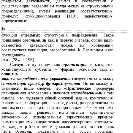
предметом деятельности, делится в соответствии с
существующим разделением труда между ее структурными
подразделениями, путем реализации соответствующих
процедур функционирования [110], задействующих
определенные
18
функции отдельных структурных подразделений. Такое
понимание
организации
как, в первую очередь, организации
совместной деятельности людей, их кооперации,
соответствует концепции, разработанной К. Бернардом и его
последовате-
лями [284, с. 196].
Следуя этому пониманию
организации
,
и конкретно
хозяйствующего субъекта – фирмы, основной задачей
оптими
-
зации внутрифирменного управления
следует считать задачу
оптимизации процедур функционирования
.
Но поскольку из
сказанного выше следует, что «Практические процедуры
планирования и управления являются
распределенными
в том
смысле, что подзадачи общей сложной задачи, компетенция,
полномочия, информация… распределены, рассредоточены по
многим исполнителям (специализированным рабочим местам).
Каждая задача решается исполнителем сравнительно
автономно с использованием эвристических приемов,
помогающих ему содержательно аргументировать результаты.
На каждом рабочем месте детально рассматривается лишь
часть объектов, показателей и т.п. общей проблемы.