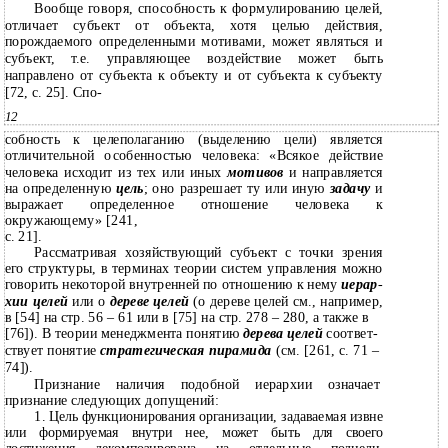
Вообще говоря, способность к формулированию целей,
отличает субъект от объекта, хотя целью действия,
порождаемого определенными мотивами, может являться и
субъект, т.е. управляющее воздействие может быть
направлено от субъекта к объекту и от субъекта к субъекту
[72, с. 25]. Спо-
12
собность к целеполаганию (выделению цели) является
отличительной особенностью человека: «Всякое действие
человека исходит из тех или иных
мотивов
и направляется
на определенную
цель
; оно разрешает ту или иную
задачу
и
выражает определенное отношение человека к
окружающему» [241,
с. 21].
Рассматривая хозяйствующий субъект с точки зрения
его структуры, в терминах теории систем управления можно
говорить некоторой внутренней по отношению к нему
иерар
-
хии целей
или о
дереве целей
(о дереве целей см., например,
в [54] на стр. 56 – 61 или в [75] на стр. 278 – 280, а также в
[76]). В теории менеджмента понятию
дерева целей
соответ-
ствует понятие
стратегическая пирамида
(см. [261, с. 71 –
74]).
Признание наличия подобной иерархии означает
признание следующих допущений:
1.
Цель функционирования организации, задаваемая извне
или формируемая внутри нее, может быть для своего