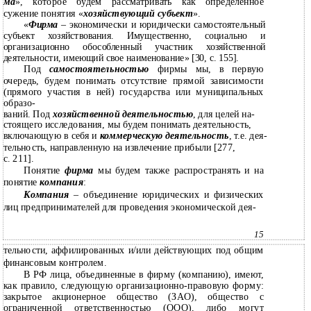
ма
», которое будем рассматривать как определенное
сужение понятия «
хозяйствующий субъект
».
«
Фирма
–
экономически и юридически самостоятельный
субъект хозяйствования. Имущественно, социально и
организационно обособленный участник хозяйственной
деятельности, имеющий свое наименование» [30, с. 155].
Под
самостоятельностью
фирмы мы, в первую
очередь, будем понимать отсутствие прямой зависимости
(прямого участия в ней) государства или муниципальных
образо-
ваний. Под
хозяйственной деятельностью
, для целей на-
стоящего исследования, мы будем понимать деятельность,
включающую в себя и
коммерческую деятельность
, т.е. дея-
тельность, направленную на извлечение прибыли [277,
с. 211].
Понятие
фирма
мы будем также распространять и на
понятие
компания
:
Компания
–
объединение юридических и физических
лиц предпринимателей для проведения экономической дея-
15
тельности, аффилированных и/или действующих под общим
финансовым контролем.
В РФ лица, объединенные в фирму (компанию), имеют,
как правило, следующую организационно-правовую форму:
закрытое акционерное общество (ЗАО), общество с
ограниченной ответственностью (ООО), либо могут