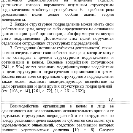
достижения декомпозирована на отдельные подцели,
достижение которых поручаются отдельным структурным
подразделениям хозяйствующего субъекта. На подобного рода
декомпозиции целей делает особый акцент теория
менеджмента.
2.
Каждое структурное подразделение может иметь свои
собственные цели, которые либо определяются на основании
декомпозиции целей организации, либо формируются внутри
этого подразделения. Достижение этих целей поручается
отдельным сотрудникам структурных подразделений.
3.
Сотрудники (истинные субъекты деятельности) также
в
свою очередь имеют свои собственные цели, которые могут
и не совпадать с целями структурного подразделения и
организации в целом. Волевые воздействия сотрудников
[241, с. 594] могут оказывать модифицирующие воздействия
на цели структурного подразделения и организации в целом.
Коллективная воля сотрудников структурного подразделения
также может оказывать модифицирующее воздействие на
цели организации и цели других структурных подразделений
(см. [108, с. 14], [261, с. 72], [1, с. 261 – 262]).
13
Взаимодействие организации в целом в лице ее
единоличного или коллегиального исполнительного органа и ее
отдельных структурных подразделений и их сотрудников по
поводу реализации целей каждого из субъектов составляет суть
управленческих отношений
, средством реализации которых
являются
управленческие решения
[10, с. 8]. Следует