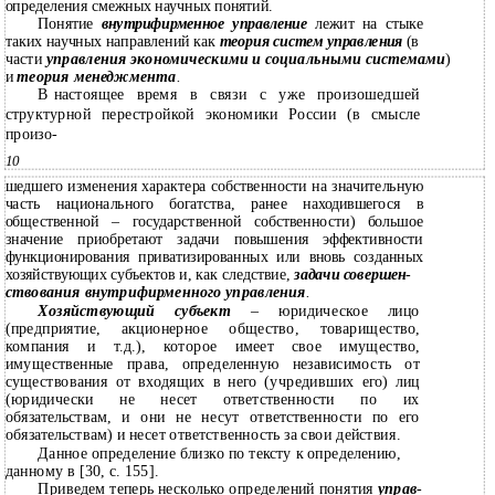
определения смежных научных понятий.
Понятие
внутрифирменное управление
лежит на стыке
таких научных направлений как
теория систем управления
(в
части
управления экономическими и социальными системами
)
и
теория менеджмента
.
В
настоящее время в связи с уже произошедшей
структурной перестройкой экономики России (в смысле
произо-
10
шедшего изменения характера собственности на значительную
часть национального богатства, ранее находившегося в
общественной – государственной собственности) большое
значение приобретают задачи повышения эффективности
функционирования приватизированных или вновь созданных
хозяйствующих субъектов и, как следствие,
задачи совершен
-
ствования внутрифирменного управления
.
Хозяйствующий субъект
–
юридическое лицо
(предприятие, акционерное общество, товарищество,
компания и т.д.), которое имеет свое имущество,
имущественные права, определенную независимость от
существования от входящих в него (учредивших его) лиц
(юридически не несет ответственности по их
обязательствам, и они не несут ответственности по его
обязательствам) и несет ответственность за свои действия.
Данное определение близко по тексту к определению,
данному в [30, с. 155].
Приведем теперь несколько определений понятия
управ
-