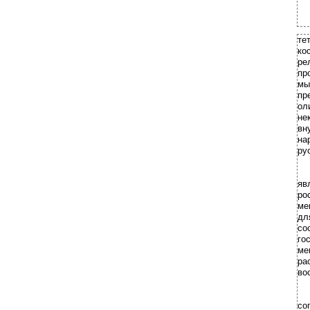
те
ко
ре
пр
мы
пр
ол
не
вн
на
ру
яв
ро
ме
дл
с
го
ме
ра
во
со