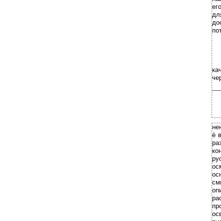
ег
дл
до
по
ка
че
___
не
è
ра
ко
ру
ос
ос
см
оп
ра
пр
ос