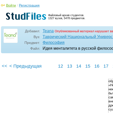
Войти
/
Регистрация
Файловый архив студентов.
1327 вузов, 5478 предметов.
Teana
Добавил:
Опубликованный материал нарушает в
Таврический Национальный Универси
Вуз:
Философия
Предмет:
Идея менталитета в русской философ
Файл:
<<
< Предыдущая
12
13
14
15
16
17
об
«Н
не
бы
са
вн
др
су