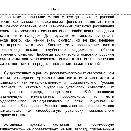
– 242 –
та, поэтому в принципе можно утверждать, что и русский
смизм как социально-психический феномен является актом
лигиозного освоения мира. Техногенный характер разрешения
облемы космического сознания более свойственен западным
слителям и народам. Для русских же космос выступает,
ежде всего, как некий знак, символ, но не как внешнее
ицетворение чего-либо. Космос есть обозначение (часто
конкретное) некоего глубинного содержания, общего
утреннего смысла. Проблема космического освоения русским
родом смыслов человеческого бытия в контексте концепции
сского менталитета представляется нам весьма важной.
Существенным в рамках рассматриваемой темы уточнением
ляется разведение «русского менталитета» и «менталитета
ссийского» как «национального» и «социального». Русский
нталитет как система внутренних установок, существенных
я русского народа, представляет собой основную
оставляющую менталитета российского, то есть
сударственного, объединяющего в себе национальные
нтальные образования. Русское космическое сознание можно
ссматривать как своеобразную установку национального
сприятия мира.
Установка русского сознания на «космическую
причастность» не соответствует, на наш взгляд, современным