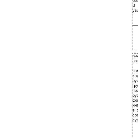
бе
В 
ув
___
ри
на
яв
ха
ру
гр
пр
ру
фо
ин
в 
со
су