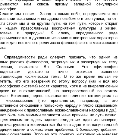
крываются нам сквозь призму западной секулярной
лософии.
.Отчасти мы носим... Запад в самих себе, определяемся его
ховными исканиями и попадаем неизбежно в его тупики, но от-
сти стоим мы и на другом пути, на том пути, который открыт
м нашим православным восприятием культуры и жизни,
ловека и природы»
. К слову, определенного рода
1
граниченность» в духовных исканиях и построениях характерна
кже и для восточного религиозно-философского и мистического
ыта.
Справедливости ради следует признать, что одним из
рвых русских философов, затронувших и развернувших тему
смизма, считается Вл. Соловьев. Его «философия
еединства» достаточно точно отражает основное
ставляющее космической темы. В то же время нельзя не
метить, что его воззрения по этому вопросу (как и вся его
лософская система) носят характер, хотя и не внерелигиозный
даже не внехристианский, но внеправославный во всяком
учае. Возможно, здесь сказывается влияние католицизма на
о мировоззрение (что проявляется, например, в его
бственном отношении к польскому народу и плохо скрываемом
енебрежении к православным южно-славянским народам и др.),
жет быть зна- чимыми являются иные причины, не суть важно.
щественным же здесь видится следствие: один из пионеров,
едтеча русского космизма как бы «выпадает» из национальной
адиции оценки и осмысления проблемы. К большому, добавим,
шему сожалению. Впрочем это, понятно, нисколько не умаляет