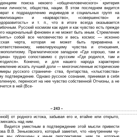
нденциям поиска некоего «общечеловеческого» критерия
енки личности, общества, нации. В этом последнем видится
зврат к подразделению индивидов и социальных групп на
ивилизацию» и «варварство», «совершенство» и
едоразвитость» и т. п., что в итоге всегда оказывается
ибочным. Русский космизм как идея и как чувство есть прежде
его национальный феномен и не может быть иным. Стремление
бнять» собой все человечество и весь космос — исконно
сская черта, которая не может быть приравнена к
зответственному, нивелирующему чувства и отношения,
смополитизму. Прагматическое западное «Где хорошо, там и
дина» трудно сопоставимо с русским «Где родился, там и
игодился». Конечно, и для нашего народа характерно
ремление искать лучшей доли — многочисленные исторические
имеры русского странниче- ства, бунтарства, «хлыстовства»
му подтверждение. Однако русское сознание, принимая в себя
еленную, переносит на нее чувство собственной Отчизны, а не
ячется в ней (Все-
– 243 –
нной) от родного истока, забывая его и, втайне или открыто,
смехаясь над ним.
Видится уместным в подтверждение этой мысли привести
ова В.В. Зеньковского, который заметил, что «внутренним чу-
ем мы обращены к иным перспективам, чем те, которые