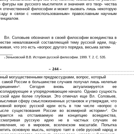
о фигуры как русского мыслителя и значения его твор- чества
я отечественной философии и может вызвать лишь некоторую
саду в связи с «неиспользованным» православным научным
тенциалом.
Вл. Соловьев обозначил в своей философии всеединства в
честве немаловажной составляющей тему русской идеи, под-
ркивая, что это есть «вопрос другого порядка, весьма затем-
_______
Зеньковский В.В. История русской философии. 1999. Т. 2. С. 535.
1
–
244 –
нный могущественными предрассудками, вопрос, который
в самой России в большинстве случаев получал лишь нелепые
зрешения»
. Сегодня вновь актуализируется ее
1
нсолидирующее и упорядочивающее начало. Однако сущность
сской идеи более глубокая. Это отмечал еще Вл. Соловьев,
мысливая сферу смысложизненных установок и утверждая, что
новной вопрос русской идеи есть в том числе «вопрос о
ысле существования России во всемирной истории»
. Он
2
ирается на отстаиваемую им концепцию всеединства,
ссматривая русскую идею не в частных случаях ее
оявления, но в мировом, вселенском масштабе. Попытка
ветить основную мысль, которую таят в себе русский народ и