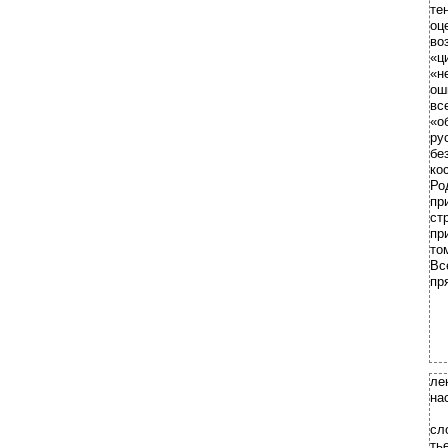
те
оц
во
«ц
«н
ош
вс
«о
ру
бе
ко
Ро
пр
ст
пр
то
Вс
пр
ле
на
сл
ть