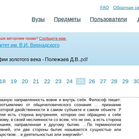
FAQ
Обратная св
Вузы
Предметы
Пользователи
аши авторские права?
Сообщите нам.
тет им. В.И. Вернадского
ии золотого века - Полежаев Д.В.
.pdf
18
19
20
21
22
23
24
25
26
27
28
29
3
разную направленность вовне и внутрь себя. Философ пишет:
еотъемлемо от общечеловеческого сознания ... признание
которой двойственности в самом субъекте и самом объекте. У
тия есть сторона внутренняя, которою оно обращено к себе
мому, в своей неслиянности со всем, что не оно, а есть сторона
ешняя, направленная к другому бытию. ...По терминологии
евней, эти две стороны бытия называются сущностью или
ществом... и деятельностью или энергией»
.
1