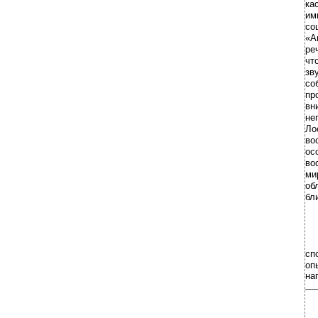
ка
им
со
«А
ре
чт
зв
со
пр
вн
не
Ло
во
ос
во
ми
об
бл
сп
оп
на
___