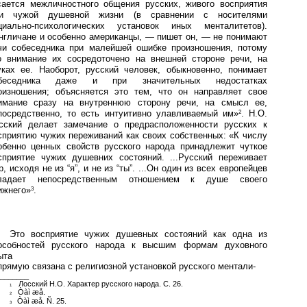
сается межличностного общения русских, живого восприятия
и чужой душевной жизни (в сравнении с носителями
циально-психологических установок иных менталитетов).
нгличане и особенно американцы, — пишет он, — не понимают
чи собеседника при малейшей ошибке произношения, потому
о внимание их сосредоточено на внешней стороне речи, на
уках ее. Наоборот, русский человек, обыкновенно, понимает
беседника даже и при значительных недостатках
оизношения; объясняется это тем, что он направляет свое
имание сразу на внутреннюю сторону речи, на смысл ее,
посредственно, то есть интуитивно улавливаемый им»
. Н.О.
2
сский делает замечание о предрасположенности русских к
сприятию чужих переживаний как своих собственных: «К числу
обенно ценных свойств русского народа принадлежит чуткое
сприятие чужих душевних состояний. ...Русский переживает
р, исходя не из “я”, и не из “ты”. ...Он один из всех европейцев
ладает непосредственным отношением к душе своего
ижнего»
.
3
Это восприятие чужих душевных состояний как одна из
особностей русского народа к высшим формам духовного
ыта
прямую связана с религиозной установкой русского ментали-
_______
Лосский Н.О. Характер русского народа. С. 26.
1
Òàì æå.
2
Òàì æå. Ñ. 25.
3