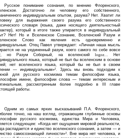
Русское понимание сознания, по мнению Флоренского,
еленское. Достаточно ли человеку его собственного,
раниченного индивидуальным опытом, разума? Нет. Хватит ли
ловеку для выражения своего разума его собственного
ксического словаря (языка, даже носящего деятельностный
рактер), который в итоге также упирается в индивидуальный
ыт? Нет! Но и Вселенское Сознание, Вселенский Разум и
еленское Слово как явления есть одновременно и
дивидуальные. Отец Павел утверждает: «Личная наша мысль
ирается не на уединенный разум, коего самого по себе вовсе
т, но Разум Соборный, на вселенский
logoz
... Нет
дивидуального языка, который не был бы вселенским в основе
оей; нет вселенского языка, который бы не был в своем
лении — индивидуальным»
. Здесь мы вновь подходим к
2
жной для русского космизма темам философии языка,
лософии имени, философии слова — темам интересным и
игинальным, рассмотренным более подробно в III главе
стоящей работы.
Одним из самых ярких высказываний П.А. Флоренского,
иболее точно, на наш взгляд, отражающим глубинные основы
лософии русского космизма, единства Мира и Человека,
ляется следующее: «Когда нет ощущения мировой реальности,
гда распадается и единство вселенского сознания, а затем — и
инство самосознающей личности»
. Вне мира нет человека, и
3