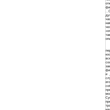
от
фи
..
ду
ча
на
че
«о
та
оп
пе
ко
вс
со
за
фи
и 
сл
ег
со
пр
мо
Су
пр
тр
на