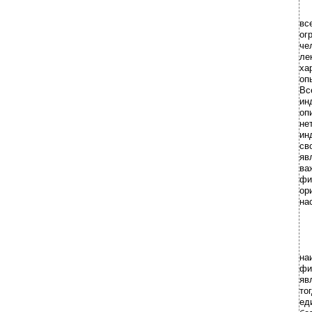
вс
ог
че
ле
ха
оп
Вс
ин
оп
не
ин
св
яв
ва
фи
ор
на
на
фи
яв
то
ед