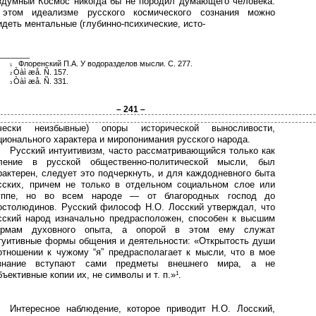
здумный Космос никогда бы не породил думающего человека.
этом идеализме русского космического сознания можно
идеть ментальные (глубинно-психические, исто-
_______
Флоренский П.А. У водоразделов мысли. С. 277.
1
Òàì æå. Ñ. 157.
2
Òàì æå. Ñ. 331.
3
– 241 –
чески неизбывные) опоры исторической выносливости,
ционального характера и миропонимания русского народа.
Русский интуитивизм, часто рассматривающийся только как
ление в русской общественно-политической мысли, был
рактерен, следует это подчеркнуть, и для каждодневного быта
сских, причем не только в отдельном социальном слое или
уппе, но во всем народе — от благородных господ до
остолюдинов. Русский философ Н.О. Лосский утверждал, что
сский народ изначально предрасположен, способен к высшим
рмам духовного опыта, а опорой в этом ему служат
туитивные формы общения и деятельности: «Открытость души
отношении к чужому “я” предрасполагает к мысли, что в мое
знание вступают сами предметы внешнего мира, а не
бъективные копии их, не символы и т. п.»
.
1
Интересное наблюдение, которое приводит Н.О. Лосский,