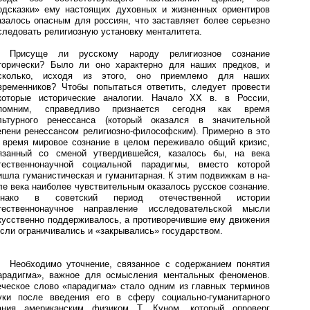
одсказки» ему настоящих духовных и жизненных ориентиров
азалось опасным для россиян, что заставляет более серьезно
следовать религиозную установку менталитета.
Присуще ли русскому народу религиозное сознание
торически? Было ли оно характерно для наших предков, и
сколько, исходя из этого, оно приемлемо для наших
временников? Чтобы попытаться ответить, следует провести
которые исторические аналогии. Начало ХХ в. в России,
помним, справедливо признается сегодня как время
льтурного ренессанса (который оказался в значительной
епени ренессансом религиозно-философским). Примерно в это
 время мировое сознание в целом переживало общий кризис,
язанный со сменой утвердившейся, казалось бы, на века
тественнонаучной социальной парадигмы, вместо которой
ишла гуманистическая и гуманитарная. К этим подвижкам в на-
ле века наиболее чувствительным оказалось русское сознание.
нако в советский период отечественной истории
тественнонаучное направление исследовательской мысли
кусственно поддерживалось, а противоречившие ему движения
сли ограничивались и «закрывались» государством.
Необходимо уточнение, связанное с содержанием понятия
арадигма», важное для осмысления ментальных феноменов.
еческое слово «парадигма» стало одним из главных терминов
уки после введения его в сферу социально-гуманитарного
ания американским физиком Т. Куном, который опроверг