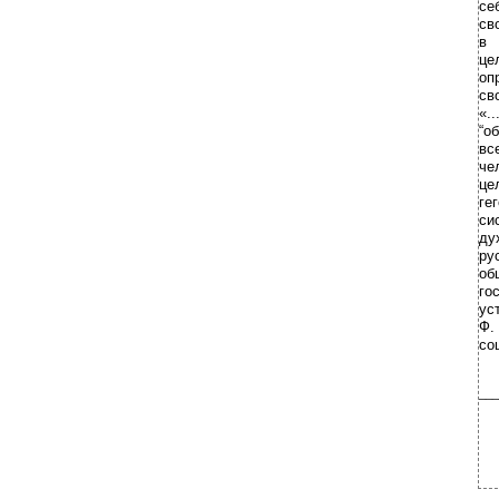
се
св
в 
це
оп
св
«.
“о
вс
че
це
ге
си
ду
ру
об
го
ус
Ф.
со
___