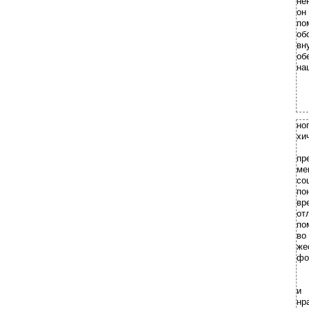
не
он
по
об
вн
об
на
но
хи
пр
ме
со
по
вр
от
по
во
же
фо
и 
нр