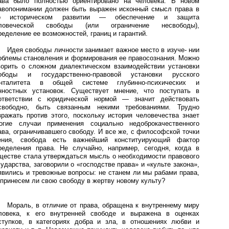
ава было полностью ориентировано на человека. В новом
авопонимании должен быть выражен исконный смысл права в
о историческом развитии — обеспечение и защита
ловеческой свободы (или ограничение несвободы),
ределение ее возможностей, границ и гарантий.
Идея свободы личности занимает важное место в изуче- нии
облемы становления и формирования ее правосознания. Можно
ворить о сложном диалектическом взаимодействии установки
ободы и государственно-правовой установки русского
нталитета в общей системе глубинно-психических и
нностных установок. Существует мнение, что поступать в
ответствии с юридической нормой — значит действовать
свободно, быть связанным некими требованиями. Трудно
зражать против этого, поскольку история человечества знает
огие случаи применения социально недоброкачественного
ава, ограничивавшего свободу. И все же, с философской точки
ения, свобода есть важнейший конституирующий фактор
ределения права. Не случайно, например, сегодня, когда в
ществе стала утверждаться мысль о необходимости правового
сударства, заговорили о «господстве права» и «культе закона»,
явились и тревожные вопросы: не станем ли мы рабами права,
 принесем ли свою свободу в жертву новому культу?
Мораль, в отличие от права, обращена к внутреннему миру
ловека, к его внутренней свободе и выражена в оценках
ступков, в категориях добра и зла, в отношениях любви и