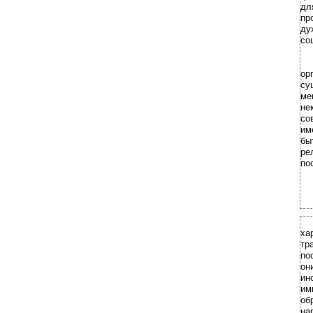
дл
пр
ду
со
ор
су
ме
не
со
им
бы
ре
по
ха
тр
по
он
ин
им
об
на