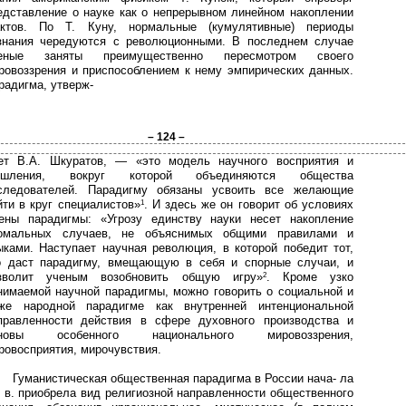
едставление о науке как о непрерывном линейном накоплении
ктов. По Т. Куну, нормальные (кумулятивные) периоды
знания чередуются с революционными. В последнем случае
еные заняты преимущественно пересмотром своего
ровоззрения и приспособлением к нему эмпирических данных.
радигма, утверж-
– 124 –
ет В.А. Шкуратов, — «это модель научного восприятия и
шления, вокруг которой объединяются общества
следователей. Парадигму обязаны усвоить все желающие
йти в круг специалистов»
. И здесь же он говорит об условиях
1
ены парадигмы: «Угрозу единству науки несет накопление
омальных случаев, не объяснимых общими правилами и
ыками. Наступает научная революция, в которой победит тот,
о даст парадигму, вмещающую в себя и спорные случаи, и
зволит ученым возобновить общую игру»
. Кроме узко
2
нимаемой научной парадигмы, можно говорить о социальной и
же народной парадигме как внутренней интенциональной
правленности действия в сфере духовного производства и
новы особенного национального мировоззрения,
ровосприятия, мирочувствия.
Гуманистическая общественная парадигма в России нача- ла
 в. приобрела вид религиозной направленности общественного