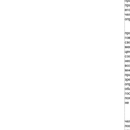
пр
пр
ег
че
оп
пр
го
св
ме
це
со
не
во
мн
пр
зр
оп
об
го
по
не
че
по