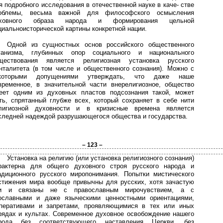
я подробного исследования в отечественной науке в каче- стве
облемы, весьма важной для философского осмысления
ховного образа народа и формирования цельной
циальноисторической картины конкретной нации.
Одной из сущностных основ российского общественного
ганизма, глубинных опор социального и национального
ществования является религиозная установка русского
нталитета (в том числе и общественного сознания). Можно с
которыми допущениями утверждать, что даже наше
временное, в значительной части внерелигиозное, общество
еет одним из духовных пластов подсознания такой, может
ть, спрятанный глубже всех, который сохраняет в себе нити
лигиозной духовности и в кризисные времена является
следней надеждой разрушающегося общества и государства.
– 123 –
Установка на религию (или установка религиозного сознания)
рактерна для общего духовного строя русского народа и
адиционного русского миропонимания. Попытки мистического
стижения мира вообще привычны для русских, хотя зачастую
и и связаны не с православным мирочувствием, а с
ославными и даже языческими ценностными ориентациями,
перативами и запретами, проявляющимися в тех или иных
рядах и культах. Современное духовное освобождение нашего
рода без соответствующего наставления Церкви, без