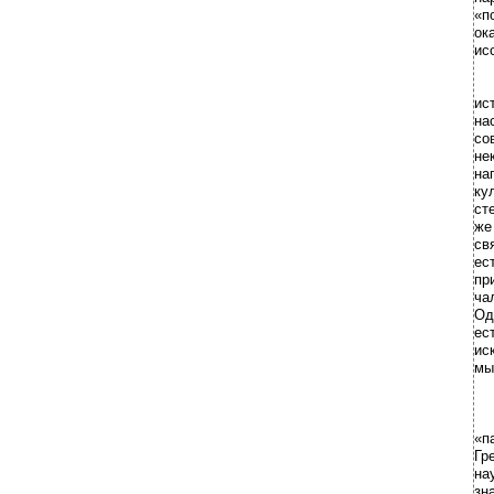
«п
ок
ис
ис
на
со
не
на
ку
ст
же
св
ес
пр
ча
Од
ес
ис
мы
«п
Гр
на
зн