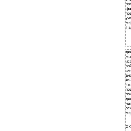
пр
фа
по
уч
ми
Па
да
мы
ис
во
см
ан
яз
кт
по
по
да
на
ос
ми
ХХ