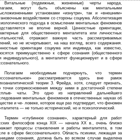
Витальные (подвижные, жизненные) черты народа,
лагаем, могут быть объяснены как ментальными
ысложизненными установками «изнутри», так и «внешним»
тановочным воздействием со стороны социума. Абсолютизация
сиологического подхода в осмыслении ментальных феноменов
едставляется не вполне верной. Ценностные ориентации,
рактерные для общественного менталитета или личностных
нтальностей, отражают важную часть рассматриваемых
лений, но не исчерпывают, на наш взгляд, всего содержания.
нностные ориентации социума или индивида, как известно,
носятся преимущественно к сфере сознания (общественного
и индивидуального), а менталитет функционирует и в сфере
ссознательного.
Полагаем необходимым подчеркнуть, что термин
ессознательное» рассматривается здесь вне рамок
ихоаналитической теории З. Фрейда, хотя, следует признать,
о точки соприкосновения между ними в достаточной степени
сплыв- чаты. Это одно из направлений дальнейшего
следования ментальных феноменов в отечественных науках об
ществе и че- ловеке, которое еще раз подтвердит, что феномен
нталитета — не только исторический, но и психологический.
Термин «глубинное сознание», характерный для работ
сских философов конца XIX — начала ХХ в., очень близко
ражает процессы становления и работы менталитета, в том
сле в сфере бессознательного. Область психики, лежащая за
аницами сознания, должна быть во всяком случае выделена