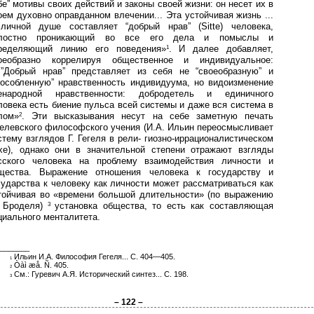
бе” мотивы своих действий и законы своей жизни: он несет их в
оем духовно оправданном влечении... Эта устойчивая жизнь ...
личной душе составляет “добрый нрав” (Sitte) человека,
лостно проникающий во все его дела и помыслы и
ределяющий линию его поведения»
. И далее добавляет,
1
оеобразно коррелируя общественное и индивидуальное:
..”Добрый нрав” представляет из себя не “своеобразную” и
бособленную” нравственность индивидуума, но видоизменение
енародной нравственности: добродетель и единичного
ловека есть биение пульса всей системы и даже вся система в
лом»
. Эти высказывания несут на себе заметную печать
2
гелевского философского учения (И.А. Ильин переосмысливает
стему взглядов Г. Гегеля в рели- гиозно-иррационалистическом
хе), однако они в значительной степени отражают взгляды
сского человека на проблему взаимодействия личности и
щества. Выражение отношения человека к государству и
сударства к человеку как личности может рассматриваться как
тойчивая во «времени большой длительности» (по выражению
 Броделя)
установка общества, то есть как составляющая
3
циального менталитета.
_______
Ильин И.А. Философия Гегеля... С.
404—405.
1
Òàì æå. Ñ. 405.
2
См.: Гуревич А.Я. Исторический синтез... С. 198.
3
– 122 –