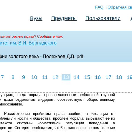
FAQ
Обратная св
Вузы
Предметы
Пользователи
аши авторские права?
Сообщите нам.
тет им. В.И. Вернадского
ии золотого века - Полежаев Д.В.
.pdf
7
8
9
10
11
12
13
14
15
16
17
18
1
туациях, когда нормы, провозглашенные небольшой группой
и даже отдельным лидером, соответствуют общественному
авосознанию.
Рассмотрение проблемы права вообще, в изоляции от
облем личности и общества, проблем морали, вырывают ее из
нтекста системы нормативной регуляции поведения в
ществе. Сегодня необходимо, чтобы философское осмысление