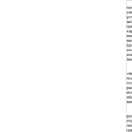
по
см
ус
ак
пр
ха
ме
яв
Це
от
ил
бе
«б
пс
чт
ра
ис
об
ме
ру
от
чи
гр