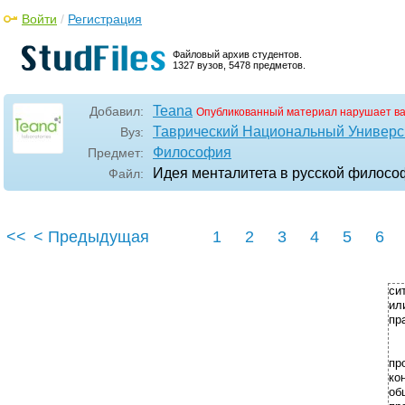
Войти
/
Регистрация
Файловый архив студентов.
1327 вузов, 5478 предметов.
Teana
Добавил:
Опубликованный материал нарушает в
Таврический Национальный Универси
Вуз:
Философия
Предмет:
Идея менталитета в русской философ
Файл:
<<
< Предыдущая
1
2
3
4
5
6
си
ил
пр
пр
ко
об