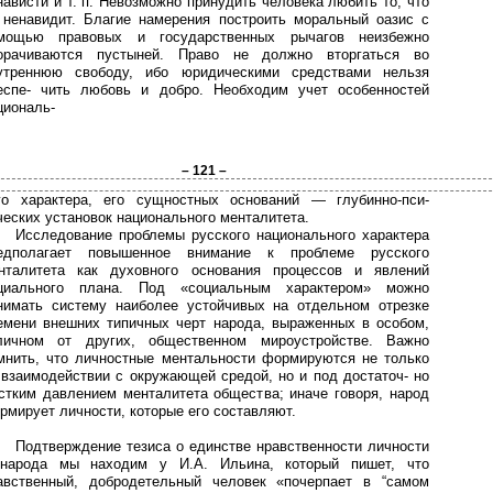
нависти и т. п. Невозможно принудить человека любить то, что
 ненавидит. Благие намерения построить моральный оазис с
мощью правовых и государственных рычагов неизбежно
орачиваются пустыней. Право не должно вторгаться во
утреннюю свободу, ибо юридическими средствами нельзя
еспе- чить любовь и добро. Необходим учет особенностей
циональ-
– 121 –
го характера, его сущностных оснований — глубинно-пси-
ческих установок национального менталитета.
Исследование проблемы русского национального характера
едполагает повышенное внимание к проблеме русского
нталитета как духовного основания процессов и явлений
циального плана. Под «социальным характером» можно
нимать систему наиболее устойчивых на отдельном отрезке
емени внешних типичных черт народа, выраженных в особом,
личном от других, общественном мироустройстве. Важно
мнить, что личностные ментальности формируются не только
 взаимодействии с окружающей средой, но и под достаточ- но
стким давлением менталитета общества; иначе говоря, народ
рмирует личности, которые его составляют.
Подтверждение тезиса о единстве нравственности личности
народа мы находим у И.А. Ильина, который пишет, что
авственный, добродетельный человек «почерпает в “самом