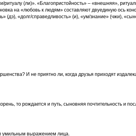
и/ритуалу (ли)». «Благопристойность» – «внешняя», ритуа
ановка на «любовь к людям» составляют двуединую ось конф
 (дэ), «долг/справедливость» (и), «ум/знание» (чжи), «сыно
ршенства? И не приятно ли, когда друзья приходят издалека?
орень, то рождается и путь, сыновняя почтительность и по
 и умильным выражением лица.