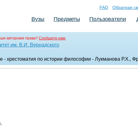
FAQ
Обратная св
Вузы
Предметы
Пользователи
аши авторские права?
Сообщите нам.
тет им. В.И. Вернадского
ие - хрестоматия по истории философии - Лукманова Р.Х., Ф
.