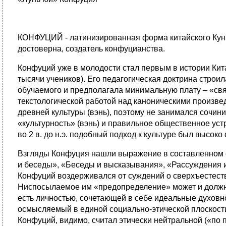
КОНФУЦИЙ - латинизированная форма китайского Кун Ф
достоверна, создатель конфуцианства.
Конфуций уже в молодости стал первым в истории Ки
тысячи учеников). Его педагогическая доктрина стро
обучаемого и предполагала минимальную плату – «свя
текстологической работой над каноническими произв
древней культуры (вэнь), поэтому не занимался сочин
«культурность» (вэнь) и правильное общественное уст
во 2 в. до н.э. подобный подход к культуре был высо
Взгляды Конфуция нашли выражение в составленном ег
и беседы», «Беседы и высказывания», «Рассуждения и
Конфуций воздерживался от суждений о сверхъестест
Ниспосылаемое им «предопределение» может и должно 
есть личностью, сочетающей в себе идеальные духовн
осмысляемый в единой социально-этической плоскости
Конфуций, видимо, считал этически нейтральной («по 