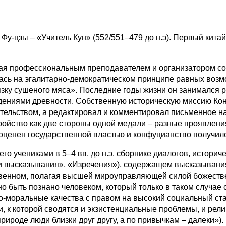
у-цзы – «Учитель Кун» (552/551–479 до н.э). Первый китай
тая профессиональным преподавателем и организатором со
илась на эгалитарно-демократическом принципе равных возм
зку сушеного мяса». Последние годы жизни он занимался 
едениями древности. Собственную историческую миссию Ко
ительством, а редактировал и комментировал письменное н
ройство как две стороны одной медали – разные проявления
ко оценен государственной властью и конфуцианство получи
о учениками в 5–4 вв. до н.э. сборнике диалогов, истори
 высказывания», «Изречения»), содержащем высказывания 
венном, полагая высшей мироуправляющей силой божестве
быть познано человеком, который только в таком случае с
о-моральные качества с правом на высокий социальный стат
, к котоpoй сводятся и экзистенциальные проблемы, и рели
природе люди близки друг другу, а по привычкам – далеки»