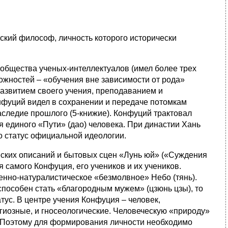
ский философ, личность которого исторически
общества ученых-интеллектуалов (имел более трех
ожностей – «обучения вне зависимости от рода»
развитием своего учения, преподаванием и
нфуций видел в сохранении и передаче потомкам
аследие прошлого (5-книжие). Конфуций трактовал
 единого «Пути» (дао) человека. При династии Хань
ло статус официальной идеологии.
ческих описаний и бытовых сцен «Лунь юй» («Суждения
самого Конфуция, его учеников и их учеников.
нно-натуралистическое «безмолвное» Небо (тянь).
пособен стать «благородным мужем» (цзюнь цзы), то
ус. В центре учения Конфуция – человек,
гиозные, и гносеологические. Человеческую «природу»
). Поэтому для формирования личности необходимо