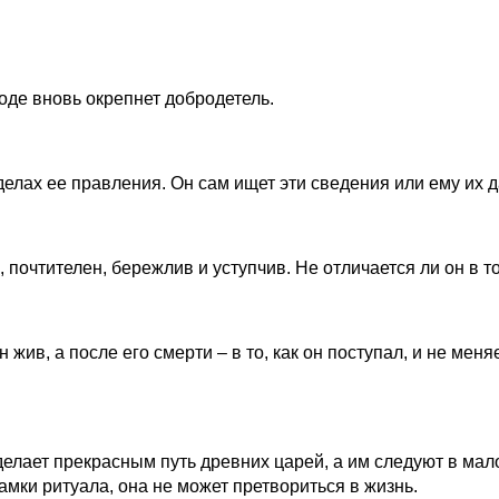
роде вновь окрепнет добродетель.
о делах ее правления. Он сам ищет эти сведения или ему их 
, почтителен, бережлив и уступчив. Не отличается ли он в то
 жив, а после его смерти – в то, как он поступал, и не меняе
делает прекрасным путь древних царей, а им следуют в ма
амки ритуала, она не может претвориться в жизнь.