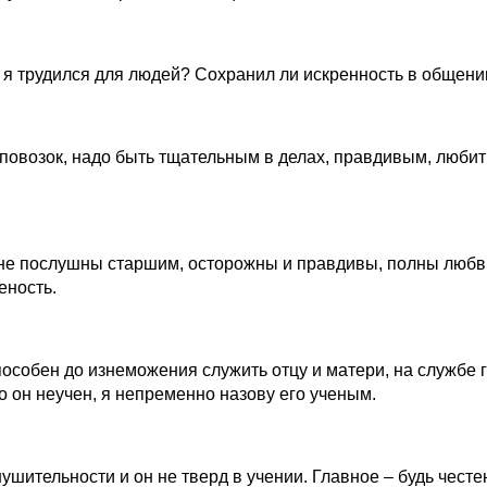
 я трудился для людей? Сохранил ли искренность в общении
повозок, надо быть тщательным в делах, правдивым, любить
е послушны старшим, осторожны и правдивы, полны любви ко
еность.
пособен до изнеможения служить отцу и матери, на службе 
о он неучен, я непременно назову его ученым.
шительности и он не тверд в учении. Главное – будь честен 