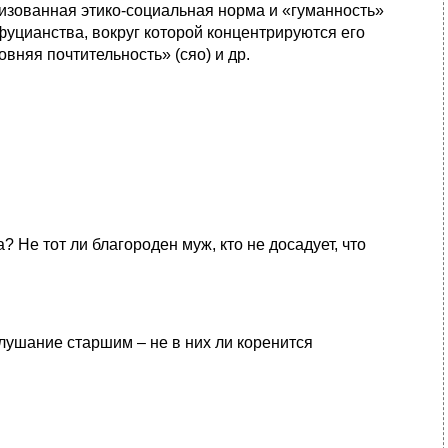
лизованная этико-социальная норма и «гуманность»
уцианства, вокруг которой концентрируются его
вняя почтительность» (сяо) и др.
 Не тот ли благороден муж, кто не досадует, что
слушание старшим – не в них ли коренится