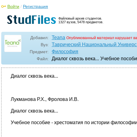
Войти
/
Регистрация
Файловый архив студентов.
1327 вузов, 5478 предметов.
Teana
Добавил:
Опубликованный материал нарушает в
Таврический Национальный Универси
Вуз:
Философия
Предмет:
Диалог сквозь века... Учебное пособ
Файл:
Диалог сквозь века...
Лукманова Р.Х., Фролова И.В.
Диалог сквозь века...
Учебное пособие - хрестоматия по истории философии