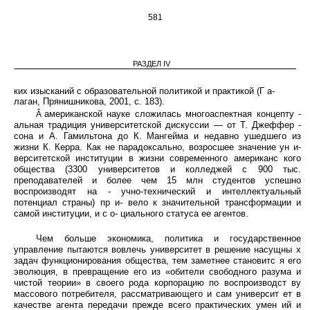
581
РАЗДЕЛ IV
ких изысканий с образовательной политикой и практикой (Г а-
лаган, Прянишникова, 2001, с. 183).
американской науке сложилась многоаспектная концепту -
Â
альная традиция университетской дискуссии — от Т. Джеффер -
сона и А. Гамильтона до К. Мангейма и недавно ушедшего из
жизни К. Керра. Как не парадоксально, возросшее значение ун и-
верситетской институции в жизни современного американс кого
общества (3300 университетов и колледжей с 900 тыс.
преподавателей и более чем 15 млн студентов успешно
воспроизводят на -
учно-технический и интеллектуальный
потенциал страны) пр и- вело к значительной трансформации и
самой институции, и с о- циального статуса ее агентов.
Чем больше экономика, политика и государственное
управление пытаются вовлечь университет в решение насущны х
задач функционирования общества, тем заметнее становитс я его
эволюция, в превращение его из «обители свободного разума и
чистой теории» в своего рода корпорацию по воспроизводст ву
массового потребителя, рассматривающего и сам университ ет в
качестве агента передачи прежде всего практических умен ий и