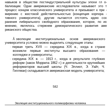
навыков в обществе постиндустриальной культуры эпохи гл о-
бализации. Одни американские исследователи называют это т
процесс концом классического университета и призывают к при -
мирению с жестокой действительностью (концепция корпора -
тивного университета), другие пытаются отстоять идею сох
ранения либерального свободного образования, которое, по их
мнению, являлось стержнем демократического развития аме
риканского общества.
эволюции институциональных основ американского
Â
университета условно можно выделить следующие этапы:
первая треть XVII — середина XIX в., когда в стране
∙
возникли первые институты высшего образования —
колледжи и университеты;
середина XIX в. — 1913 г., когда в результате глубоких
∙
реформ (закон Моррила 1862 г.) и деятельности крупнейших
реформаторов высшей школы (Ч. Эллиот, Э. Уайт, Ч.
Гиллман) складывается американская модель университета;
582
Эволюция институционального полиморфизма человека