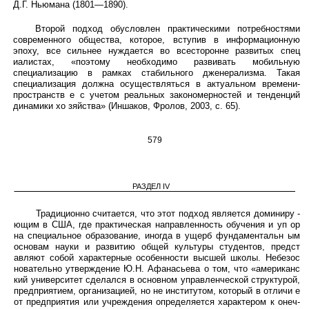
Д.Г. Ньюмана (1801—1890).
Второй подход обусловлен практическими потребностями
современного общества, которое, вступив в информационную
эпоху, все сильнее нуждается во всесторонне развитых спец
иалистах, «поэтому необходимо развивать мобильную
специализацию в рамках стабильного дженерализма. Такая
специализация должна осуществляться в актуальном времени-
пространств е с учетом реальных закономерностей и тенденций
динамики хо зяйства» (Иншаков, Фролов, 2003, с. 65).
579
РАЗДЕЛ IV
Традиционно считается, что этот подход является доминиру -
ющим в США, где практическая направленность обучения и уп ор
на специальное образование, иногда в ущерб фундаментальн ым
основам науки и развитию общей культуры студентов, предст
авляют собой характерные особенности высшей школы. Небезос
новательно утверждение Ю.Н. Афанасьева о том, что «американс
кий университет сделался в основном управленческой структурой,
предприятием, организацией, но не институтом, который в отличи е
от предприятия или учреждения определяется характером к онеч-