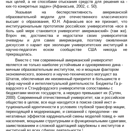
ных целей, а не способами отыскания средств для решения ка -
ких-то конкретных задач» (Афанасьев, 2002, с. 50).
Указывая на бесперспективность американской
образовательной модели для отечественного классического
высшег о образования, Ю.Н. Афанасьев все же признает, что
институциональным прототипом российских университетов «все в
боль шей мере становится университет американский» (там же).
Впроч ем, достоинства и недостатки своих университетов
очевидны и для самих американцев, поэтому оживленная
дискуссия о характ ере эволюции университетских институций в
научно-педагогич еском сообществе США никогда не
прекращалась.
Вместе с тем современный американский университет
является не только наиболее устойчивым и одновременно дина -
мичным образовательным институтом, но и мощным фактором
экономического, военного и научно-технического могущест ва
Штатов, обеспечивая им неизменный приоритет в большинств е
сфер научной и интеллектуальной деятельности. Бюджеты Га р-
вардского и Стэндфордского университетов сопоставимы с
бюджетами многих государств, а нередко превышают их (Супян,
2000). Современный отечественный университет, как и российское
общество в целом, все еще находится в поиске своей инст и-
туциональной идентичности в условиях глубокой трансфор мации,
переходящей в модернизацию, и связанной с преодолени - ем
негативных эффектов кардинальной смены моделей повед е- ния
населения, мощными структурными и функциональными сдвигами,
заимствованием и сложной адаптацией зарубежны х институтов и
институций во всех сферах деятельности
.
1