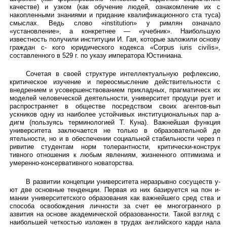
качестве) и узком (как обучение людей, ознакомление их с
накопленными знаниями и придание квалификационного ста туса)
смыслах. Ведь слово «institution» у римлян означало
«установление», а конкретнее — «учебник». Наибольшую
известность получили институции И. Гая, которые заложили основу
граждан с- кого юридического кодекса «Corpus iuris civilis»,
cоставленного в 529 г. по указу императора Юстиниана.
Сочетая в своей структуре интеллектуальную рефлексию,
критическое изучение и переосмысление действительности с
внедрением и усовершенствованием прикладных, прагматическ их
моделей человеческой деятельности, университет продуци рует и
распространяет в обществе посредством своих агентов-вып
ускников одну из наиболее устойчивых институциональных пар а-
дигм (пользуясь терминологией Т. Куна). Важнейшая функция
университета заключается не только в образовательной де
ятельности, но и в обеспечении социальной стабильности через п
ривитие студентам норм толерантности, критически-конструк
тивного отношения к любым явлениям, жизненного оптимизма и
умеренно-консервативного новаторства.
В развитии концепции университета неразрывно сосуществ у-
ют две основные тенденции. Первая из них базируется на пон и-
мании университетского образования как важнейшего сред ства и
способа освобождения личности за счет ее многогранного р
азвития на основе академической образованности. Такой взгляд с
наибольшей четкостью изложен в трудах английского карди нала