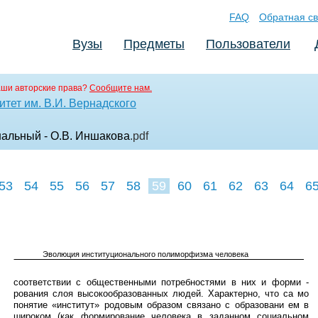
FAQ
Обратная св
Вузы
Предметы
Пользователи
аши авторские права?
Сообщите нам.
тет им. В.И. Вернадского
ональный - О.В. Иншакова
.pdf
53
54
55
56
57
58
59
60
61
62
63
64
6
Эволюция институционального полиморфизма человека
соответствии с общественными потребностями в них и форми -
рования слоя высокообразованных людей. Характерно, что са мо
понятие «институт» родовым образом связано с образовани ем в
широком (как формирование человека в заданном социальном