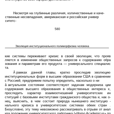
Несмотря на глубинные различия, количественные и каче-
ственные несовпадения, американская и российская универ
ситетс-
580
Эволюция институционального полиморфизма человека
кие системы переживают кризис в своей эволюции, что прояв
ляется в изменении общественных запросов к содержанию обра
зования и параметрам его продукта — универсального специалис
та.
рамках данной главы, кратко проследив эволюцию
Â
институциональных форм в высшем образовании США в сравнении
с Россией, предпримем попытку определить, насколько о ни
â
актуальном состоянии соответствуют задачам модерниза ции
содержания высшего образования в общественных интереса х,
проследить характер взаимоотношений университетских ин
ституций с базовыми институтами гражданского общества и, нак о-
нец, выяснить, в чем состоит природа нынешнего институцио -
нального кризиса в университетских системах обеих стран .
Безусловно, эту тему невозможно рассматривать в отрыве от анал
иза положения университетского работника («Homo Academicus» по