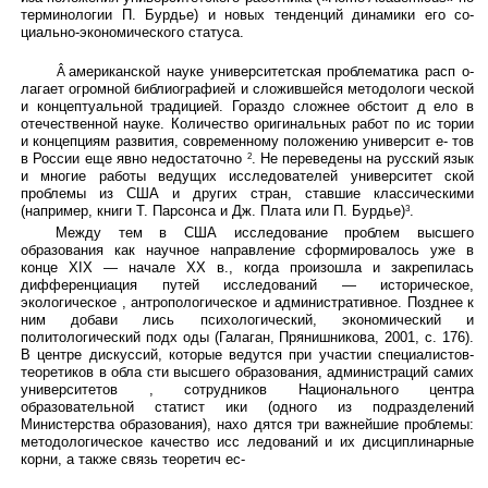
терминологии П. Бурдье) и новых тенденций динамики его со-
циально-экономического статуса.
американской науке университетская проблематика расп о-
Â
лагает огромной библиографией и сложившейся методологи ческой
и концептуальной традицией. Гораздо сложнее обстоит д ело в
отечественной науке. Количество оригинальных работ по ис тории
и концепциям развития, современному положению университ е- тов
в России еще явно недостаточно
. Не переведены на русский язык
2
и многие работы ведущих исследователей университет ской
проблемы из США и других стран, ставшие классическими
(например, книги Т. Парсонса и Дж. Плата или П. Бурдье)
.
3
Между тем в США исследование проблем высшего
образования как научное направление сформировалось уже в
конце ХIХ — начале ХХ в., когда произошла и закрепилась
дифференциация путей исследований — историческое,
экологическое , антропологическое и административное. Позднее к
ним добави лись психологический, экономический и
политологический подх оды (Галаган, Прянишникова, 2001, с. 176).
В центре дискуссий, которые ведутся при участии специалистов-
теоретиков в обла сти высшего образования, администраций самих
университетов , сотрудников Национального центра
образовательной статист ики (одного из подразделений
Министерства образования), нахо дятся три важнейшие проблемы:
методологическое качество исс ледований и их дисциплинарные
корни, а также связь теоретич ес-