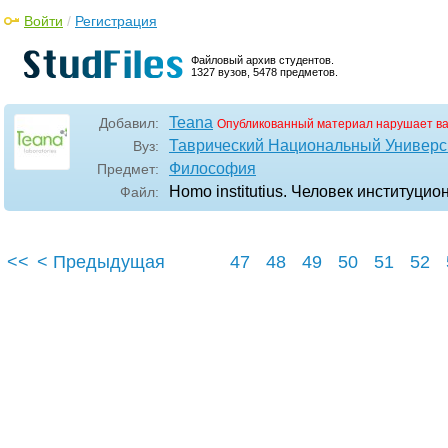
Войти
/
Регистрация
Файловый архив студентов.
1327 вузов, 5478 предметов.
Teana
Добавил:
Опубликованный материал нарушает в
Таврический Национальный Универси
Вуз:
Философия
Предмет:
Homo institutius. Человек институци
Файл:
<<
< Предыдущая
47
48
49
50
51
52