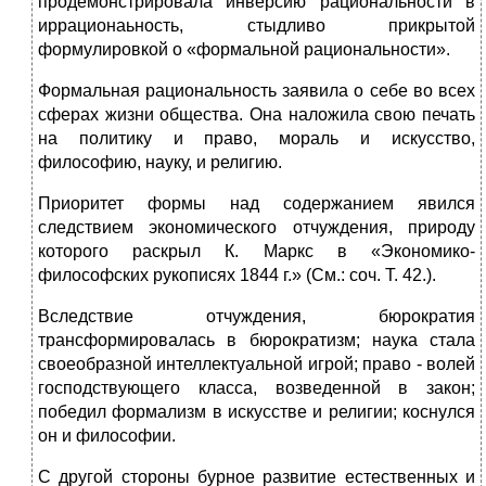
продемонстрировала инверсию рациональности в
иррационаьность, стыдливо прикрытой
формулировкой о «формальной рациональности».
Формальная рациональность заявила о себе во всех
сферах жизни общества. Она наложила свою печать
на политику и право, мораль и искусство,
философию, науку, и религию.
Приоритет формы над содержанием явился
следствием экономического отчуждения, природу
которого раскрыл К. Маркс в «Экономико-
философских рукописях 1844 г.» (См.: соч. Т. 42.).
Вследствие отчуждения, бюрократия
трансформировалась в бюрократизм; наука стала
своеобразной интеллектуальной игрой; право - волей
господствующего класса, возведенной в закон;
победил формализм в искусстве и религии; коснулся
он и философии.
С другой стороны бурное развитие естественных и