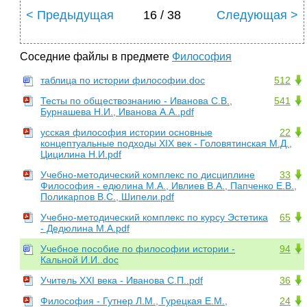
< Предыдущая
16 / 38
Следующая >
Соседние файлы в предмете
Философия
таблица по истории философии.doc
512
Тесты по обществознанию - Иванова С.В.,
541
Бурнашева Н.И., Иванова А.А..pdf
усская философия истории основные
22
концептуальные подходы XIX век - Головятинская М.Д.,
Цицилина Н.И.pdf
Учебно-методический комплекс по дисциплине
33
Философия - едюлина М.А., Ивлиев В.А., Папченко Е.В.,
Поликарпов В.С., Шипели.pdf
Учебно-методический комплекс по курсу Эстетика
65
- Дедюлина М.А.pdf
Учебное пособие по философии истории -
94
Кальной И.И..doc
Учитель XXI века - Иванова С.П..pdf
36
Философия - Гутнер Л.М., Гурецкая Е.М.,
24