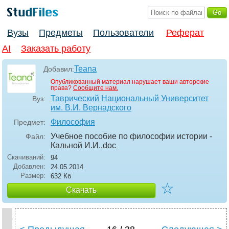
Вузы
Предметы
Пользователи
Реферат
AI
Заказать работу
Teana
Добавил:
Опубликованный материал нарушает ваши авторские
права?
Сообщите нам.
Таврический Национальный Университет
Вуз:
им. В.И. Вернадского
Философия
Предмет:
Учебное пособие по философии истории -
Файл:
Кальной И.И.
.doc
Скачиваний:
94
Добавлен:
24.05.2014
Размер:
632 Кб
☆
Скачать