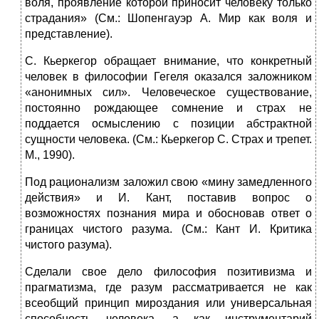
воля, проявление которой приносит человеку только
страдания» (См.: Шопенгауэр А. Мир как воля и
представление).
С. Кьеркегор обращает внимание, что конкретный
человек в философии Гегеля оказался заложником
«анонимных сил». Человеческое существование,
постоянно рождающее сомнение и страх не
поддается осмыслению с позиции абстрактной
сущности человека. (См.: Кьеркегор С. Страх и трепет.
М., 1990).
Под рационализм заложил свою «мину замедленного
действия» и И. Кант, поставив вопрос о
возможностях познания мира и обосновав ответ о
границах чистого разума. (См.: Кант И. Критика
чистого разума).
Сделали свое дело философия позитивизма и
прагматизма, где разум рассматривается не как
всеобщий принцип мироздания или универсальная
способность человека, а как инструментарий