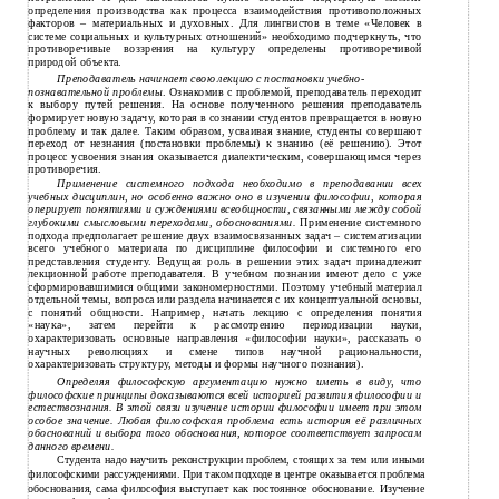
определения производства как процесса взаимодействия противоположных
факторов – материальных и духовных. Для лингвистов в теме «Человек в
системе социальных и культурных отношений» необходимо подчеркнуть, что
противоречивые воззрения на культуру определены противоречивой
природой объекта.
Преподаватель начинает свою лекцию с постановки учебно-
познавательной проблемы
. Ознакомив с проблемой, преподаватель переходит
к выбору путей решения. На основе полученного решения преподаватель
формирует новую задачу, которая в сознании студентов превращается в новую
проблему и так далее. Таким образом, усваивая знание, студенты совершают
переход от незнания (постановки проблемы) к знанию (её решению). Этот
процесс усвоения знания оказывается диалектическим, совершающимся через
противоречия.
Применение системного подхода необходимо в преподавании всех
учебных дисциплин, но особенно важно оно в изучении философии, которая
оперирует понятиями и суждениями всеобщности, связанными между собой
глубокими смысловыми переходами, обоснованиями.
Применение системного
подхода предполагает решение двух взаимосвязанных задач – систематизации
всего учебного материала по дисциплине философии и системного его
представления студенту. Ведущая роль в решении этих задач принадлежит
лекционной работе преподавателя. В учебном познании имеют дело с уже
сформировавшимися общими закономерностями. Поэтому учебный материал
отдельной темы, вопроса или раздела начинается с их концептуальной основы,
с понятий общности. Например, начать лекцию с определения понятия
«наука», затем перейти к рассмотрению периодизации науки,
охарактеризовать основные направления «философии науки», рассказать о
научных революциях и смене типов научной рациональности,
охарактеризовать структуру, методы и формы научного познания).
Определяя философскую аргументацию нужно иметь в виду, что
философские принципы доказываются всей историей развития философии и
естествознания. В этой связи изучение истории философии имеет при этом
особое значение. Любая философская проблема есть история её различных
обоснований и выбора того обоснования, которое соответствует запросам
данного времени.
Студента надо научить реконструкции проблем, стоящих за тем или иными
философскими рассуждениями. При таком подходе в центре оказывается проблема
обоснования, сама философия выступает как постоянное обоснование. Изучение