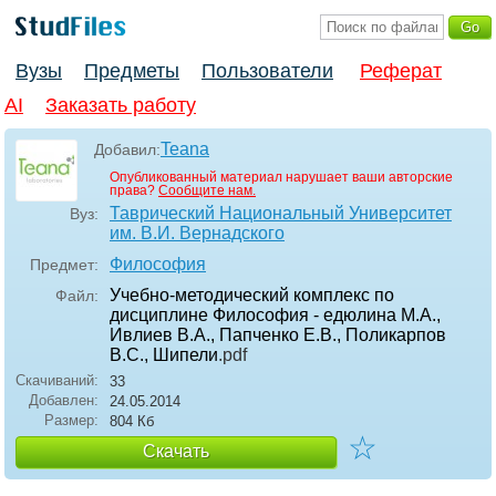
Вузы
Предметы
Пользователи
Реферат
AI
Заказать работу
Teana
Добавил:
Опубликованный материал нарушает ваши авторские
права?
Сообщите нам.
Таврический Национальный Университет
Вуз:
им. В.И. Вернадского
Философия
Предмет:
Учебно-методический комплекс по
Файл:
дисциплине Философия - едюлина М.А.,
Ивлиев В.А., Папченко Е.В., Поликарпов
В.С., Шипели
.pdf
Скачиваний:
33
Добавлен:
24.05.2014
Размер:
804 Кб
☆
Скачать