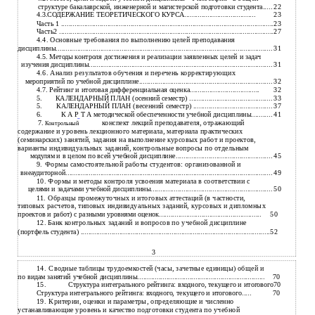
22
структуре бакалаврской, инженерной и магистерской подготовки студента.....
23
4.3.СОДЕРЖАНИЕ ТЕОРЕТИЧЕСКОГО КУРСА.....................................
23
Часть 1 ..............................................................................................................
27
Часть2 ...............................................................................................................
4.4. Основные требования по выполнению целей преподавания
31
дисциплины................................................................................................................
4.5. Методы контроля достижения и реализации заявленных целей и задач
31
изучения дисциплины...............................................................................................
4.6. Анализ результатов обучения и перечень корректирующих
32
мероприятий по учебной дисциплине.....................................................................
32
4.7. Рейтинг и итоговая дифференциальная оценка....................................
5.
33
КАЛЕНДАРНЫЙ ПЛАН (осенний семестр) ...........................................
5.
37
КАЛЕНДАРНЫЙ ПЛАН (весенний семестр) .........................................
6.
41
К А Р Т А методической обеспеченности учебной дисциплины...........
7.
конспект лекций преподавателя, отражающий
Контрольный
содержание и уровень лекционного материала, материала практических
(семинарских) занятий, задания на выполнение курсовых работ и проектов,
варианты индивидуальных заданий, контрольные вопросы по отдельным
45
модулям и в целом по всей учебной дисциплине..................................................
9.
Формы самостоятельной работы студентов: организованной и
49
внеаудиторной...........................................................................................................
10. Формы и методы контроля усвоения материала в соответствии с
50
целями и задачами учебной дисциплины...............................................................
11. Образцы промежуточных и итоговых аттестаций (в частности,
типовых расчетов, типовых индивидуальных заданий, курсовых и дипломных
50
проектов и работ) с разными уровнями оценок.....................................................
12. Банк контрольных заданий и вопросов по учебной дисциплине
52
(портфель студента) ..................................................................................................
3
14.
Сводные таблицы трудоемкостей (часы, зачетные единицы) общей и
70
по видам занятий учебной дисциплины..................................................................
15.
Структура интегрального рейтинга: входного, текущего и итогового70
70
Структура интегрального рейтинга: входного, текущего и итогового.....
19.
Критерии, оценки и параметры, определяющие и численно
устанавливающие уровень и качество подготовки студента по учебной