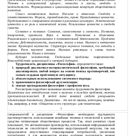
Человек и исторический процесс; личность и массы; свобода и
необходимость. Формационная и цивилизационная концепция общественного
развития.
Смысл человеческого бытия. Насилие и ненасилие. Свобода и
ответственность. Мораль, справедливость, право. Нравственные ценности.
Представление о совершенном человеке в различных культурах. Эстетические
ценности и их роль в человеческой жизни. Религиозные ценности и свобода
совести.
Сознание и познание. Сознание, самосознание и личность. Познание,
творчество, практика. Вера и знание. Понимание и объяснение.
Рациональное и иррациональное в познавательной деятельности. Проблема
истины. Действительность, мышление, логика и язык. Научное и вненаучное
знание. Критерий научности. Структура научного познания, его методы и
формы. Рост научного знания. Научные революции и смены типов
рациональности. Наука и техника.
Будущее человечества. Глобальные проблемы современности.
Взаимодействие цивилизаций и сценарий будущего.
Трудоемкость дисциплины «Философия»
определяется также:
природой
диалектико-материалистической философии, требующей
1.
анализировать любой вопрос на основе поиска противоречий, тем
самым создавая проблемную ситуацию);
обязательным использованием системного подхода;
2.
применением философской аргументации;
3.
связью преподавания философии с профилем вуза.
4.
Рассмотрим подробнее названные моменты трудоемкости философии.
Диалектика как методология учит о наличии в каждом предмете, явлении
противоположностей. В любой теме занятий следует раскрывать
объективную диалектику.
Диалектика – это все её законы, категории, понятия.
Так, например, в теме «Общество и его структура» для технических
7
специальностей в дисциплине «Философия» необходимо подчеркнуть
противоречивость использования новейших техники и технологий в качестве
средства оптимизации общественных процессов. Так, опыт развитых стран
показывает, что автоматизация производства, использование информационной
технологии не способствует снижению индустриальной нагрузки, так как
продолжается искусственное стимулирование потребностей, увеличение
потребления. А для экономистов нужно особенно подчеркнуть момент