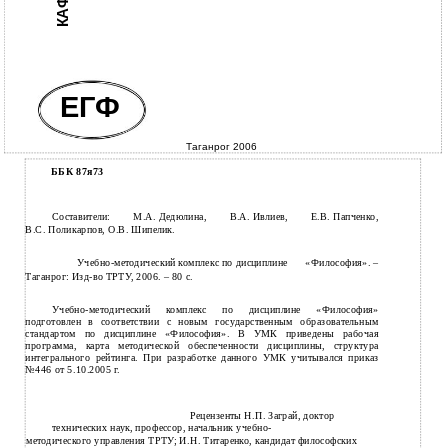
ЕГФ
Таганрог 2006
ББК 87я73
Составители:
М.А. Дедюлина,
В.А. Ивлиев,
Е.В. Папченко,
В.С. Поликарпов, О.В. Шипелик.
Учебно-методический комплекс по дисциплине
«Философия». –
Таганрог: Изд-во ТРТУ, 2006. – 80 с.
Учебно-методический комплекс по дисциплине «Философия»
подготовлен в соответствии с новым государственным образовательным
стандартом по дисциплине «Философия». В УМК приведены рабочая
программа, карта методической обеспеченности дисциплины, структура
интегрального рейтинга. При разработке данного УМК учитывался приказ
№446 от 5.10.2005 г.
Рецензенты Н.П. Заграй, доктор
технических наук, профессор, начальник учебно-
методического управления ТРТУ; И.Н. Титаренко, кандидат философских