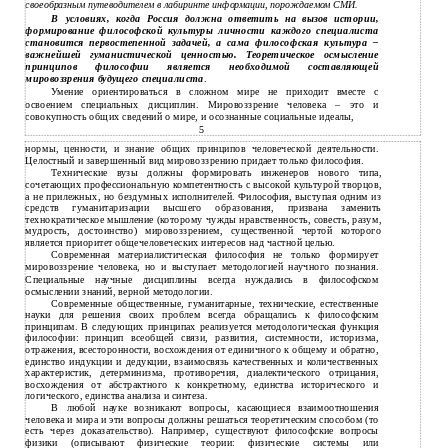
своеобразным путеводителем в лабиринте информации, порождаемом СМИ.
условиях, когда Россия должна ответить на вызов истории,
В
формирование философской культуры личности каждого специалиста
становится первостепенной задачей, а сама философская культура –
важнейшей гуманистической ценностью. Теоретическое осмысление
принципов философии является необходимой составляющей
мировоззрения будущего специалиста
.
Умение ориентироваться в сложном мире не приходит вместе с
освоением специальных дисциплин. Мировоззрение человека – это и
совокупность общих сведений о мире, и осознанные социальные идеалы,
5
нормы, ценности, и знание общих принципов человеческой деятельности.
Целостный и завершенный вид мировоззрению придает только философия.
Технические вузы должны формировать инженеров нового типа,
сочетающих профессиональную компетентность с высокой культурой творцов,
а не прилежных, но бездумных исполнителей. Философия, выступая одним из
средств гуманитаризации высшего образования, призвана заменить
технократическое мышление (которому чужды нравственность, совесть, разум,
мудрость, достоинство) мировоззрением, существенной чертой которого
является приоритет общечеловеческих интересов над частной целью.
Современная материалистическая философия не только формирует
мировоззрение человека, но и выступает методологией научного познания.
Специальные научные дисциплины всегда нуждались в философском
осмыслении знаний, верной методологии.
Современные общественные, гуманитарные, технические, естественные
науки для решения своих проблем всегда обращались к философским
принципам. В следующих принципах реализуется методологическая функция
философии: принцип всеобщей связи, развития, системности, историзма,
отражения, всесторонности, восхождения от единичного к общему и обратно,
единство индукции и дедукции, взаимосвязь качественных и количественных
характеристик, детерминизма, противоречия, диалектического отрицания,
восхождения от абстрактного к конкретному, единства исторического и
логического, единства анализа и синтеза.
В
любой науке возникают вопросы, касающиеся взаимоотношения
человека и мира и эти вопросы должны решаться теоретическим способом (то
есть через доказательство). Например, существуют философские вопросы
физики (описывают физические теории: физические системы или