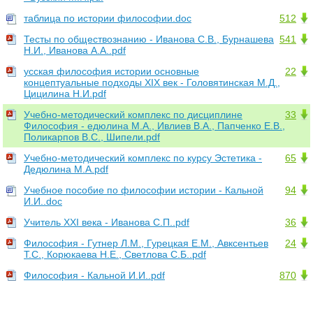
таблица по истории философии.doc
512
Тесты по обществознанию - Иванова С.В., Бурнашева
541
Н.И., Иванова А.А..pdf
усская философия истории основные
22
концептуальные подходы XIX век - Головятинская М.Д.,
Цицилина Н.И.pdf
Учебно-методический комплекс по дисциплине
33
Философия - едюлина М.А., Ивлиев В.А., Папченко Е.В.,
Поликарпов В.С., Шипели.pdf
Учебно-методический комплекс по курсу Эстетика -
65
Дедюлина М.А.pdf
Учебное пособие по философии истории - Кальной
94
И.И..doc
Учитель XXI века - Иванова С.П..pdf
36
Философия - Гутнер Л.М., Гурецкая Е.М., Авксентьев
24
Т.С., Корюкаева Н.Е., Светлова С.Б..pdf
Философия - Кальной И.И..pdf
870