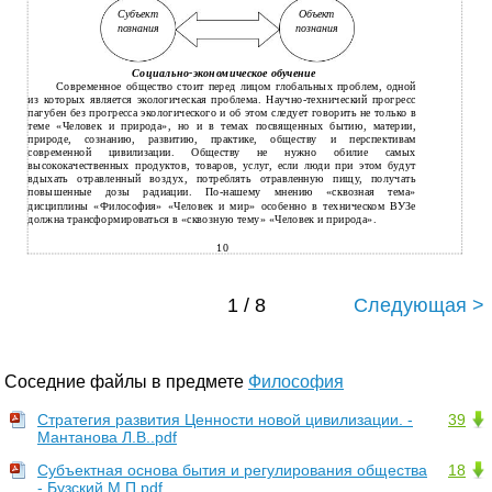
Субъект
Объект
познания
познания
Социально-экономическое обучение
Современное общество стоит перед лицом глобальных проблем, одной
из которых является экологическая проблема. Научно-технический прогресс
пагубен без прогресса экологического и об этом следует говорить не только в
теме «Человек и природа», но и в темах посвященных бытию, материи,
природе, сознанию, развитию, практике, обществу и перспективам
современной цивилизации. Обществу не нужно обилие самых
высококачественных продуктов, товаров, услуг, если люди при этом будут
вдыхать отравленный воздух, потреблять отравленную пищу, получать
повышенные дозы радиации. По-нашему мнению «сквозная тема»
дисциплины «Философия» «Человек и мир» особенно в техническом ВУЗе
должна трансформироваться в «сквозную тему» «Человек и природа».
10
1 / 8
Следующая >
Соседние файлы в предмете
Философия
Стратегия развития Ценности новой цивилизации. -
39
Мантанова Л.В..pdf
Субъектная основа бытия и регулирования общества
18
- Бузский М.П.pdf