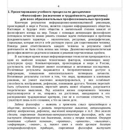
4
1. Проектирование учебного процесса по дисциплине
«Философия» (назначение и трудоёмкость дисциплины)
для всех образовательных профессиональных программ
Конечным результатом информационно-коммуникативной революции,
происходящей в мире и России, является создание информационного общества.
Настоящее и будущее этого общества в значительной степени зависит от
философского взгляда на мир. Только с помощью активизации философского
потенциала личности можно решить сложные задачи глобализации и проблемы
фундаментального характера – экологические, ресурсные, демографические,
социальные, которые несут в себе растущую угрозу для существования человека.
Никогда ранее ответственность каждого человека за результаты своей
деятельности не была столь велика как теперь. Диалектико-материалистическая
философия является средством осознания и решения перечисленных проблем.
В
настоящее время новые информационные технологии превращаются в
один из наиболее мощных техногенных факторов, изменяющих нашу
культурную среду. Компьютеризация, происходящая в мире и России,
доступность сети Интернет имеют позитивные и негативные последствия.
Позитивные результаты выражаются в беспрепятственном доступе к
информации, повышении интеллектуального потенциала личности.
Негативные результаты состоят в том, что люди, привыкшие к клиповым
режимам, не умеют мысленно концентрироваться, у них ослабевает
способность воображения, рефлексии, понимания другого. Человек перестаёт
быть субъектом познания, перестаёт ценить живое общение, разрушается
теоретическое мышление. Ряд аспектов жизни современного человека
виртуализируется и он, опираясь на доступные, находящиеся в его
распоряжении традиционные критерии, уже не в состоянии отличить, что
существует лишь в его сознании, а что на самом деле.
Задача философии – выявить и прояснить смысл происходящего в
обществе, воспитать и развить теоретическое мышление, активизировать
работу воображения, рефлексии, мысленной концентрации и т.д. Это может
сделать современная диалектико-материалистическая философия, ведь она
выступает одновременно как диалектика, логика и теория познания. Оперируя
понятиями «субъект познания», «практика», «ценности», «мышление»,
«информация», «знание», а, также имея в своём арсенале богатую
историкофилософскую традицию, современная философия выступает