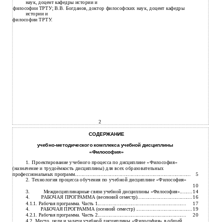
наук, доцент кафедры истории и
философии ТРТУ; В.В. Богданов, доктор философских наук, доцент кафедры
истории и
философии ТРТУ.
2
СОДЕРЖАНИЕ
учебно-методического комплекса учебной дисциплины
«Философия»
1.
Проектирование учебного процесса по дисциплине «Философия»
(назначение и трудоёмкость дисциплины) для всех образовательных
5
профессиональных программ.....................................................................................
2.
Технология процесса обучения по учебной дисциплине «Философия»
10
3.
14
Междисциплинарные связи учебной дисциплины «Философия».........
4.
16
РАБОЧАЯ ПРОГРАММА (весенний семестр)........................................
17
4.1.1. Рабочая программа. Часть 1.................................................................
4.
19
РАБОЧАЯ ПРОГРАММА (осенний семестр) .........................................
20
4.2.1. Рабочая программа. Часть 2.................................................................
4.2. Место, цели и задачи учебной дисциплины «Философия» в общей