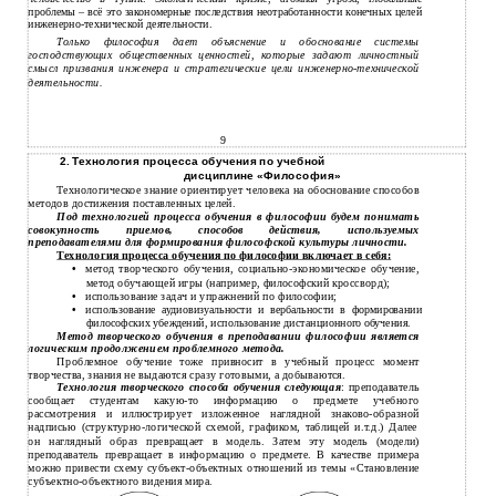
проблемы – всё это закономерные последствия неотработанности конечных целей
инженерно-технической деятельности.
Только философия дает объяснение и обоснование системы
господствующих общественных ценностей, которые задают личностный
смысл призвания инженера и стратегические цели инженерно-технической
деятельности.
9
2. Технология процесса обучения по учебной
дисциплине «Философия»
Технологическое знание ориентирует человека на обоснование способов
методов достижения поставленных целей.
Под технологией процесса обучения в философии будем понимать
совокупность приемов, способов действия, используемых
преподавателями для формирования философской культуры личности.
Технология процесса обучения по философии включает в себя:
•
метод творческого обучения,
социально-экономическое обучение,
метод обучающей игры (например, философский кроссворд);
•
использование задач и упражнений по философии;
•
использование аудиовизуальности и вербальности в формировании
философских убеждений, использование дистанционного обучения.
Метод творческого обучения в преподавании философии является
логическим продолжением проблемного метода.
Проблемное обучение тоже привносит в учебный процесс момент
творчества, знания не выдаются сразу готовыми, а добываются.
Технология творческого способа обучения следующая
: преподаватель
сообщает студентам
какую-то
информацию о предмете учебного
рассмотрения и иллюстрирует изложенное наглядной
знаково-образной
надписью
(структурно-логической
схемой, графиком, таблицей и.т.д.) Далее
он наглядный образ превращает в модель. Затем эту модель (модели)
преподаватель превращает в информацию о предмете. В качестве примера
можно привести схему
субъект-объектных
отношений из темы «Становление
субъектно-объектного
видения мира.