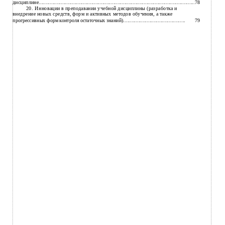
78
дисциплине.................................................................................................................
20.
Инновации в преподавании учебной дисциплины (разработка и
внедрение новых средств, форм и активных методов обучения, а также
79
прогрессивных форм контроля остаточных знаний).............................................