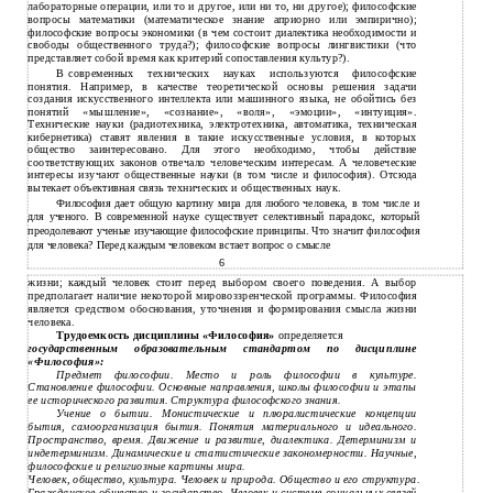
лабораторные операции, или то и другое, или ни то, ни другое); философские
вопросы математики (математическое знание априорно или эмпирично);
философские вопросы экономики (в чем состоит диалектика необходимости и
свободы общественного труда?); философские вопросы лингвистики (что
представляет собой время как критерий сопоставления культур?).
В
современных технических науках используются философские
понятия. Например, в качестве теоретической основы решения задачи
создания искусственного интеллекта или машинного языка, не обойтись без
понятий «мышление», «сознание», «воля», «эмоции», «интуиция».
Технические науки (радиотехника, электротехника, автоматика, техническая
кибернетика) ставят явления в такие искусственные условия, в которых
общество заинтересовано. Для этого необходимо, чтобы действие
соответствующих законов отвечало человеческим интересам. А человеческие
интересы изучают общественные науки (в том числе и философия). Отсюда
вытекает объективная связь технических и общественных наук.
Философия дает общую картину мира для любого человека, в том числе и
для ученого. В современной науке существует селективный парадокс, который
преодолевают ученые изучающие философские принципы. Что значит философия
для человека? Перед каждым человеком встает вопрос о смысле
6
жизни; каждый человек стоит перед выбором своего поведения. А выбор
предполагает наличие некоторой мировоззренческой программы. Философия
является средством обоснования, уточнения и формирования смысла жизни
человека.
Трудоемкость дисциплины «Философия»
определяется
государственным образовательным стандартом по дисциплине
«Философия»:
Предмет философии. Место и роль философии в культуре.
Становление философии. Основные направления, школы философии и этапы
ее исторического развития. Структура философского знания.
Учение о бытии. Монистические и плюралистические концепции
бытия, самоорганизация бытия. Понятия материального и идеального.
Пространство, время. Движение и развитие, диалектика. Детерминизм и
индетерминизм. Динамические и статистические закономерности. Научные,
философские и религиозные картины мира.
Человек, общество, культура. Человек и природа. Общество и его структура.
Гражданское общество и государство. Человек и системе социальных связей.