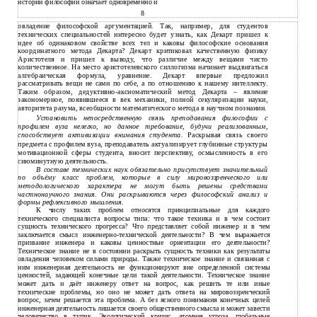
истории философии означает одновременно и
8
овладение философской аргументацией. Так, например, для студентов
технических специальностей интересно будет узнать, как Декарт пришел к
идее об одинаковом свойстве всех тел и каковы философские основания
координатного метода Декарта? Декарт критиковал качественную физику
Аристотеля и пришел к выводу, что различие между вещами чисто
количественное. На место аристотелевского силлогизма начинает выдвигаться
алгебраическая формула, уравнение. Декарт впервые предложил
рассматривать вещи не сами по себе, а по отношению к нашему интеллекту.
Таким образом, дедуктивно-аксиоматический метод Декарта – явление
закономерное, появившееся в век механики, полной секуляризации науки,
авторитета разума, всеобщности математического метода в научном познании.
Установить непосредственную связь преподавания философии с
профилем вуза нелегко, но данное требование, будучи реализованным,
способствует активизации внимания студента.
Раскрывая связь своего
предмета с профилем вуза, преподаватель актуализирует глубинные структуры
мотивационной сферы студента, вносит перспективу, осмысленность в его
сиюминутную деятельность.
В составе технических наук обязательно присутствует значительный
по объёму класс проблем, которые в силу мировоззренческого или
методологического характера не могут быть решены средствами
частнонаучного знания. Они раскрываются через философский анализ и
формы рефлексивного мышления.
К числу таких проблем относятся принципиальные для каждого
технического специалиста вопросы типа: что такое техника и в чем состоит
сущность технического прогресса? Что представляет собой инженер и в чем
заключается смысл инженерно-технической деятельности? В чем выражается
призвание инженера и каковы ценностные ориентации его деятельности?
Техническое знание не в состоянии раскрыть сущность техники как результаты
овладения человеком силами природы. Также техническое знание и связанная с
ним инженерная деятельность не функционируют вне определенной системы
ценностей, задающей конечные цели такой деятельности. Техническое знание
может дать и даёт инженеру ответ на вопрос, как решить те или иные
технические проблемы, но оно не может дать ответа на мировоззренческий
вопрос, зачем решается эта проблема. А без ясного понимания конечных целей
инженерная деятельность лишается своего общественного смысла и может завести
человечество в тупик. Экологический кризис, атомная угроза, глобальные