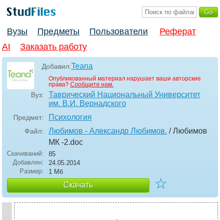
Вузы
Предметы
Пользователи
Реферат
AI
Заказать работу
Teana
Добавил:
Опубликованный материал нарушает ваши авторские
права?
Сообщите нам.
Таврический Национальный Университет
Вуз:
им. В.И. Вернадского
Психология
Предмет:
Любимов - Александр Любимов.
/ Любимов
Файл:
МК -2
.doc
Скачиваний:
85
Добавлен:
24.05.2014
Размер:
1 Мб
☆
Скачать