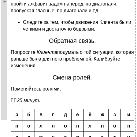
пройти алфавит задом наперед, по диагонали,
пропуская гласные, по диагонали и т.д.
Следите за тем, чтобы движения Клиента были
четкими и достаточно бодрыми.
Обратная связь.
Попросите
Клиента
подумать о той ситуации, которая
раньше была для него проблемной. Калибруйте
изменения.
Смена ролей.
Поменяйтесь ролями.

25 минут
.
а
б
в
г
д
е
ё
ж
з
и
п
о
л
л
о
п
л
п
о
п