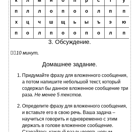
к
л
м
н
о
п
р
с
т
у
п
л
л
о
п
о
о
л
п
п
х
ц
ч
ш
щ
ь
ы
ъ
э
ю
п
о
л
п
о
о
п
о
л
п
3. Обсуждение.

10 минут
.
Домашнее задание.
Придумайте фразу для вложенного сообщения,
а потом напишите небольшой текст, который
содержал бы данное вложенное сообщение три
раза.
Не менее 5 текстов
.
Определите фразу для вложенного сообщения,
и вставьте его в свою речь. Ваша задача –
научиться говорить и одновременно с этим
держать в голове вложенное сообщение.
Старайтесь каждый раз выделять новым