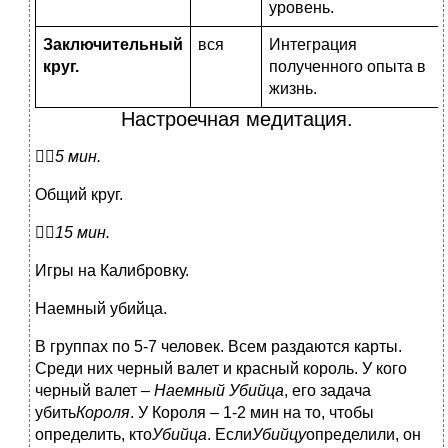
уровень.
Заключительный
вся
Интеграция
круг.
полученного опыта в
жизнь.
Настроечная медитация.

5 мин.
Общий круг.

15 мин.
Игры на Калибровку.
Наемный убийца.
В группах по 5-7 человек. Всем раздаются карты.
Среди них черный валет и красный король. У кого
черный валет –
Наемный Убийца
, его задача
убить
Короля
. У Короля – 1-2 мин на то, чтобы
определить, кто
Убийца
. Если
Убийцу
определили, он