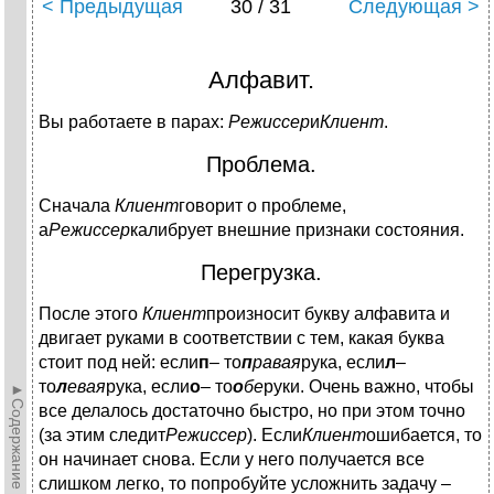
< Предыдущая
30 / 31
Следующая >
Алфавит.
Вы работаете в парах:
Режиссер
и
Клиент
.
Проблема.
Сначала
Клиент
говорит о проблеме,
а
Режиссер
калибрует внешние признаки состояния.
Перегрузка.
После этого
Клиент
произносит букву алфавита и
двигает руками в соответствии с тем, какая буква
стоит под ней: если
п
– то
п
равая
рука, если
л
–
то
л
евая
рука, если
о
– то
о
бе
руки. Очень важно, чтобы
►Содержание►
все делалось достаточно быстро, но при этом точно
(за этим следит
Режиссер
). Если
Клиент
ошибается, то
он начинает снова. Если у него получается все
слишком легко, то попробуйте усложнить задачу –