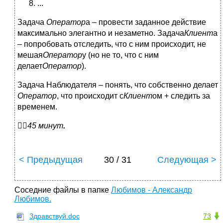
...
Задача
Оператор
а – провести заданное действие
максимально элегантно и незаметно. Задача
Клиент
а
– попробовать отследить, что с ним происходит, не
мешая
Оператор
у (но не то, что с ним
делает
Оператор
).
Задача Наблюдателя – понять, что собственно делает
Оператор
, что происходит с
Клиент
ом + следить за
временем.

45 минут
.
< Предыдущая
30 / 31
Следующая >
Соседние файлы в папке
Любимов - Александр
Любимов.
Здравствуй.doc
73