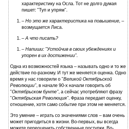
характеристику на Осла. Тот не долго думая
пишет: "Туп и упрям".
–
Но это же характеристика на повышение, –
возмущается Лиса.
–
А что писать?
–
Напиши: "Устойчив в своих убеждениях и
упорен в их достижении".
Одна из возможностей языка – называть одно и то же
действие по-разному. И тут же меняется оценка. Одно
время у нас говорили о "
Великой Октябрьской
Революции"
, в начале 90-х начали говорить об
"
Октябрьском бунте"
, а сейчас употребляют фразу
"
Октябрьская Революция"
. Фраза передает оценку,
отношение, хотя само событие при этом не меняется.
Это умение – играть со значениями слов – вам очень
может пригодиться в жизни. Во-первых, вы всегда
можете переоценить собственные поступки. Во-