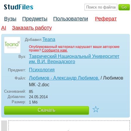
Вузы
Предметы
Пользователи
Реферат
AI
Заказать работу
Teana
Добавил:
Опубликованный материал нарушает ваши авторские
права?
Сообщите нам.
Таврический Национальный Университет
Вуз:
им. В.И. Вернадского
Психология
Предмет:
Любимов - Александр Любимов.
/ Любимов
Файл:
МК -2
.doc
Скачиваний:
85
Добавлен:
24.05.2014
Размер:
1 Мб
☆
Скачать