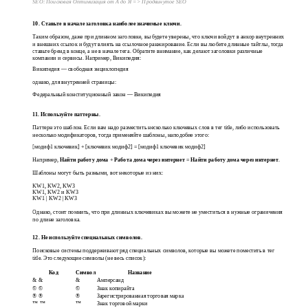
SEO: Поисковая Оптимизация от А до Я => Продвинутое SEO
10. Ставьте в начале заголовка наиболее значимые ключи.
Таким образом, даже при длинном заголовке, вы будете уверены, что ключи войдут в анкор внутренних
и внешних ссылок и будут влиять на ссылочное ранжирование. Если вы любите длинные тайтлы, тогда
ставьте бренд в конце, а не в начале тега. Обратите внимание, как делают заголовки различные
компании и сервисы. Например, Википедия:
Википедия — свободная энциклопедия
однако, для внутренней страницы:
Федеральный конституционный закон — Википедия
11. Используйте паттерны.
Паттерн это шаблон. Если вам надо разместить несколько ключевых слов в тег title, либо использовать
несколько модификаторов, тогда применяйте шаблоны, наподобие этого:
[модиф1 ключевик] + [ключевик модиф2] = [модиф1 ключевик модиф2]
Например,
Найти работу дома
+
Работа дома через интернет
=
Найти работу дома через интернет
.
Шаблоны могут быть разными, вот некоторые из них:
KW1, KW2, KW3
KW1, KW2 и KW3
KW1 | KW2 | KW3
Однако, стоит помнить, что при длинных ключевиках вы можете не уместиться в нужные ограничения
по длине заголовка.
12. Не используйте специальных символов.
Поисковые системы поддерживают ряд специальных символов, которые вы можете поместить в тег
title. Это следующие символы (не весь список):
Код
Символ
Название
& &
&
Амперсанд
© ©
©
Знак копирайта
® ®
®
Зарегистрированная торговая марка
™ ™
™
Знак торговой марки