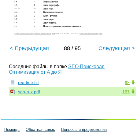
• •
•
Жирная точка
§ §
§
Знак параграфа
— —
—
Знак тире
¤ ¤
¤
Валютный символ
£ £
£
Англ. фунты
€ €
€
Знак евро
° °
°
Знаг градуса
» »
»
Правосторонние двойные кавычки
http://www.seobuilding.ru/seo-forum/index.php
стр. 500 из 536 30.11.2010
http://www.seobuilding.ru/
< Предыдущая
88 / 95
Следующая >
Соседние файлы в папке
SEO Поисковая
Оптимизация от А до Я
readme.txt
68
seo-a-z.pdf
167
Помощь
Обратная связь
Вопросы и предложения