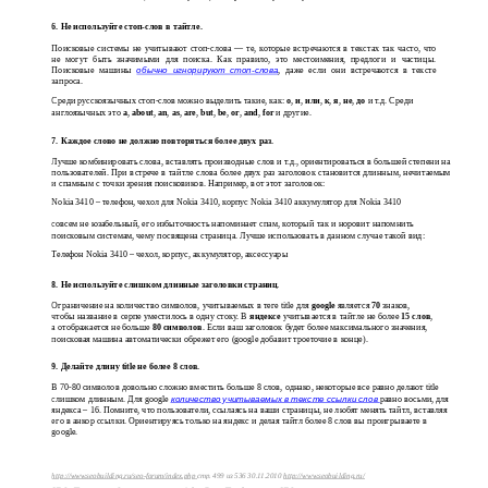
6. Не используйте стоп-слов в тайтле.
Поисковые системы не учитывают стоп-слова — те, которые встречаются в текстах так часто, что
не могут быть значимыми для поиска. Как правило, это местоимения, предлоги и частицы.
Поисковые машины
обычно игнорируют
стоп-слова
, даже если они встречаются в тексте
запроса.
Среди русскоязычных стоп-слов можно выделить такие, как:
о
,
и
,
или
,
к
,
я
,
не
,
до
и т.д. Среди
англоязычных это
a
,
about
,
an
,
as
,
are
,
but
,
be
,
or
,
and
,
for
и другие.
7. Каждое слово не должно повторяться более двух раз.
Лучше комбинировать слова, вставлять производные слов и т.д., ориентироваться в большей степени на
пользователей. При встрече в тайтле слова более двух раз заголовок становится длинным, нечитаемым
и спамным с точки зрения поисковиков. Например, вот этот заголовок:
Nokia 3410 – телефон, чехол для Nokia 3410, корпус Nokia 3410 аккумулятор для Nokia 3410
совсем не юзабельный, его избыточность напоминает спам, который так и норовит напомнить
поисковым системам, чему посвящена страница. Лучше использовать в данном случае такой вид:
Телефон Nokia 3410 – чехол, корпус, аккумулятор, аксессуары
8. Не используйте слишком длинные заголовки страниц.
Ограничение на количество символов, учитываемых в теге title для
google
является
70
знаков,
чтобы название в серпе уместилось в одну стоку. В
яндексе
учитывается в тайтле не более
15 слов
,
а отображается не больше
80 символов
. Если ваш заголовок будет более максимального значения,
поисковая машина автоматически обрежет его (google добавит троеточие в конце).
9. Делайте длину title не более 8 слов.
В 70-80 символов довольно сложно вместить больше 8 слов, однако, некоторые все равно делают title
слишком длинным. Для google
количество учитываемых в тексте ссылки слов
равно восьми, для
яндекса – 16. Помните, что пользователи, ссылаясь на ваши страницы, не любят менять тайтл, вставляя
его в анкор ссылки. Ориентируясь только на яндекс и делая тайтл более 8 слов вы проигрываете в
google.
http://www.seobuilding.ru/seo-forum/index.php
стр. 499 из 536 30.11.2010
http://www.seobuilding.ru/