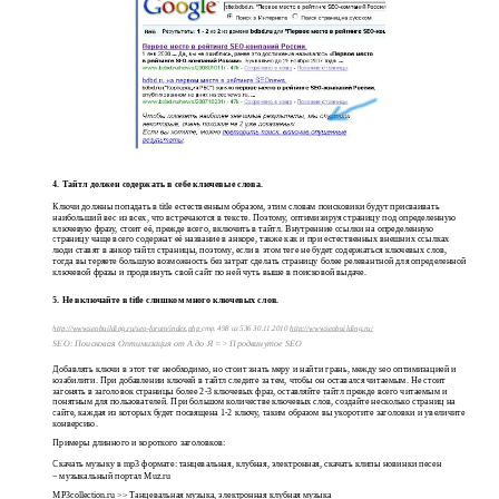
4. Тайтл должен содержать в себе ключевые слова.
Ключи должны попадать в title естественным образом, этим словам поисковики будут присваивать
наибольший вес из всех, что встречаются в тексте. Поэтому, оптимизируя страницу под определенную
ключевую фразу, стоит её, прежде всего, включить в тайтл. Внутренние ссылки на определенную
страницу чаще всего содержат её название в анкоре, также как и при естественных внешних ссылках
люди ставят в анкор тайтл страницы, поэтому, если в этом теге не будет содержаться ключевых слов,
тогда вы теряете большую возможность без затрат сделать страницу более релевантной для определенной
ключевой фразы и продвинуть свой сайт по ней чуть выше в поисковой выдаче.
5. Не включайте в title слишком много ключевых слов.
http://www.seobuilding.ru/seo-forum/index.php
стр. 498 из 536 30.11.2010
http://www.seobuilding.ru/
SEO: Поисковая Оптимизация от А до Я => Продвинутое SEO
Добавлять ключи в этот тег необходимо, но стоит знать меру и найти грань, между seo оптимизацией и
юзабилити. При добавлении ключей в тайтл следите за тем, чтобы он оставался читаемым. Не стоит
загонять в заголовок страницы более 2-3 ключевых фраз, оставляйте тайтл прежде всего читаемым и
понятным для пользователей. При большом количестве ключевых слов, создайте несколько страниц на
сайте, каждая из которых будет посвящена 1-2 ключу, таким образом вы укоротите заголовки и увеличите
конверсию.
Примеры длинного и короткого заголовков:
Скачать музыку в mp3 формате: танцевальная, клубная, электронная, скачать клипы новинки песен
– музыкальный портал Muz.ru
MP3collection.ru >> Танцевальная музыка, электронная клубная музыка