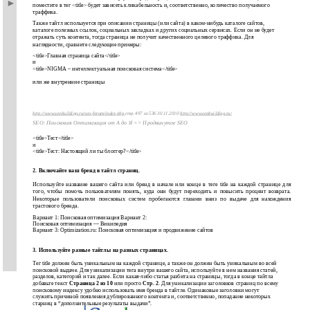
поместите в тег <title> будет зависеть кликабельность и, соответственно, количество получаемого
траффика.
Также тайтл используется при описании страницы (или сайта) в каком-нибудь каталоге сайтов,
каталоге полезных ссылок, социальных закладках и других социальных сервисах. Если он не будет
отражать суть контента, тогда страница не получит качественного целевого траффика. Для
наглядности, сравните следующие примеры:
<title>Главная страница сайта</title>
и
<title>NIGMA – интеллектуальная поисковая система</title>
или же внутренние страницы
http://www.seobuilding.ru/seo-forum/index.php
стр. 497 из 536 30.11.2010
http://www.seobuilding.ru/
SEO: Поисковая Оптимизация от А до Я => Продвинутое SEO
<title>Тест</title>
и
<title>Тест: Настоящий ли ты блоггер?</title>
2. Включайте ваш бренд в тайтл страниц.
Используйте название вашего сайта или бренд в начале или конце в теге title на каждой странице для
того, чтобы помочь пользователям понять, куда они будут переходить и повысить процент возврата.
Некоторые пользователи поисковых систем пробегаются глазами вниз по выдаче для нахождения
трастового бренда.
Вариант 1: Поисковая оптимизация Вариант 2:
Поисковая оптимизация — Википедия
Вариант 3: Optimization.ru: Поисковая оптимизация и продвижение сайтов
3. Используйте разные тайтлы на разных страницах.
Тег title должен быть уникальным на каждой странице, а также он должен быть уникальным во всей
поисковой выдаче. Для уникализации тега внутри вашего сайта, используйте в нем названия статей,
разделов, категорий и так далее. Если какая-либо статья разбита на страницы, тогда в конце тайтла
добавьте текст
Страница 2 из 10
или просто
Стр. 2
. Для уникализации заголовков страниц по всему
поисковому индексу удобно использовать имя бренда в тайтле. Одинаковые заголовки могут
служить причиной появления дублированного контента и, соответственно, попадание некоторых
старниц в “дополнительные результаты выдачи”.