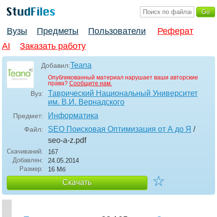
Вузы
Предметы
Пользователи
Реферат
AI
Заказать работу
Teana
Добавил:
Опубликованный материал нарушает ваши авторские
права?
Сообщите нам.
Таврический Национальный Университет
Вуз:
им. В.И. Вернадского
Информатика
Предмет:
SEO Поисковая Оптимизация от А до Я
/
Файл:
seo-a-z
.pdf
Скачиваний:
167
Добавлен:
24.05.2014
Размер:
16 Мб
☆
Скачать