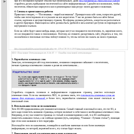
при его посещении процент отказов был минимальным. Даже
при проведении технических работ
старайтесь делать пребывание посетителей на сайте информативным. Сделайте все возможное, чтобы
посетитель обязательно вернулся к вам и рекомендовал ваш ресурс своим друзьям и знакомым.
4. Спешка и ориентация на роботов
Правильно говорят, — “Поспешишь – людей насмешишь”. Проверьте ваш сайт сами, попросите друзей,
чтобы они потестировали его и указали на все недостатки. У вас не должно быть на сайте битых
ссылок, картинок и несуществующих страниц. Все формы должны работать, а верстка не расползаться
в других браузерах. Навигация на сайте должна быть удобной и весь контент доступен из переходов по
внутренним ссылкам.
Если на сайте будут какие-нибудь вещи, которые могут не понравится посетителям, то, вероятнее всего,
это не понравится также и поисковикам. Поэтому, не спешите раскручивать сайт, убедитесь в том, что
он юзабелен и поисковые системы поймут именно то, что вы хотели им сказать на своих страницах.
http://www.seobuilding.ru/seo-forum/index.php
стр. 128 из 536 30.11.2010
http://www.seobuilding.ru/
SEO: Поисковая Оптимизация от А до Я => Ошибки поисковой оптимизации
5. Переизбыток ключевых слов
Зачастую, оптимизируя сайт под поисковики, сеошники совершенно забывают о посетителях,
пичкая страницы ключевыми словами и делая их нечитаемыми…
Старайтесь создавать полезное и информативное содержание страниц, уместно используя
ключевые слова. Если вы занимаетесь SEO, то должны знать, что
плотность ключевых слов не
важна для хороших позиций
и более того, переизбыток ключевых слов может считаться за
поисковый спам.
6. Использование тегов не по назначению
Теги H1-H6 предназначены для указания заголовков. Самый главный и весомый из них, это тег H1, в
него надо поместить название страницы, которое включает в себя также и необходимые ключевые слова.
Например, если у вас имеется страница со статьей и комментариями к ней, то в H1 необходимо
поместить название статьи, а не хлебные крошки (путь, например, “Главная » Лучшие статьи”), помещая
при этом само название в теге параграфа.
Используйте теги по назначению, помещайте в наиболее значимые из них более значимую
информацию, по которой, вероятней всего, эту статью будут искать.
7. Привлечение друзей для цитирования ваших материалов