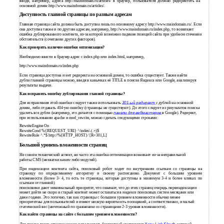
вводе, например, адреса http://maindomain.ru/articles/ в браузер, пользователя должно редиректить на
основной домен http://www.maindomain.ru/articles/.
Доступность главной страницы по разным адресам
Главная страница сайта должна быть доступна лишь по основному адресу http://www.maindomain.ru/. Если
она доступна также и по другим адресам, например, http://www.maindomain.ru/index.php, то возникает
ошибка дублированного контента, из-за которой возможно падение позиций сайта при удобном стечении
обстоятельств (сочетании других факторов).
Как проверить наличие ошибки оптимизации?
Необходимо ввести в браузер адрес с index.php или index.html, например,
http://www.maindomain.ru/index.php
Если страница доступна и нет редиректа на основной домен, то ошибка существует. Также найти
дубли главной страницы можно, введя в кавычках её TITLE в поиске Яндекса или Google, анализируя
результаты выдачи.
Как исправить ошибку дублирования главной страницы?
Для исправления этой ошибки следует также использовать
301-ый
редирект
с дублей на основной
домен, либо отдавать 404-ую ошибку (страницы не существуют). До этого следует из результатов поиска
удалить все дубли (например, это делается с помощью
панели для вебмастеров
в Google). Редирект,
при использовании apache и mod_rewrite, можно сделать следующими строками:
RewriteEngine On
RewriteCond %{REQUEST_URI} ^/index\.(.+)$
RewriteRule ^.*$ http://%{HTTP_HOST}/ [R=301,L]
Большой уровень вложенности страниц
Не совсем технический аспект, но часто эта ошибка оптимизации возникает из-за неправильной
работы CMS (нехватки каких-либо модулей).
При индексации контента сайта, поисковый робот ходит по внутренним ссылкам со страницы на
страницу по определенному алгоритму и своему расписанию. Документ с большим уровнем
вложенности (более 3- 4, то есть те страницы, которые доступны в минимум 3-4 и более кликах по
ссылкам от главной)
поисковики дают минимальный приоритет, что означает, что до этих страниц очередь переиндексации
может дойти не скоро и старый контент может оставаться в индексе поисковых систем месяцами или
даже годами. Это логично, так как страницы с большим уровнем вложенности обычно менее
приоритетны для пользователей и имеют низкую вероятность посещений, а соответственно, и малый
статический вес (ничтожный по сравнению со страницами 2-3 уровня вложенности).
Как найти страницы на сайте с большим уровнем вложенности?