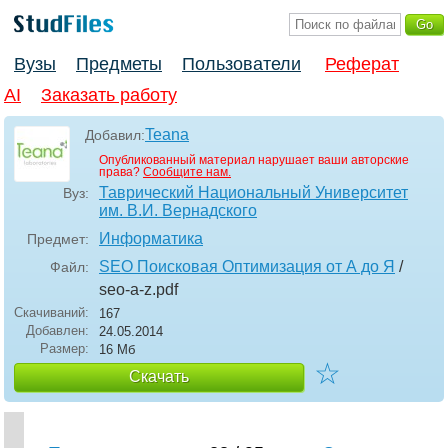
Вузы
Предметы
Пользователи
Реферат
AI
Заказать работу
Teana
Добавил:
Опубликованный материал нарушает ваши авторские
права?
Сообщите нам.
Таврический Национальный Университет
Вуз:
им. В.И. Вернадского
Информатика
Предмет:
SEO Поисковая Оптимизация от А до Я
/
Файл:
seo-a-z
.pdf
Скачиваний:
167
Добавлен:
24.05.2014
Размер:
16 Мб
☆
Скачать