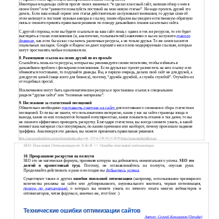
Некоторые владельцы сайтов просят своих знакомых: “я сделал классный сайт, напиши обзор о нем в
своем блоге” или “размести пожалуйста постовой на мою новую статью”. Не надо просить друзей это
делать. Если ваш новый сервис или статья действительно заслуживают внимания, то друзья сами об
этом напишут и поставят нужные анкоры в ссылку, таким образом вы увидите естественную обратную
связь и сможете принять правильное решение по поводу дальнейших планов касательно сайта.
С другой стороны, если вы будете ссылаться на ваш сайт лишь с одних и тех же ресурсов, то это будет
выглядеть в глазах поисковиков (и, аналогично, пользователей) навязчиво и вы не заслужите
такого
доверия
, как если бы на вас ссылались различные ресурсы, а не только друзья. То же самое касается
социальных закладок. Google и Яндекс не дают хорошего веса плохо модерируемым ссылкам, которые
могут проставлять любые пользователи.
8. Размещение ссылок на своих друзей по их просьбе
Ссылайтесь лишь на те ресурсы, которые вы рекомендуете своим читателям, чтобы избежать в
дальнейшем проблем с фильтрами поисковиков. Если друзья вас просят разместить на них ссылку или
обменяться постовыми, то подумайте дважды. Вы, в первую очередь, делали свой сайт не для друзей, а
для других целей (чаще всего для бизнеса), поэтому, “дружба дружбой, а служба службой”. Отучайте их
от подобных просьб.
Исключением могут быть однотематические ресурсы и простановка ссылок в специальном
разделе “друзья сайта” или “полезные материалы”.
9. Неслежение за статистикой посещений
Обязательно необходимо
поставить счетчик на сайт
для постоянного слежения и сбора статистики
посещений. Если вы не знаете, что пользователям интересно, какие у вас на сайте страницы входа и
выхода, какие из них пользуются большей популярностью, каков показатель отказов и так далее, то вы
не сможете эффективно проводить раскрутку. Благодаря статистике, вы всегда сможете узнать, в какой
момент ваш материал стал популярным, по каким причинам или наоборот, почему произошло падение
траффика. Анализируя эти данные, вы можете принимать правильные решения.
http://www.seobuilding.ru/seo-forum/index.php
стр. 129 из 536 30.11.2010
http://www.seobuilding.ru/
SEO: Поисковая Оптимизация от А до Я => Ошибки поисковой оптимизации
10. Прекращение раскрутки на полпути
SEO это не магическая формула, применяя которую вы добиваетесь моментального успеха.
SEO это
долгий и кропотливый труд.
Поэтому, не останавливайтесь на полпути, опуская руки.
Продолжайте действовать и рано или поздно вы
добьетесь успеха
.
Существуют также и другие
ошибки поисковой оптимизации
(например, использование чрезмерного
количества рекламы на сайте или дублированного, неуникального контента, черная оптимизация,
прогон по каталогам
), о которых вы можете узнать из личного опыта многих вебмастеров и
оптимизаторов, читая форумы и, конечно же, этот блог :)
Технические ошибки оптимизации сайтов
Автор: Сергей Кокшаров (Devaka)