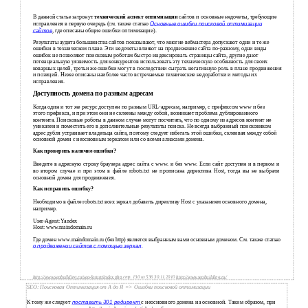
В данной статье затронут
технический аспект оптимизации
сайтов и основные недочеты, требующие
исправления в первую очередь (см. также статью
Основные ошибки поисковой оптимизации
сайтов
, где описаны общие ошибки оптимизации).
Результаты аудита большинства сайтов показывают, что многие вебмастера допускают одни и те же
ошибки в техническом плане. Эти недочеты влияют на продвижение сайта по-разному, одни виды
ошибок не позволяют поисковым роботам быстро индексировать страницы сайта, другие дают
потенциальную уязвимость для конкурентов использовать эту техническую особенность для своих
коварных целей, третьи же ошибки могут в последствии сыграть негативную роль в плане продвижения
и позиций. Ниже описаны наиболее часто встречаемые технические недоработки и методы их
исправления.
Доступность домена по разным адресам
Когда один и тот же ресурс доступен по разным URL-адресам, например, с префиксом www и без
этого префикса, и при этом они не склеены между собой, возникает проблема дублированного
контента. Поисковые роботы в данном случае могут посчитать, что по одному из адресов контент не
уникален и поместить его в дополнительные результаты поиска. Не всегда выбранный поисковиком
адрес дубля устраивает владельца сайта, поэтому следует избегать этой ошибки, склеивая между собой
основной домен с неосновным зеркалом или со всеми алиасами домена.
Как проверить наличие ошибки?
Введите в адресную строку браузера адрес сайта с www. и без www. Если сайт доступен и в первом и
во втором случае и при этом в файле robots.txt не прописана директива Host, тогда вы не выбрали
основной домен для продвижения.
Как исправить ошибку?
Необходимо в файле robots.txt всех зеркал добавить директиву Host с указанием основного домена,
например.
User-Agent: Yandex
Host: www.maindomain.ru
Где домен www.maindomain.ru (без http) является выбранным вами основным доменом. См. также статью
о продвижении сайтов с помощью зеркал
.
http://www.seobuilding.ru/seo-forum/index.php
стр. 130 из 536 30.11.2010
http://www.seobuilding.ru/
SEO: Поисковая Оптимизация от А до Я => Ошибки поисковой оптимизации
К тому же следует
поставить 301 редирект
с неосновного домена на основной. Таким образом, при