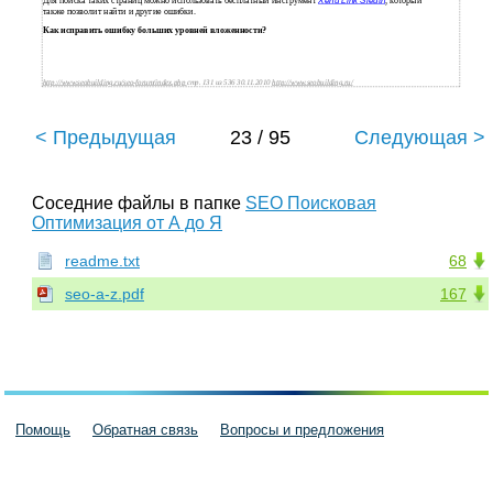
Для поиска таких страниц можно использовать бесплатный инструмент
Xenu Link Sleuth
, который
также позволит найти и другие ошибки.
Как исправить ошибку больших уровней вложенности?
http://www.seobuilding.ru/seo-forum/index.php
стр. 131 из 536 30.11.2010
http://www.seobuilding.ru/
< Предыдущая
23 / 95
Следующая >
Соседние файлы в папке
SEO Поисковая
Оптимизация от А до Я
readme.txt
68
seo-a-z.pdf
167
Помощь
Обратная связь
Вопросы и предложения
Пользовательское соглашение
Политика конфиденциальности