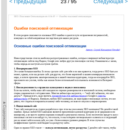
< Предыдущая
23 / 95
Следующая >
SEO: Поисковая Оптимизация от А до Я => Ошибки поисковой оптимизации
Ошибки поисковой оптимизации
В этом разделе поясняются основные SEO ошибки и даются пути исправления погрешностей,
влекущих за собой неприятные последствия для ваших ресурсов.
Основные ошибки поисковой оптимизации
Автор: Сергей Кокшаров (Devaka)
Ниже представлен список наиболее распространенных ошибок, которые совершают вебмастера при
оптимизации сайтов под Яндекс, Google или любую другую поисковую систему. Ознакомьтесь с ними,
чтобы впредь не наступать на чужие грабли.
1. Игнорирование SEO
Это самая большая ошибка. Если вы сделали сайт для себя и он вам нравится, тогда речи о SEO быть не
может, однако, если вы делали сайт для других, что более вероятней в нашем коммерциализованном
мире, и хотите привлечь заинтересованную к вашей тематике аудиторию, тогда не игнорируйте SEO,
приложите все усилия, чтобы как можно более оптимальней использовать возможности Интернет-
сферы.
2. Неосведомленность о правилах нахождения в индексе поисковика
Если вы хотите, чтобы ваш сайт находился и хорошо ранжировался в поисковой системе, необходимо
сперва ознакомиться с её правилами. Многие вебмастера жалуются, — “мой сайт забанили, что мне
делать?”. Прежде всего, надо прочеть
руководство для вебмастеров
в Google и
советы
вебмастеру
от Яндекса. Начинать любую SEO кампанию, не зная правил поисковых систем, это все
►Содержание►
равно, что стараться понравиться какому-либо человеку, не зная его вкусов и мировоззрения.
3. Недоделанный сайт
У вас сайт находится на стадии разработки и при этом вы уже начали SEO кампанию? Не делайте такой
ошибки. Целью любой SEO кампании является привлечение целевой аудитории (и её удержание или
конверсия), а не просто занятие хороших позиций в результатах поиска. Если посетители придут к вам с
поисковых систем и не найдут то, что искали, то вы потеряли потенциального клиента и в следующий
раз он может зайти на ваш сайт, но уже с более низким уровнем доверия. В этом случае вы
неэффективно тратите свой бюджет на раскрутку сайта.
Одно из правил SEO гласит —
сначала оптимизация, потом раскрутка
. Сделайте сайт таким, чтобы