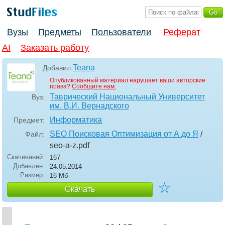
Вузы
Предметы
Пользователи
Реферат
AI
Заказать работу
Teana
Добавил:
Опубликованный материал нарушает ваши авторские
права?
Сообщите нам.
Таврический Национальный Университет
Вуз:
им. В.И. Вернадского
Информатика
Предмет:
SEO Поисковая Оптимизация от А до Я
/
Файл:
seo-a-z
.pdf
Скачиваний:
167
Добавлен:
24.05.2014
Размер:
16 Мб
☆
Скачать