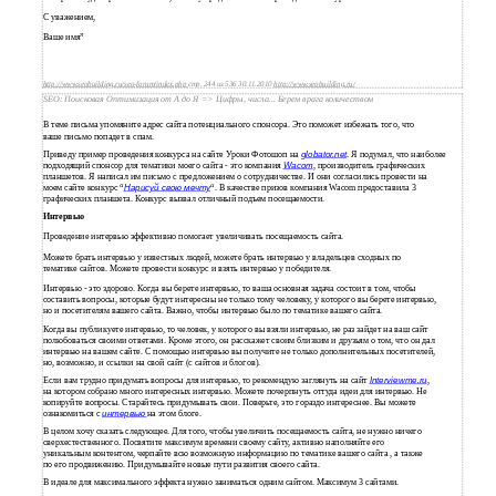
С уважением,
Ваше имя”
http://www.seobuilding.ru/seo-forum/index.php
стр. 244 из 536 30.11.2010
http://www.seobuilding.ru/
SEO: Поисковая Оптимизация от А до Я => Цифры, числа... Берем врага количеством
В теме письма упомяните адрес сайта потенциального спонсора. Это поможет избежать того, что
ваше письмо попадет в спам.
Приведу пример проведения конкурса на сайте Уроки Фотошоп на
globator.net
. Я подумал, что наиболее
подходящий спонсор для тематики моего сайта - это компания
Wacom
, производитель графических
планшетов. Я написал им письмо с предложением о сотрудничестве. И они согласились провести на
моем сайте конкурс “
Нарисуй свою мечту
“. В качестве призов компания Wacom предоставила 3
графических планшета. Конкурс вызвал отличный подъем посещаемости.
Интервью
Проведение интервью эффективно помогает увеличивать посещаемость сайта.
Можете брать интервью у известных людей, можете брать интервью у владельцев сходных по
тематике сайтов. Можете провести конкурс и взять интервью у победителя.
Интервью - это здорово. Когда вы берете интервью, то ваша основная задача состоит в том, чтобы
составить вопросы, которые будут интересны не только тому человеку, у которого вы берете интервью,
но и посетителям вашего сайта. Важно, чтобы интервью было по тематике вашего сайта.
Когда вы публикуете интервью, то человек, у которого вы взяли интервью, не раз зайдет на ваш сайт
полюбоваться своими ответами. Кроме этого, он расскажет своим близким и друзьям о том, что он дал
интервью на вашем сайте. С помощью интервью вы получите не только дополнительных посетителей,
но, возможно, и ссылки на свой сайт (с сайтов и блогов).
Если вам трудно придумать вопросы для интервью, то рекомендую заглянуть на сайт
Interviewme.ru
,
на котором собрано много интересных интервью. Можете почерпнуть оттуда идеи для интервью. Не
копируйте вопросы. Старайтесь придумывать свои. Поверьте, это гораздо интереснее. Вы можете
ознакомиться с
интервью
на этом блоге.
В
целом хочу сказать следующее. Для того, чтобы увеличить посещаемость сайта, не нужно ничего
сверхестественного. Посвятите максимум времени своему сайту, активно наполняйте его
уникальным контентом, черпайте всю возможную информацию по тематике вашего сайта , а также
по его продвижению. Придумывайте новые пути развития своего сайта.
В
идеале для максимального эффекта нужно заниматься одним сайтом. Максимум 3 сайтами.