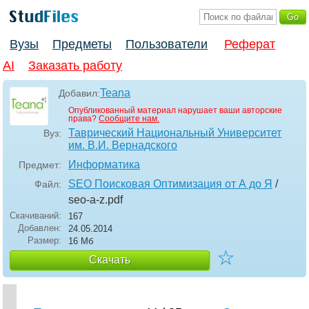
Вузы
Предметы
Пользователи
Реферат
AI
Заказать работу
Teana
Добавил:
Опубликованный материал нарушает ваши авторские
права?
Сообщите нам.
Таврический Национальный Университет
Вуз:
им. В.И. Вернадского
Информатика
Предмет:
SEO Поисковая Оптимизация от А до Я
/
Файл:
seo-a-z
.pdf
Скачиваний:
167
Добавлен:
24.05.2014
Размер:
16 Мб
☆
Скачать