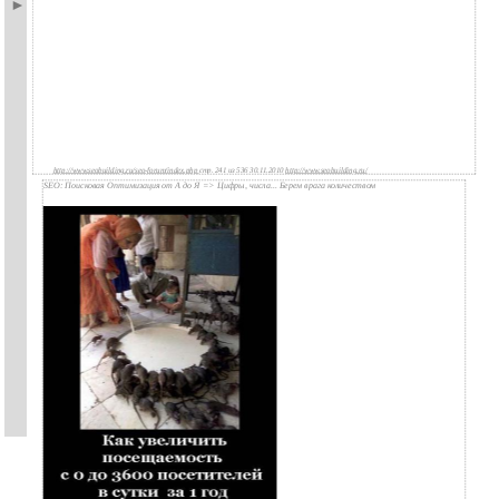
http://www.seobuilding.ru/seo-forum/index.php
стр. 241 из 536 30.11.2010
http://www.seobuilding.ru/
SEO: Поисковая Оптимизация от А до Я => Цифры, числа... Берем врага количеством