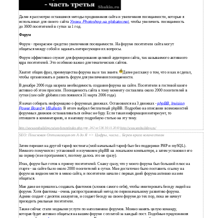
Далее я рассмотрю оставшиеся методы продвижения сайта и увеличения посещаемости, которые я
использовал для своего сайта
Уроки Photoshop на globator.net
, чтобы увеличить посещаемость
до 3600 посетителей в сутки за 1 год.
Форум
Форум - прекрасное средство увеличения посещаемости. На форуме посетители сайта могут
общаться между собой и задавать интересующие их вопросы.
Форум эффективно служит для формирования целевой аудитории сайта, так называемого активного
ядра посетителей. Это особенно важно для тематических сайтов.
Хватит общих фраз, преимущества форума вы и так знаете.
Далее расскажу о том, что и как я сделал,
чтобы организовать и развить форум для увеличения посещаемости.
В декабре 2006 года назрела необходимость создания форума на сайте. Посетители в гостевой книге
активно об этом просили. Посещаемость сайта к тому моменту составляла около 2000 посетителей в
сутки (сам сайт globator.com появился 31 марта 2006 года).
Я начал собирать информацию о форумных движках. Остановился на 3 движках -
phpBB
,
Invision
Power Board
и
VBulletin
. В итоге выбрал бесплатный phpBB. Подробно на описании возможностей
форумных движков останавливаться сейчас не буду. Если такая информация интересует, то
отпишите в комментариях, и я напишу подробную статью на эту тему.
http://www.seobuilding.ru/seo-forum/index.php
стр. 242 из 536 30.11.2010
http://www.seobuilding.ru/
SEO: Поисковая Оптимизация от А до Я => Цифры, числа... Берем врага количеством
Затем перешел на другой тариф хостинга (мой начальный тариф был без поддержки PHP и mySQL).
Немного помучился с установкой и изучением phpBB на локальном компьютере, а затем установил его
на сервер (я не программист, поэтому далось это не сразу).
Итак, форум был готов к приему посетителей. Скажу сразу, что у моего форума был большой плюс на
старте - на сайте было около 2000 посетителей в сутки. Мне достаточно было поставить ссылку на
форум на видном месте в меню сайта, и посетители начали с первых дней форума активно на нем
общаться.
Мне даже не пришлось создавать фантомов (клонов самого себя), чтобы имитировать беседу людей на
форуме. Хотя фантомы - очень распространенный метод по первоначальному развитию форума.
Админ создает с десяток аккаунтов, и создает беседу на своем форуме до тех пор, пока не начнут
приходить реальные посетители.
Также сейчас стали модными услуги по наполнению форумов. Можно нанять целую команду,
которая будет активно общаться на вашем форуме с оплатой за каждый пост. Подобные предложения