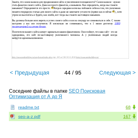
Знаете, что самое важное для продвижения сайта и увеличения посещаемости? Самое важное - нужно
стать фанатом своего сайта. Даже не просто фанатом, а маньяком. Как определить, когда вы станете
маньяком? Определяется это просто.
Когда в середине ночи вы поймаете себя на том, что увлеченно
пишете очередную статью для своего сайта и даже не замечаете усталости (прямо как я сейчас
) , хотя
утром не выспитесь и будете, как зомби, вот тогда вы станете настоящим маньяком.
Вы должны больше всех верить в успех своего сайта и ни на секунду не сомневаться в себе. С таким
настроем у вас все получится. Я нисколько не сомневаюсь, что к 1 июня достигну
1000
посетителей на этом блоге
.
Посетители вашего сайта начнут заряжаться вашим фанатизмом. Они поймут, что ваш сайт - это не
однодневка, это сайт по-настоящему увлеченного человека. А у увлеченных людей всегда
найдутся единомышленники.
http://www.seobuilding.ru/seo-forum/index.php
стр. 245 из 536 30.11.2010
http://www.seobuilding.ru/
< Предыдущая
44 / 95
Следующая >
Соседние файлы в папке
SEO Поисковая
Оптимизация от А до Я
readme.txt
68
seo-a-z.pdf
167