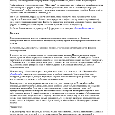
лексику, то ваш форум быстро превратится в неуправляемый хаос, где вас никто не будет слушать.
Чтобы избежать этого, создайте раздел “Оффтопик”, где посетители смогут общаться на свободные темы.
Составьте правила форума и подробно опишите, что можно, а что нельзя. Полезно сделать раздел
“Предложения”, где форумчане смогут писать свои пожелания и предложения по работе форума и сайта.
Обратная связь с посетителями - великое дело.
Где-то мне попадалась мудрая мысль: “Вместо того, чтобы писать что-то на чужом форуме, лучше
создайте свой и пишите в нем”. Конечно, это подходит не всем (не каждому человеку нужен форум),
но вебмастеру, который создает свой форум, эта фраза очень пригодится. Сократите общение на других
форумах до необходимого минимума, а основное время посвятите своему форуму.
Чтобы не быть голословным, приведу свой форум, о котором я вел речь -
PlanetaPhotoshop.ru
.
Конкурсы
Проведение конкурсов является отличным методом увеличения посещаемости. Конкурсы
поддерживают интерес посетителей к вашему сайту и стимулируют их возвращаться на ваш сайт вновь
и вновь.
Необязательно делать конкурсы с ценными призами. У начинающих владельцев сайтов финансы
часто ограничены.
В этом случае советую провести конкурс с символическими призами. Можете придумать звания,
медали, грамоты. Можете предложить поставить ссылку со своего сайта на сайт победителя. Можете
предложить в качестве приза сделать подробный обзор сайта или блога победителя. Можете предложить
победителю свои услуги (например, регистрацию в каталогах, консультацию по продвижению сайтов и
т.д.). В поисках идей для призов можете посетить другие сайты по вашей тематике, на которых
проводятся конкурсы.
Можете взять у победителя интервью и опубликовать его на всех страницах сайта. На своем сайте
globator.net
я с самого первого конкурса сделал это доброй традицией. Теперь все победители
конкурсов дают интервью, которые я публикую в правой колонке на всех страницах сайта. Людям
всегда приятно, что их ценят и публикуют интервью с ними.
Конечно, ничто так не подогревает интерес к конкурсу, как ценные призы. Постарайтесь найти
спонсора для своего конкурса. Подумайте, какие компании могут быть заинтересованы в проведении
конкурса на вашем сайте. Если вам трудно определиться с такими компаниями, то дам свой
проверенный временем совет: просто наберите те поисковые запросы, по которым продвигаете свой
сайт, в яндексе и гугле. В правой колонке на странице результатов поиска вы найдете (в большинстве
случаев) компании, которые платят за переходы посетителей по этому слову. То есть этим компаниям
нужны такие посетители, которые заходят на ваш сайт. Это и есть потенциальные рекламодатели для
вашего конкурса. Зайдите на их сайты и найдите e-mail для обратной связи. Приведу пример своего
письма:
“Здравствуйте!
Я администратор такого-то сайта, на котором столько-то посетителей. Тематика сайта такая-то. Если Вам
интересна аудитория моего сайта, то могу предложить Вам проведение конкурса на моем сайте.