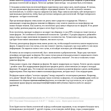
можно найти на
форуме оптимизаторов
. Все это делается для имитации общения и привлечения
реальных посетителей на форум. Хотя я не одобряю такие методы - все должно быть естественно.
С большим количеством посетителей форум практически сразу начал жить своей жизнью. Я считаю,
что для организации форума важно выбрать подходящий момент. Если сайт нулевой и никаких
посетителей нет, то особого смысла в форуме я не вижу. Надо сначала наполнить сайт интересным и
оригинальным контентом, чтобы было достаточно материала для посетителей. Не будет интересного
материала - не будет посетителей.
При организации форума очень важно не делать много разделов и подразделов. Обычно у
начинающего владельца форума появляется эйфория, и ему хочется охватить на своем форуме как
можно больше тематик. Ему кажется, что посетители сразу начнут общаться на его форуме. И он делает
пару-тройку десятков разделов, которые в итоге будут пустыми.
Если посетитель приходит на форум и не видит там общения, то он в 99% случаев не станет писать в
таком форуме. Это особенность человеческой психологии. Сделайте 2-3 раздела форума и добавляйте
новые лишь по мере увеличения посещаемости и количества тем. Лучше иметь пару-тройку разделов,
где будет более-менее оживленное общение, чем много пустых.
Поэтому для владельца форума очень важно делать так, чтобы каждый посетитель захотел вернуться на
форум. А вернется он в том случае, если ему помогут советом, подскажут, где и как найти ту или иную
информацию. Он вернется также в том случае, если найдет полезную для себя информацию.
Я отвечал на все вопросы посетителей, был с ними вежлив и доброжелателен. Люди сразу чувствуют
атмосферу, которая царит на форуме. Ни в коем случае нельзя отписываться вместо нормального ответа
фразами вроде “Вопрос уже много раз задавали, пользуйтесь поиском”. Это могут позволить только
развитые форумы.
Очень важно создать очаг общения на форуме. Не ищите модераторов на стороне. Хотите сделать хорошо
- делайте сами. Все модерирование форума вам придется делать самостоятельно (я говорю о молодых
форумах). И каждый день. Это позволит вам видеть все моменты развития форума и делать необходимые
корректировки. Впоследствии появятся активные форумчане, которые могут стать модераторами.
На форуме важно избрать “золотую середину” между анархией и тоталитарным режимом. Например,
есть режим “Дикий Запад” (как я называю такую политику на форуме), это когда
шериф
админ особо не
вмешивается в общение
простых ковбоев
форумчан, не позволяя ссор и ругательств, но за грубые
нарушения правил форума виновный
получает пулю в лоб
публично банится (либо его аккаунт
удаляется).
http://www.seobuilding.ru/seo-forum/index.php
стр. 243 из 536 30.11.2010
http://www.seobuilding.ru/
SEO: Поисковая Оптимизация от А до Я => Цифры, числа... Берем врага количеством
Если будете жестко банить посетителей за флуд и небольшие нарушения, то вы потеряете большую часть
потенциальных посетителей. С другой стороны, если позволять любой флуд, ссоры и нецензурную