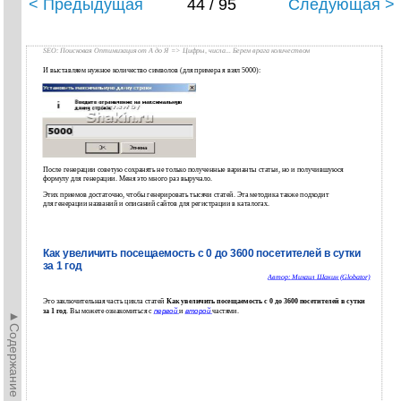
< Предыдущая
44 / 95
Следующая >
SEO: Поисковая Оптимизация от А до Я => Цифры, числа... Берем врага количеством
И выставляем нужное количество символов (для примера я взял 5000):
После генерации советую сохранять не только полученные варианты статьи, но и получившуюся
формулу для генерации. Меня это много раз выручало.
Этих приемов достаточно, чтобы генерировать тысячи статей. Эта методика также подходит
для генерации названий и описаний сайтов для регистрации в каталогах.
Как увеличить посещаемость с 0 до 3600 посетителей в сутки
за 1 год
Автор: Михаил Шакин (Globator)
Это заключительная часть цикла статей
Как увеличить посещаемость с 0 до 3600 посетителей в сутки
за 1 год
. Вы можете ознакомиться с
первой
и
второй
частями.
►Содержание►