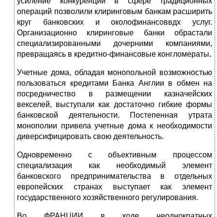
усиление конкуренции в сфере традиционных
операций позволили клиринговым банкам расширить
круг банковских и околофинансоввдх услуг.
Организационно клиринговые банки обрастали
специализированными дочерними компаниями,
превращаясь в кредитно-финансовые конгломераты
.
Учетные дома, обладая монопольной возможностью
пользоваться кредитами Банка Англии в обмен на
посредничество в размещении казначейских
векселей, выступали как достаточно гибкие формы
банковской деятельности. Постепенная утрата
монополии привела учетные дома к необходимости
диверсифицировать свою деятельность.
Одновременно с объективным процессом
специализация как необходимый элемент
банковского предпринимательства в отдельных
европейских странах выступает как элемент
государственного хозяйственного регулирования.
Во ФРАНЦИИ в ходе неоднократных