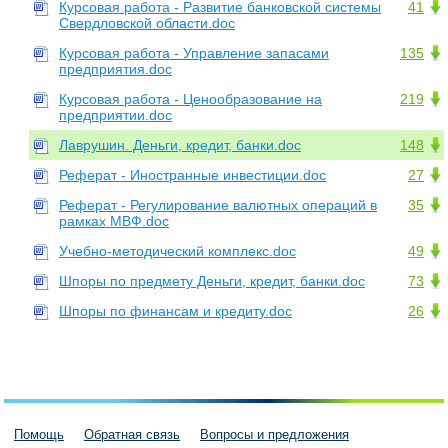
Курсовая работа - Развитие банковской системы
41
Свердловской области.doc
Курсовая работа - Управление запасами
135
предприятия.doc
Курсовая работа - Ценообразование на
219
предприятии.doc
Лаврушин. Деньги, кредит, банки.doc
148
Реферат - Иностранные инвестиции.doc
27
Реферат - Регулирование валютных операций в
35
рамках МВФ.doc
Учебно-методический комплекс.doc
49
Шпоры по предмету Деньги, кредит, банки.doc
73
Шпоры по финансам и кредиту.doc
26
Помощь
Обратная связь
Вопросы и предложения