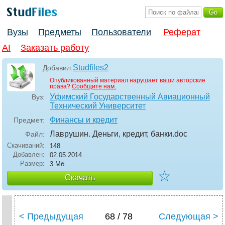
Вузы
Предметы
Пользователи
Реферат
AI
Заказать работу
Studfiles2
Добавил:
Опубликованный материал нарушает ваши авторские
права?
Сообщите нам.
Уфимский Государственный Авиационный
Вуз:
Технический Университет
Финансы и кредит
Предмет:
Лаврушин. Деньги, кредит, банки
.doc
Файл:
Скачиваний:
148
Добавлен:
02.05.2014
Размер:
3 Мб
☆
Скачать
< Предыдущая
68 / 78
Следующая >