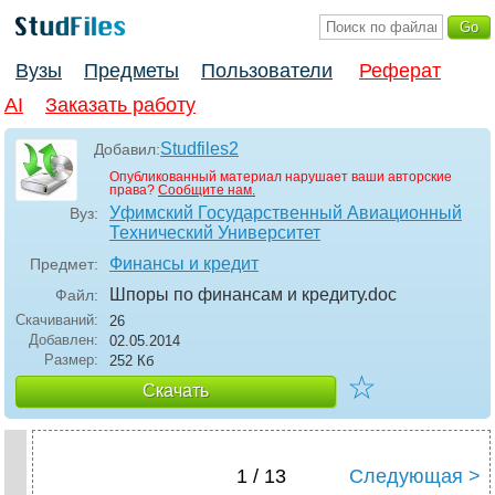
Вузы
Предметы
Пользователи
Реферат
AI
Заказать работу
Studfiles2
Добавил:
Опубликованный материал нарушает ваши авторские
права?
Сообщите нам.
Уфимский Государственный Авиационный
Вуз:
Технический Университет
Финансы и кредит
Предмет:
Шпоры по финансам и кредиту
.doc
Файл:
Скачиваний:
26
Добавлен:
02.05.2014
Размер:
252 Кб
☆
Скачать
1 / 13
Следующая >