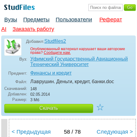
Вузы
Предметы
Пользователи
Реферат
AI
Заказать работу
Studfiles2
Добавил:
Опубликованный материал нарушает ваши авторские
права?
Сообщите нам.
Уфимский Государственный Авиационный
Вуз:
Технический Университет
Финансы и кредит
Предмет:
Лаврушин. Деньги, кредит, банки
.doc
Файл:
Скачиваний:
148
Добавлен:
02.05.2014
Размер:
3 Мб
☆
Скачать
< Предыдущая
58 / 78
Следующая >