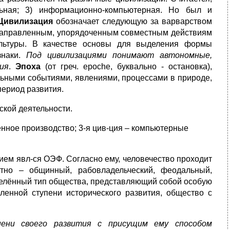
льная; 3) информационно-компьютерная. Но был и
Цивилизация
обозначает следующую за варварством
ленаправленным, упорядоченным совместным действиям
ультуры. В качестве основы для выделения формы
знаки.
Под цивилизациями понимают автономные,
ия
.
Эпоха
(от греч. epoche, буквально - остановка),
ьными событиями, явлениями, процессами в природе,
 период развития.
ской деятельности.
енное производство; 3-я цив-ция – компьютерные
ием явл-ся ОЭФ. Согласно ему, человечество проходит
ытно – общинный, рабовладельческий, феодальный,
еделённый тип общества, представляющий собой особую
еленной ступени исторического развития, общество с
ени своего развития с присущим ему способом