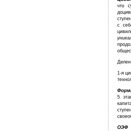
Религиозное и атеистическое сознание.
что с
•
72.Понятия "человек", "индивид", "личность".
доцив
Биосоциальная сущность человека.
ступе
Личность как продукт общественно-
исторического развития.
с себ
цивил
уника
продо
общест
Делен
1-я ц
техно
Форм
5 эта
капит
ступе
своео
ОЭФ
-