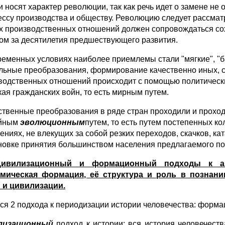
и носят характер революции, так как речь идет о замене н
ессу производства и обществу. Революцию следует рассматр
х производственных отношений должен сопровождаться сох
ом за десятилетия предшествующего развития.
ременных условиях наиболее приемлемы стали "мягкие", "б
льные преобразования, формирование качественно иных, 
водственных отношений происходит с помощью политически
кая гражданских войн, то есть мирным путем.
твенные преобразования в ряде стран проходили и проходя
ойным
эволюционным
путем, то есть путем постепенных к
ениях, не влекущих за собой резких переходов, скачков, к
новке принятия большинством населения предлагаемого пол
Цивилизационный и формационный подходы к ана
мическая формация, её структура и роль в познан
 и цивилизации.
ся 2 подхода к периодизации истории человечества: форм
лизационный
подход к истории: вся история человечеств