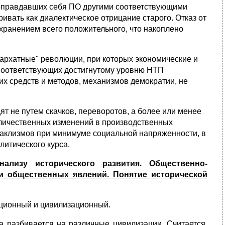
е оправдавших себя ПО другими соответствующими
ивать как диалектическое отрицание старого. Отказ от
ранением всего положительного, что накоплено
архатные" революции, при которых экономические и
соответствующих достигнутому уровню НТП
х средств и методов, механизмов демократии, не
т не путем скачков, переворотов, а более или менее
оличественных изменений в производственных
атаклизмов при минимуме социальной напряженности, в
итического курса.
лизу исторического развития. Общественно-
ии общественных явлений. Понятие исторической
ационный и цивилизационный.
а разбивается на различные цивилизации. Считается,