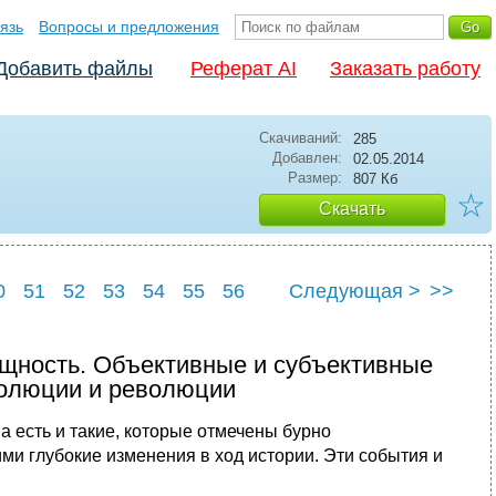
язь
Вопросы и предложения
Добавить файлы
Реферат AI
Заказать работу
Скачиваний:
285
Добавлен:
02.05.2014
Размер:
807 Кб
☆
Скачать
0
51
52
53
54
55
56
Следующая >
>>
0
61
ущность. Объективные и субъективные
волюции и революции
 есть и такие, которые отмечены бурно
и глубокие изменения в ход истории. Эти события и