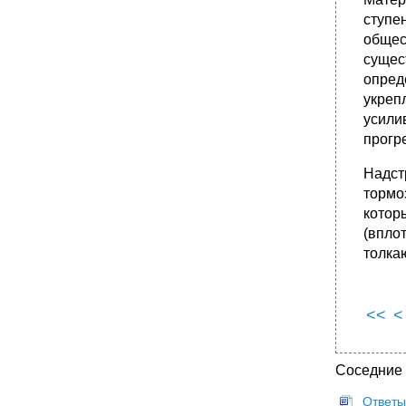
ступе
общес
сущес
опред
укреп
усили
прогр
Надст
тормо
котор
(впло
толка
<<
<
Соседние
Ответы