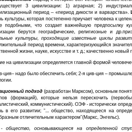
уществует 3 цивилизации: 1) аграрная; 2) индустриа
илизационный период – «период дикости и варварства».
нь культуры, которая постепенно приучает человека к це
е подобными, что создает важнейшую предпосылку к
изации берутся географические, религиозные и др.при
льные культуры, проходящие известные циклы развит
лжительный период времени, характеризующийся значител
венной жизни, науке, искусстве и т. д.; качественно новый
ие на цивилизации определяется главной формой человече
ив-ция– надо было обеспечить себя; 2-я цив-ция – промышл
логии.
ационный подход
(разработан Марксом), основным понят
пов (формаций), которые нельзя перескочить (первоб
алистический, коммунистический). ОЭФ - исторически опр
нь в его развитии; "... общество, находящееся на опред
бразным отличительным характером"(Маркс, Энгельс).
 общество, основывающееся на определенной ступ