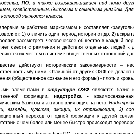
водства,
ПО,
а также возвышающимися над ними друг
нием, хозяйственным, бытовым и семейным укладом. Для 
 которой являются классы.
первые выработана марксизмом и составляет краеугольн
озволяет: 1) отличить один период истории от др. 2) вскр
зволяет рассмотреть человеческое общество в каждый пер
ляет свести стремления и действия отдельных людей к 
еляются их местом в системе общественных отношений да
естве действуют исторические закономерности – н
ственность м\у ними. Отличной от других ОЭФ ее делают ка
ения (общественное сознание и его формы) - плоть и кровь
ными элементами в
структуре ОЭФ
являются базис и
ственной формации
, надстройка
- взаимосвязанная
мическим базисом и активно влияющих на него.
Надстрой
и, взгляды, чувства, эмоции, их отражающие, 3) с
юционный переход от одной формации к другой связан
етствии с чем более или менее быстро происходит переворо
иалистическая философия: ПО - главные и определяющие,