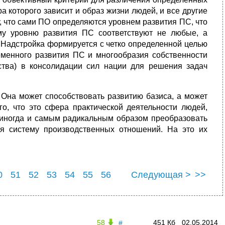
а которого зависит и образ жизни людей, и все другие
, что сами ПО определяются уровнем развития ПС, что
ому уровню развития ПС соответствуют не любые, а
 Надстройка формируется с четко определенной целью
еменного развития ПС и многообразия собственности
рства) в консолидации сил нации для решения задач
 Она может способствовать развитию базиса, а может
ого, что это сфера практической деятельности людей,
а иногда и самым радикальным образом преобразовать
я систему производственных отношений. На это их
0
51
52
53
54
55
56
Следующая >
>>
0
61
58
451 Кб
02.05.2014
#