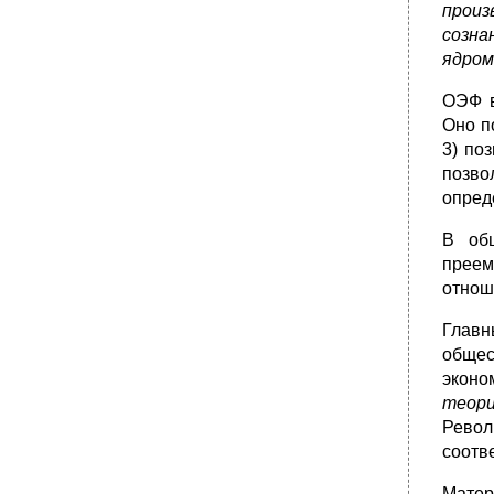
произ
созна
ядром
ОЭФ в
Оно п
3) по
позво
опред
В общ
преем
отнош
Глав
обще
эконо
теори
Револ
соотв
Матер