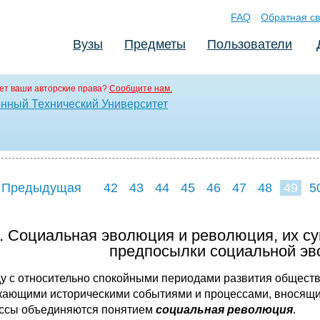
FAQ
Обратная св
Вузы
Предметы
Пользователи
ет ваши авторские права?
Сообщите нам.
нный Технический Университет
 Предыдущая
42
43
44
45
46
47
48
49
5
57
58
59
6
. Социальная эволюция и революция, их с
предпосылки социальной э
у с относительно спокойными периодами развития общества
кающими историческими событиями и процессами, вносящим
ссы объединяются понятием
социальная революция
.