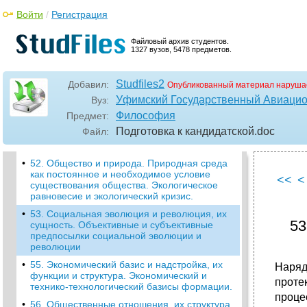
научной теории и ее сущность.
Войти
/
Регистрация
•
49. Общество как особая система.
Основные сферы жизнедеятельности
Файловый архив студентов.
общества, их общие закономерности
1327 вузов, 5478 предметов.
развития и функционирования общества.
Общественное бытие и общественное
сознание, их соотношение.
Studfiles2
Добавил:
Опубликованный материал наруша
•
50. Объективные условия и субъективный
Уфимский Государственный Авиацио
Вуз:
фактор в истории. Фатализм, субъективизм
Философия
Предмет:
и волюнтаризм.
Подготовка к кандидатской
.doc
Файл:
•
51. Движущие силы и субъекты
исторического развития.
•
52. Общество и природа. Природная среда
как постоянное и необходимое условие
<<
<
существования общества. Экологическое
равновесие и экологический кризис.
•
53. Социальная эволюция и революция, их
53
сущность. Объективные и субъективные
предпосылки социальной эволюции и
революции
•
55. Экономический базис и надстройка, их
Наряд
функции и структура. Экономический и
проте
технико-технологический базисы формации.
проце
•
56. Общественные отношения, их структура.