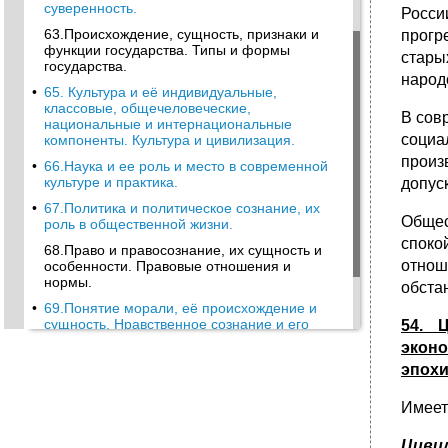
суверенность.
Росси
63.Происхождение, сущность, признаки и
прогр
функции государства. Типы и формы
стары
государства.
народ
•
65. Культура и её индивидуальные,
классовые, общечеловеческие,
В сов
национальные и интернациональные
социа
компоненты. Культура и цивилизация.
произ
•
66.Наука и ее роль и место в современной
культуре и практика.
допус
•
67.Политика и политическое сознание, их
Общес
роль в общественной жизни.
спок
68.Право и правосознание, их сущность и
отнош
особенности. Правовые отношения и
нормы.
обста
•
69.Понятие морали, её происхождение и
сущность. Нравственное сознание и его
54. 
функции.
эконо
•
70.Искусство и эстетическое сознание, их
эпохи
сущность и функции. Эстетическое начало в
человеческой деятельности.
Имеет
71.Происхождение религии, сущность,
корни и роль в жизни общества.
Циви