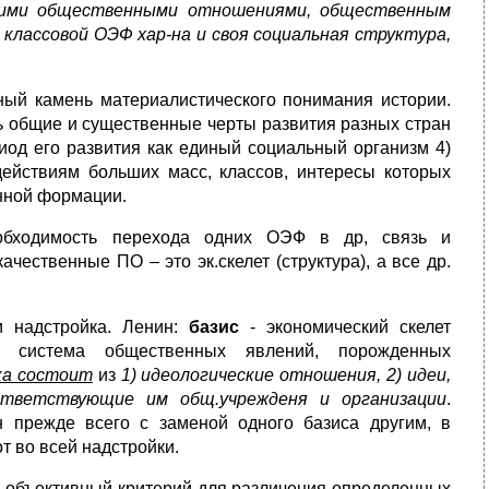
ими общественными отношениями, общественным
классовой ОЭФ хар-на и своя социальная структура,
ый камень материалистического понимания истории.
ыть общие и существенные черты развития разных стран
иод его развития как единый социальный организм 4)
действиям больших масс, классов, интересы которых
нной формации.
еобходимость перехода одних ОЭФ в др, связь и
чественные ПО – это эк.скелет (структура), а все др.
.
 надстройка. Ленин:
базис
- экономический скелет
 система общественных явлений, порожденных
ка состоит
из
1) идеологические отношения, 2) идеи,
оответствующие им общ.учрежденя и организации
.
 прежде всего с заменой одного базиса другим, в
т во всей надстройки.
 объективный критерий для различения определенных