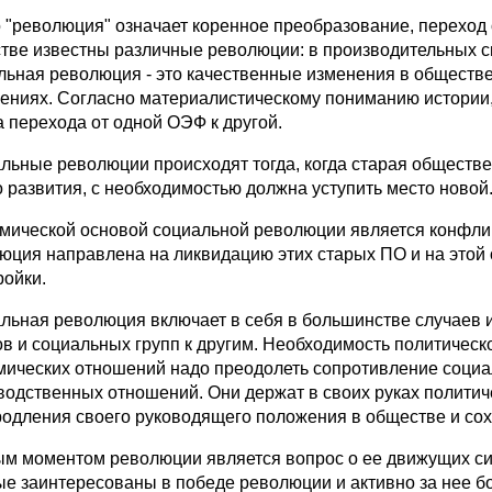
 "революция" означает коренное преобразование, переход о
тве известны различные революции: в производительных сила
льная революция - это качественные изменения в обществе
ениях. Согласно материалистическому пониманию истории,
 перехода от одной ОЭФ к другой.
льные революции происходят тогда, когда старая обществ
о развития, с необходимостью должна уступить место новой
мической основой социальной революции является конфли
юция направлена на ликвидацию этих старых ПО и на этой
ройки.
льная революция включает в себя в большинстве случаев и
ов и социальных групп к другим. Необходимость политическ
мических отношений надо преодолеть сопротивление социа
водственных отношений. Они держат в своих руках политич
родления своего руководящего положения в обществе и со
м моментом революции является вопрос о ее движущих силах
ые заинтересованы в победе революции и активно за нее 