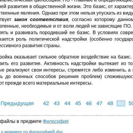
ней развития в общественной жизни. Это базис, от характер
твенные явления. Однако при этом нельзя упускать из виду
твует
закон соответствия
, согласно которому данн
еленные, необходимые и от воли людей не зависящие ПО.
лять и развивать породивший ее базис. В условиях совр
вается роль политической надстройки (особенно госуда
ессивного развития страны.
ройка оказывает сильное обратное воздействие на базис.
зить его развитие. Активность надстройки вытекает из т
ые реализуют свои интересы, стремятся либо изменить, 
ть до военных способов решения проблем) сложившуюс
ют прежде всего материальные интересы.
 Предыдущая
42
43
44
45
46
47
48
49
5
57
58
59
6
 файлы в предмете
Философия
 к экзамену по философии5.doc