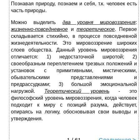
Познавая природу, познаем и себя, т.к. человек есть
часть природы.
Можно выделить
два уровня мировоззрения
:
жизненно-повседневное
и
теоретическое
. Первое
складывается стихийно, в процессе повседневной
жизнедеятельности. Это мировоззрение широких
слоев общества. Данный уровень мировоззрения
отличается: 1) недостаточной широтой; 2)
своеобразным переплетением трезвых положений и
установок с примитивными, мистическими,
обывательскими представлениями и
предрассудками; 3) большой эмоциональной
нагрузкой.
Теоретический уровень
- это
философский уровень мировоззрения, когда человек
подходит к миру с позиций разума, действует,
опираясь на логику, обосновывая свои выводы и
утверждения.