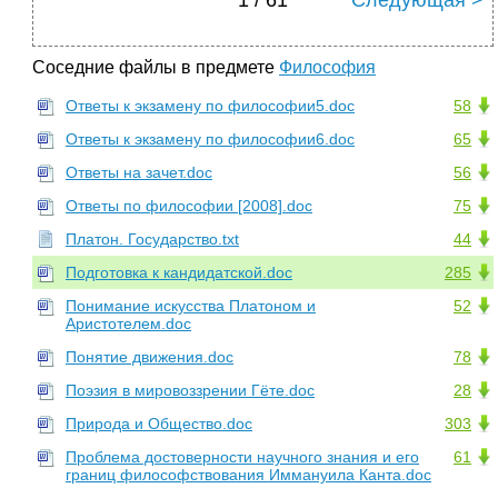
1 / 61
Следующая >
Соседние файлы в предмете
Философия
Ответы к экзамену по философии5.doc
58
Ответы к экзамену по философии6.doc
65
Ответы на зачет.doc
56
Ответы по философии [2008].doc
75
Платон. Государство.txt
44
Подготовка к кандидатской.doc
285
Понимание искусства Платоном и
52
Аристотелем.doc
Понятие движения.doc
78
Поэзия в мировоззрении Гёте.doc
28
Природа и Общество.doc
303
Проблема достоверности научного знания и его
61
границ философствования Иммануила Канта.doc