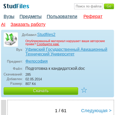
Вузы
Предметы
Пользователи
Реферат
AI
Заказать работу
Studfiles2
Добавил:
Опубликованный материал нарушает ваши авторские
права?
Сообщите нам.
Уфимский Государственный Авиационный
Вуз:
Технический Университет
Философия
Предмет:
Подготовка к кандидатской
.doc
Файл:
Скачиваний:
285
Добавлен:
02.05.2014
Размер:
807 Кб
☆
Скачать
1 / 61
Следующая >