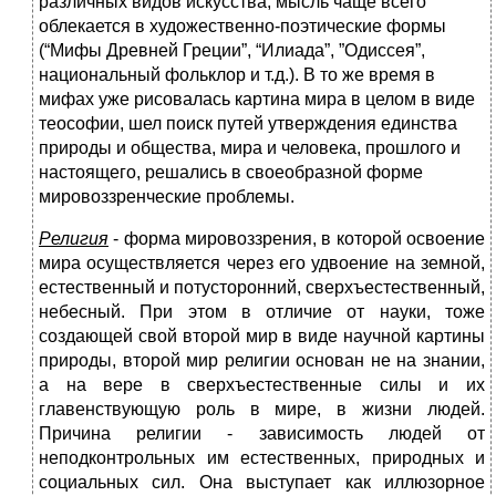
различных видов искусства; мысль чаще всего
облекается в художественно-поэтические формы
(“Мифы Древней Греции”, “Илиада”, ”Одиссея”,
национальный фольклор и т.д.). В то же время в
мифах уже рисовалась картина мира в целом в виде
теософии, шел поиск путей утверждения единства
природы и общества, мира и человека, прошлого и
настоящего, решались в своеобразной форме
мировоззренческие проблемы.
Религия
- форма мировоззрения, в которой освоение
мира осуществляется через его удвоение на земной,
естественный и потусторонний, сверхъестественный,
небесный. При этом в отличие от науки, тоже
создающей свой второй мир в виде научной картины
природы, второй мир религии основан не на знании,
а на вере в сверхъестественные силы и их
главенствующую роль в мире, в жизни людей.
Причина религии - зависимость людей от
неподконтрольных им естественных, природных и
социальных сил. Она выступает как иллюзорное