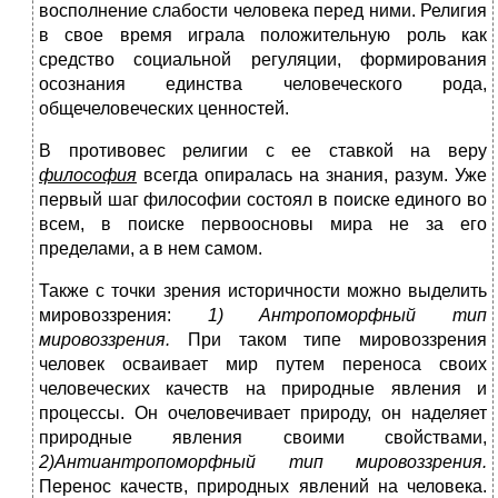
восполнение слабости человека перед ними. Религия
в свое время играла положительную роль как
средство социальной регуляции, формирования
осознания единства человеческого рода,
общечеловеческих ценностей.
В противовес религии с ее ставкой на веру
философия
всегда опиралась на знания, разум. Уже
первый шаг философии состоял в поиске единого во
всем, в поиске первоосновы мира не за его
пределами, а в нем самом.
Также с точки зрения историчности можно выделить
мировоззрения:
1) Антропоморфный тип
мировоззрения.
При таком типе мировоззрения
человек осваивает мир путем переноса своих
человеческих качеств на природные явления и
процессы. Он очеловечивает природу, он наделяет
природные явления своими свойствами,
2)Антиантропоморфный тип мировоззрения.
Перенос качеств, природных явлений на человека.