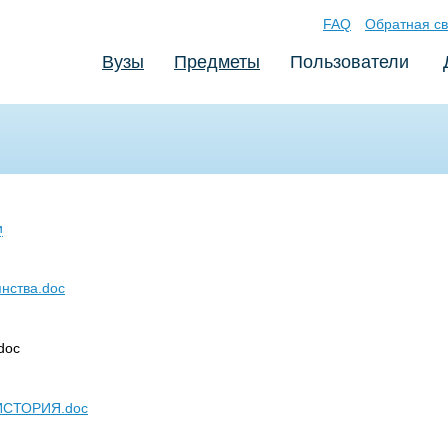
FAQ
Обратная св
Вузы
Предметы
Пользователи
и
янства.doc
doc
СТОРИЯ.doc