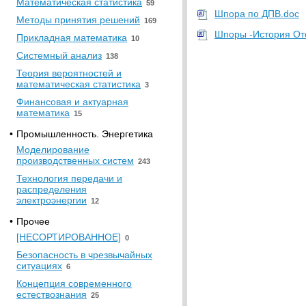
Математическая статистика
59
Шпора по ДПВ.doc
Методы принятия решений
169
Шпоры -История От
Прикладная математика
10
Системный анализ
138
Теория вероятностей и
математическая статистика
3
Финансовая и актуарная
математика
15
•
Промышленность. Энергетика
Моделирование
производственных систем
243
Технология передачи и
распределения
электроэнергии
12
•
Прочее
[НЕСОРТИРОВАННОЕ]
0
Безопасность в чрезвычайных
ситуациях
6
Концепция современного
естествознания
25