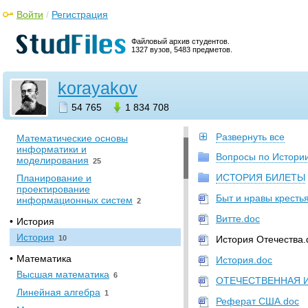
Файлы пользователя
Войти
/
Регистрация
Государственный
университет управления
Файловый архив студентов.
1327 вузов, 5483 предметов.
•
Информатика. Вычислительная
техника
korayakov
Базы данных и знаний
146
54 765
1 834 708
Информационные технологии
в экономике
2
Развернуть все
Математические основы
информатики и
Вопросы по Истори
моделирования
25
ИСТОРИЯ БИЛЕТЫ
Планирование и
проектирование
Быт и нравы кресть
информационных систем
2
Витте.doc
•
История
История
10
История Отечества.
•
Математика
История.doc
Высшая математика
6
ОТЕЧЕСТВЕННАЯ И
Линейная алгебра
1
Реферат США.doc