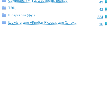
Семинары (МП-2, 2 семестр, Волков)
49
ТЭЦ
42
Шпаргалки (фу!)
224
Шрифты для АКробат Ридера, для Элтеха
16