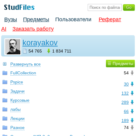
Вузы
Предметы
Пользователи
Реферат
AI
Заказать работу
korayakov
54 765
1 834 711
☰ Предметы
Развернуть все
FullCollection
54
Pspice
30
Задачи
132
Курсовые
289
лабы
66
Лекции
189
Разное
74