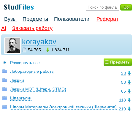
Вузы
Предметы
Пользователи
Реферат
AI
Заказать работу
korayakov
54 765
1 834 711
☰ Предметы
Развернуть все
Лабораторные работы
38
Лекции
58
Лекции МЭТ (Штерн, ЭТМО)
65
Шпаргалки
118
Шпоры Материалы Электронной техники (Шерченков)
219