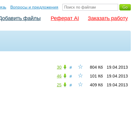
язь
Вопросы и предложения
Добавить файлы
Реферат AI
Заказать работу
☆
30
804 Кб
19.04.2013
#
☆
46
101 Кб
19.04.2013
#
☆
25
409 Кб
19.04.2013
#