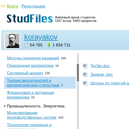
информационных систем
2
Войти
/
Регистрация
•
История
Файловый архив студентов.
История
10
1327 вузов, 5483 предметов.
•
Математика
korayakov
Высшая математика
6
Линейная алгебра
1
54 765
1 834 711
Математическая статистика
59
Методы принятия решений
169
Прикладная математика
TerVer.doc
10
Системный анализ
138
Задачи .doc
Теория вероятностей и
Шпоры по прик-ой м
математическая статистика
3
Финансовая и актуарная
математика
15
•
Промышленность. Энергетика
Моделирование
производственных систем
243
Технология передачи и