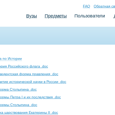
FAQ
Обратная св
Вузы
Предметы
Пользователи
а по Истории
ория Российского флага .doc
зедентская форма правления .doc
итие исторической науки в России .doc
форма Столыпина .doc
ормы Петра I и их последствия .doc
формы Столыпина .doc
ха царствования Екатерины II .doc