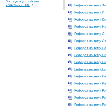
Методы и устройства
испытаний ЭВС
Реферат на тему За
9
•
Прочее
Реферат на тему Ит
[НЕСОРТИРОВАННОЕ]
0
Реферат на тему Кр
Инженерная графика
13
Реферат на тему На 
Метрология
21
Реферат на тему О 
Основы безопасности
жизнедеятельности
138
Реферат на тему От
•
Психология. Педагогика
Реферат на тему Па
Психология
8
Реферат на тему Пе
•
Социология. Политология
Реферат на тему Пе
Глобальные конфликты нового
Реферат на тему По
и новейшего времени
8
Политология
1
Реферат на тему Раз
•
Физика
Реферат на тему Ра
Статистическая
Реферат на тему Р
термодинамика
9
Реферат на тему Р
Физика
238
Реферат на тему Ре
•
Философия. Логика. Этика.