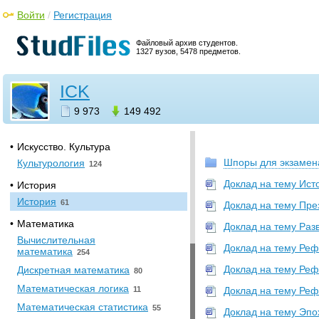
Оптимизация САПР
267
Войти
/
Регистрация
Организация ЭВМ
38
Файловый архив студентов.
Программирование
492
1327 вузов, 5478 предметов.
Разработка САПР
523
Сети ЭВМ и средства
ICK
коммуникаций
2
9 973
149 492
Человеко-машинное
взаимодействие
1
•
Искусство. Культура
Шпоры для экзамен
Культурология
124
Доклад на тему Ист
•
История
История
61
Доклад на тему Пре
•
Математика
Доклад на тему Разв
Вычислительная
Доклад на тему Ре
математика
254
Доклад на тему Реф
Дискретная математика
80
Математическая логика
11
Доклад на тему Ре
Математическая статистика
55
Доклад на тему Эпо