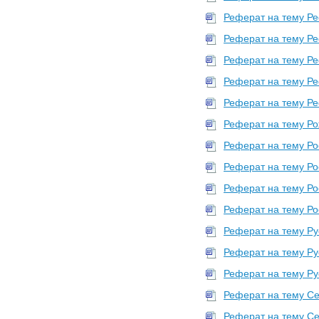
Религия
Реферат на тему Ре
Социальная философия
31
Реферат на тему Ре
Философия
170
Реферат на тему Ре
Эстетика
3
Реферат на тему Р
•
Химия
Химия
Реферат на тему Ре
71
•
Экология
Реферат на тему Ро
Экология
25
Реферат на тему Ро
•
Экономика. Финансы. Маркетинг
Реферат на тему Рос
Бухгалтерский учет
73
Реферат на тему Ро
Документационное
обеспечение управления
Реферат на тему Ро
17
Инвестиции
10
Реферат на тему Ру
Логистика
1
Реферат на тему Рус
Маркетинг
10
Реферат на тему Ру
Математическое
моделирование экономических
Реферат на тему Се
процессов
22
Реферат на тему Се