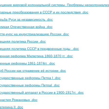
рушение мировой колониальной системы. Проблемы неоколониализ
рарные преобразования в СССР и их последствия .doc
рьба Руси за независимость .doc
ликая Отечественная война .doc
тте-курс на индустриализацию России .doc
ешняя политика России .doc
ешняя политика СССР в предвоенные годы ..doc
енная реформа Милютина 1860-1870 гг. .doc
енные реформы 1861-1874гг. .doc
рб России как отражение её истории .doc
сударственные реформы Петра I .doc
сударственные реформы ПетраI .doc
ударственный аппарат в России в 1900-1917гг. .doc
настия Романовых .doc
терина II .doc