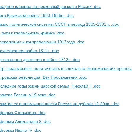
падное влияние на церковный раскол в России .doc
оги Крымской войны 1853-1856гг. .doc
изис политической системы СССР в период 1985-1991гг. .doc
пути к глобальному кризису .doc
революции и контреволюции 1917года .doc
ечественная война 1812г. .doc
ртизанское движение в войне 1812г. .doc
тр I-взаимосвязь политических и социально-экономических процесс
тровская революция. Век Просвящения .doc
следние годы жизни царской семьи. Николай II .doc
витие России в 19 веке .doc
звитие сх и промышленности России на рубеже 19-20вв. .doc
еформа Столыпина .doc
еформы Александра 2 .doc
формы Ивана IV .doc