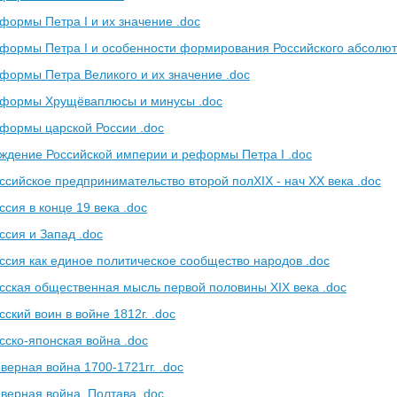
формы Петра I и их значение .doc
формы Петра I и особенности формирования Российского абсолют
формы Петра Великого и их значение .doc
еформы Хрущёваплюсы и минусы .doc
формы царской России .doc
ждение Российской империи и реформы Петра I .doc
ссийское предпринимательство второй полXIX - нач XX века .doc
сия в конце 19 века .doc
ссия и Запад .doc
ссия как единое политическое сообщество народов .doc
сская общественная мысль первой половины XIX века .doc
ский воин в войне 1812г. .doc
сско-японская война .doc
верная война 1700-1721гг. .doc
верная война. Полтава .doc