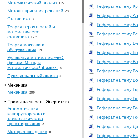
Математический анализ
115
Реферат на тему К
Методы принятия решений
28
Реферат на тему Аг
Статистика
30
Реферат на тему Бо
Теория вероятностей и
математическая
Реферат на тему Ве
статистика
1739
Реферат на тему Ви
Теория массового
обслуживания
19
Реферат на тему Вн
Уравнения математической
Реферат на тему Вн
физики. Методы
математической физики.
5
Реферат на тему Во
Функциональный анализ
4
Реферат на тему Во
•
Механика
Реферат на тему Ге
Механика
299
Реферат на тему Го
•
Промышленность. Энергетика
Реферат на тему Го
Автоматизация
конструкторского и
Реферат на тему Гос
технологического
проектирования
2
Реферат на тему Ди
Материаловедение
8
Реферат на тему Ека