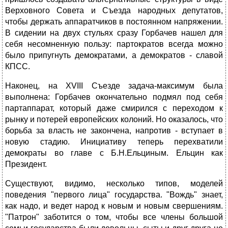
Верховного Совета и Съезда народных депутатов,
чтобы держать аппаратчиков в постоянном напряжении.
В сидении на двух стульях сразу Горбачев нашел для
себя несомненную пользу: партократов всегда можно
было припугнуть демократами, а демократов - славой
КПСС.
Наконец, на XVIII Съезде задача-максимум была
выполнена: Горбачев окончательно подмял под себя
партаппарат, который даже смирился с переходом к
рынку и потерей европейских колоний. Но оказалось, что
борьба за власть не закончена, напротив - вступает в
новую стадию. Инициативу теперь перехватили
демократы во главе с Б.Н.Ельциным. Ельцин как
Президент.
Существуют, видимо, несколько типов, моделей
поведения "первого лица" государства. "Вождь" знает,
как надо, и ведет народ к новым и новым свершениям.
"Патрон" заботится о том, чтобы все члены большой