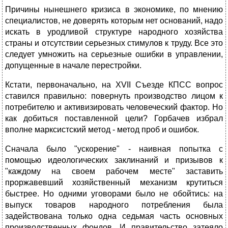
Причины нынешнего кризиса в экономике, по мнению
специалистов, не доверять которым нет оснований, надо
искать в уродливой структуре народного хозяйства
страны и отсутствии серьезных стимулов к труду. Все это
следует умножить на серьезные ошибки в управлении,
допущенные в начале перестройки.
Кстати, первоначально, на XVII Съезде КПСС вопрос
ставился правильно: повернуть производство лицом к
потребителю и активизировать человеческий фактор. Но
как добиться поставленной цели? Горбачев избрал
вполне марксистский метод - метод проб и ошибок.
Сначала было "ускорение" - наивная попытка с
помощью идеологических заклинаний и призывов к
"каждому на своем рабочем месте" заставить
проржавевший хозяйственный механизм крутиться
быстрее. Но одними уговорами было не обойтись: на
выпуск товаров народного потребления была
задействована только одна седьмая часть основных
производственных фондов. И правительство затеяло