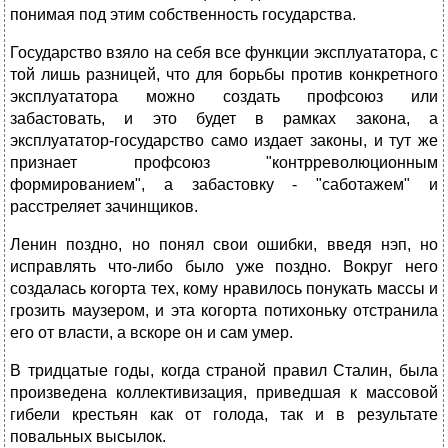
понимая под этим собственность государства.
Государство взяло на себя все функции эксплуататора, с
той лишь разницей, что для борьбы против конкретного
эксплуататора можно создать профсоюз или
забастовать, и это будет в рамках закона, а
эксплуататор-государство само издает законы, и тут же
признает профсоюз "контрреволюционным
формированием", а забастовку - "саботажем" и
расстреляет зачинщиков.
Ленин поздно, но понял свои ошибки, введя нэп, но
исправлять что-либо было уже поздно. Вокруг него
создалась когорта тех, кому нравилось понукать массы и
грозить маузером, и эта когорта потихоньку отстранила
его от власти, а вскоре он и сам умер.
В тридцатые годы, когда страной правил Сталин, была
произведена коллективизация, приведшая к массовой
гибели крестьян как от голода, так и в результате
повальных высылок.