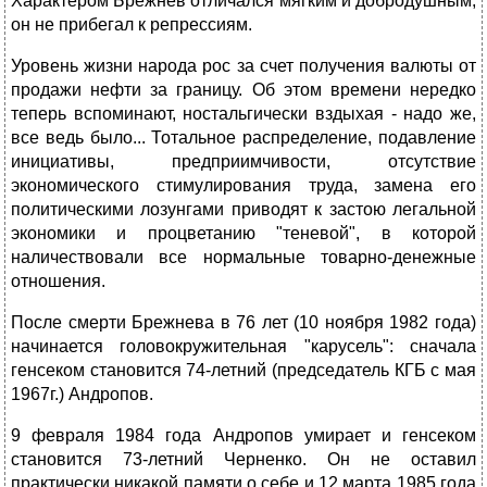
Характером Брежнев отличался мягким и добродушным,
он не прибегал к репрессиям.
Уровень жизни народа рос за счет получения валюты от
продажи нефти за границу. Об этом времени нередко
теперь вспоминают, ностальгически вздыхая - надо же,
все ведь было... Тотальное распределение, подавление
инициативы, предприимчивости, отсутствие
экономического стимулирования труда, замена его
политическими лозунгами приводят к застою легальной
экономики и процветанию "теневой", в которой
наличествовали все нормальные товарно-денежные
отношения.
После смерти Брежнева в 76 лет (10 ноября 1982 года)
начинается головокружительная "карусель": сначала
генсеком становится 74-летний (председатель КГБ с мая
1967г.) Андропов.
9 февраля 1984 года Андропов умирает и генсеком
становится 73-летний Черненко. Он не оставил
практически никакой памяти о себе и 12 марта 1985 года