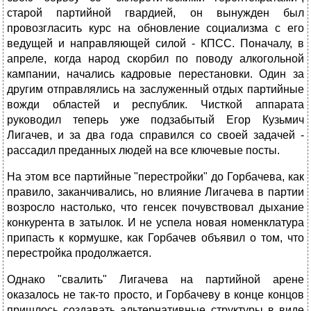
старой партийной гвардией, он вынужден был
провозгласить курс на обновление социализма с его
ведущей и направляющей силой - КПСС. Поначалу, в
апреле, когда народ скорбил по поводу алкогольной
кампании, начались кадровые перестановки. Один за
другим отправлялись на заслуженный отдых партийные
вожди областей и республик. Чисткой аппарата
руководил теперь уже подзабытый Егор Кузьмич
Лигачев, и за два года справился со своей задачей -
рассадил преданных людей на все ключевые посты.
На этом все партийные "перестройки" до Горбачева, как
правило, заканчивались, но влияние Лигачева в партии
возросло настолько, что генсек почувствовал дыхание
конкурента в затылок. И не успела новая номенклатура
припасть к кормушке, как Горбачев объявил о том, что
перестройка продолжается.
Однако "свалить" Лигачева на партийной арене
оказалось не так-то просто, и Горбачеву в конце концов
пришлось создавать альтернативные структуры в виде