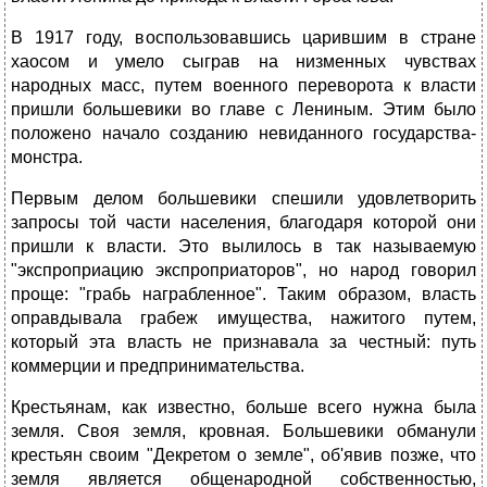
В 1917 году, воспользовавшись царившим в стране
хаосом и умело сыграв на низменных чувствах
народных масс, путем военного переворота к власти
пришли большевики во главе с Лениным. Этим было
положено начало созданию невиданного государства-
монстра.
Первым делом большевики спешили удовлетворить
запросы той части населения, благодаря которой они
пришли к власти. Это вылилось в так называемую
"экспроприацию экспроприаторов", но народ говорил
проще: "грабь награбленное". Таким образом, власть
оправдывала грабеж имущества, нажитого путем,
который эта власть не признавала за честный: путь
коммерции и предпринимательства.
Крестьянам, как известно, больше всего нужна была
земля. Своя земля, кровная. Большевики обманули
крестьян своим "Декретом о земле", об'явив позже, что
земля является общенародной собственностью,