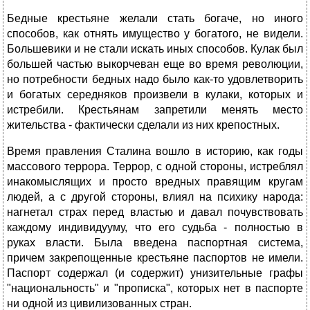
Бедные крестьяне желали стать богаче, но иного
способов, как отнять имущество у богатого, не видели.
Большевики и не стали искать иных способов. Кулак был
большей частью выкорчеван еще во время революции,
но потребности бедных надо было как-то удовлетворить
и богатых середняков произвели в кулаки, которых и
истребили. Крестьянам запретили менять место
жительства - фактически сделали из них крепостных.
Время правления Сталина вошло в историю, как годы
массового террора. Террор, с одной стороны, истреблял
инакомыслящих и просто вредных правящим кругам
людей, а с другой стороны, влиял на психику народа:
нагнетал страх перед властью и давал почувствовать
каждому индивидууму, что его судьба - полностью в
руках власти. Была введена паспортная система,
причем закрепощенные крестьяне паспортов не имели.
Паспорт содержал (и содержит) унизительные графы
"национальность" и "прописка", которых нет в паспорте
ни одной из цивилизованных стран.