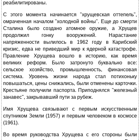
реабилитированы.
С этого момента начинается "хрущевская оттепель",
омраченная началом "холодной войны". Еще до смерти
Сталина было создано атомное оружие, а Хрущев
продолжил гонку вооружений. Нарастание
напряженности вылилось в 1962 году в Карибский
кризис, едва не приведший мир к ядерной катастрофе.
Правление Хрущева вошло в историю, как время
великих реформ. Было затронуто буквально все:
сельское хозяйство, промышленность, финансовая
система. Уровень жизни народа стал потихоньку
повышаться, цены снижались, были отменены карточки.
Крестьяне получили паспорта. Приподнялся "железный
занавес", закрывавший пути за рубеж.
Имя Хрущева связывают с первым искусственным
спутником Земли (1957) и первым человеком в космосе
(1961).
Во время руководства Хрущева с его стороны были