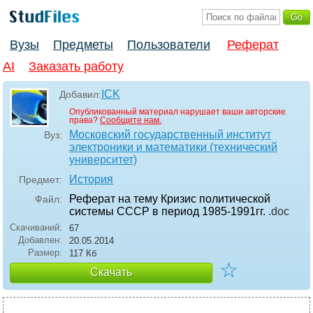
Вузы
Предметы
Пользователи
Реферат
AI
Заказать работу
ICK
Добавил:
Опубликованный материал нарушает ваши авторские
права?
Сообщите нам.
Московский государственный институт
Вуз:
электроники и математики (технический
университет)
История
Предмет:
Реферат на тему Кризис политической
Файл:
системы СССР в период 1985-1991гг.
.doc
Скачиваний:
67
Добавлен:
20.05.2014
Размер:
117 Кб
☆
Скачать