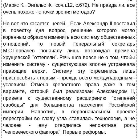
(Маркс К., Энгельс Ф., соч.т.12, с.672). Не правда ли, все
очень похоже - с точки зрения методов?
Но вот что касается целей... Если Александр II поставил
в повестку дня вопрос, решение которого могло
коренным образом изменить всю систему общественных
отношений, то новый Генеральный секретарь
М.С.Горбачев поначалу лишь возрождал времена
хрущевской "оттепели". Речь шла вовсе не о том, чтобы
изменить систему - существующая вполне устраивала
правящие верхи. Систему эту стремились лишь
приспособить к новым - прежде всего международным -
условиям. Отмена крепостного права даже в том
варианте, который был реализован Александром II,
привела к существенному расширению "степеней
свободы" для большинства населения Российской
империи. Напротив, в первоначальном проекте
перестройки во главу угла ставилась технология, а не
человек - ему отводилась непонятная роль
"человеческого фактора". Первые реформы.