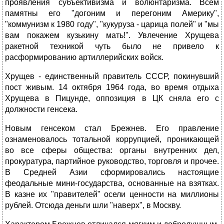
проявления субъективизма и волюнтаризма. Всем
памятны его "догоним и перегоним Америку",
"коммунизм к 1980 году", "кукуруза - царица полей" и "мы
вам покажем кузькину мать!". Увлечение Хрущева
ракетной техникой чуть было не привело к
расформированию артиллерийских войск.
Хрущев - единственный правитель СССР, покинувший
пост живым. 14 октября 1964 года, во время отдыха
Хрущева в Пицунде, оппозиция в ЦК сняла его с
должности генсека.
Новым генсеком стал Брежнев. Его правление
ознаменовалось тотальной коррупцией, проникающей
во все сферы общества: органы внутренних дел,
прокуратура, партийное руководство, торговля и прочее.
В Средней Азии сформировались настоящие
феодальные мини-государства, основанные на взятках.
В казне их "правителей" осели ценности на миллионы
рублей. Отсюда деньги шли "наверх", в Москву.