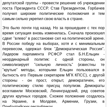
депутатской группы - провести решение об учреждении
поста Президента СССР. Став Президентом, Горбачев
получил широкие политические полномочия и тем
самым сильно укрепил свою власть в стране.
Это было почти год назад. Но за прошедшее с тех пор
время ситуация вновь изменилась. Сначала произошел
сдвиг "влево" в расстановке сил на политической арене.
В России победу на выборах, хотя и с минимальным
перевесом, одержал блок "Демократическая Россия".
Лидером парламента РСФСР стал Б.Н.Ельцин -
неординарный политик: с одной стороны, он
символизирует "сильную личность" (известны те
"крутые" методы, которыми Ельцин пользовался в
бытность его Первым секретарем МГК КПСС), с другой
стороны - он прост, открыт, демократичен, его
политическому стилю присущ популизм. Демократы
возглавили Московский, Ленинградский, ряд советов
других крупных городов. Схожее положение создалось
на Украине, в Молдове, Армении, Грузии, в
Прибалтийских республиках.