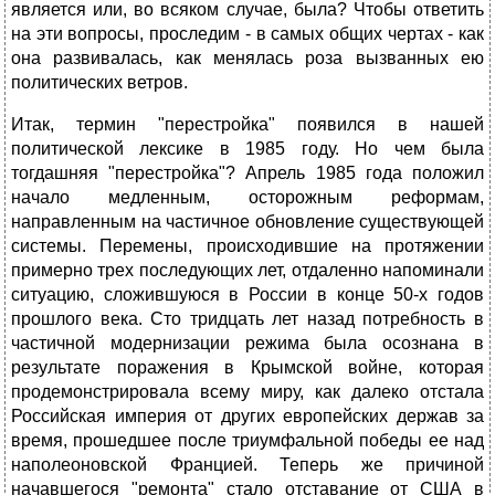
является или, во всяком случае, была? Чтобы ответить
на эти вопросы, проследим - в самых общих чертах - как
она развивалась, как менялась роза вызванных ею
политических ветров.
Итак, термин "перестройка" появился в нашей
политической лексике в 1985 году. Но чем была
тогдашняя "перестройка"? Апрель 1985 года положил
начало медленным, осторожным реформам,
направленным на частичное обновление существующей
системы. Перемены, происходившие на протяжении
примерно трех последующих лет, отдаленно напоминали
ситуацию, сложившуюся в России в конце 50-х годов
прошлого века. Сто тридцать лет назад потребность в
частичной модернизации режима была осознана в
результате поражения в Крымской войне, которая
продемонстрировала всему миру, как далеко отстала
Российская империя от других европейских держав за
время, прошедшее после триумфальной победы ее над
наполеоновской Францией. Теперь же причиной
начавшегося "ремонта" стало отставание от США в