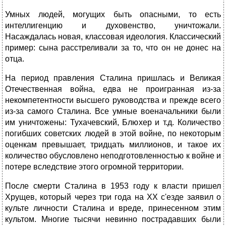
Умных людей, могущих быть опасными, то есть
интеллигенцию и духовенство, уничтожали.
Насаждалась новая, классовая идеология. Классический
пример: сына расстреливали за то, что он не донес на
отца.
На период правления Сталина пришлась и Великая
Отечественная война, едва не проигранная из-за
некомпетентности высшего руководства и прежде всего
из-за самого Сталина. Все умные военачальники были
им уничтожены: Тухачевский, Блюхер и т.д. Количество
погибших советских людей в этой войне, по некоторым
оценкам превышает, тридцать миллионов, и такое их
количество обусловлено неподготовленностью к войне и
потере вследствие этого огромной территории.
После смерти Сталина в 1953 году к власти пришел
Хрущев, который через три года на XX с'езде заявил о
культе личности Сталина и вреде, принесенном этим
культом. Многие тысячи невинно пострадавших были