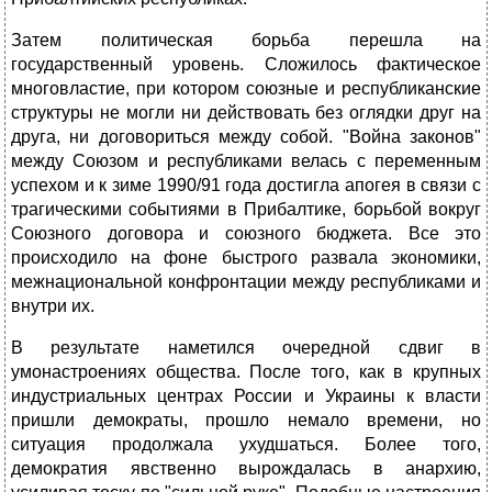
Затем политическая борьба перешла на
государственный уровень. Сложилось фактическое
многовластие, при котором союзные и республиканские
структуры не могли ни действовать без оглядки друг на
друга, ни договориться между собой. "Война законов"
между Союзом и республиками велась с переменным
успехом и к зиме 1990/91 года достигла апогея в связи с
трагическими событиями в Прибалтике, борьбой вокруг
Союзного договора и союзного бюджета. Все это
происходило на фоне быстрого развала экономики,
межнациональной конфронтации между республиками и
внутри их.
В результате наметился очередной сдвиг в
умонастроениях общества. После того, как в крупных
индустриальных центрах России и Украины к власти
пришли демократы, прошло немало времени, но
ситуация продолжала ухудшаться. Более того,
демократия явственно вырождалась в анархию,