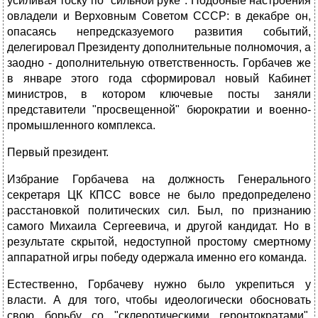
усиливая тоску по "сильной руке". Подобные настроения
овладели и Верховным Советом СССР: в декабре он,
опасаясь непредсказуемого развития событий,
делегировал Президенту дополнительные полномочия, а
заодно - дополнительную ответственность. Горбачев же
в январе этого года сформировал новый Кабинет
министров, в котором ключевые посты заняли
представители "просвещенной" бюрократии и военно-
промышленного комплекса.
Первый президент.
Избрание Горбачева на должность Генерального
секретаря ЦК КПСС вовсе не было предопределено
расстановкой политических сил. Был, по признанию
самого Михаила Сергеевича, и другой кандидат. Но в
результате скрытой, недоступной простому смертному
аппаратной игры победу одержала именно его команда.
Естественно, Горбачеву нужно было укрепиться у
власти. А для того, чтобы идеологически обосновать
свою борьбу со "склеротическими геронтократами",