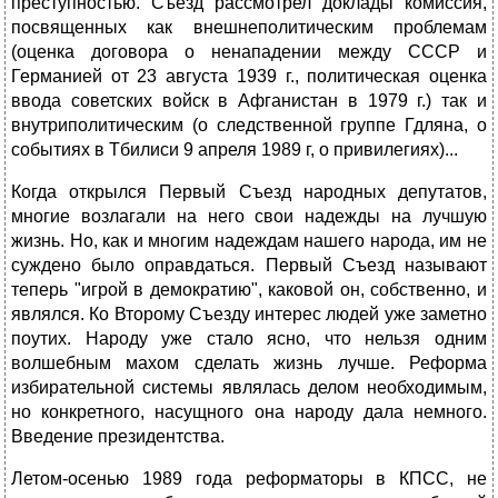
преступностью. Съезд рассмотрел доклады комиссия,
посвященных как внешнеполитическим проблемам
(оценка договора о ненападении между СССР и
Германией от 23 августа 1939 г., политическая оценка
ввода советских войск в Афганистан в 1979 г.) так и
внутриполитическим (о следственной группе Гдляна, о
событиях в Тбилиси 9 апреля 1989 г, о привилегиях)...
Когда открылся Первый Съезд народных депутатов,
многие возлагали на него свои надежды на лучшую
жизнь. Но, как и многим надеждам нашего народа, им не
суждено было оправдаться. Первый Съезд называют
теперь "игрой в демократию", каковой он, собственно, и
являлся. Ко Второму Съезду интерес людей уже заметно
поутих. Народу уже стало ясно, что нельзя одним
волшебным махом сделать жизнь лучше. Реформа
избирательной системы являлась делом необходимым,
но конкретного, насущного она народу дала немного.
Введение президентства.
Летом-осенью 1989 года реформаторы в КПСС, не