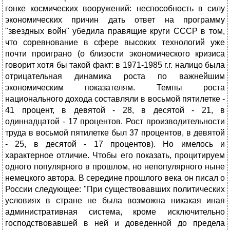
гонке космических вооружений: неспособность в силу
экономических причин дать ответ на программу
"звездных войн" убедила правящие круги СССР в том,
что соревнование в сфере высоких технологий уже
почти проиграно (о близости экономического кризиса
говорит хотя бы такой факт: в 1971-1985 г.г. налицо была
отрицательная динамика роста по важнейшим
экономическим показателям. Темпы роста
национального дохода составляли в восьмой пятилетке -
41 процент, в девятой - 28, в десятой - 21, в
одиннадцатой - 17 процентов. Рост производительности
труда в восьмой пятилетке был 37 процентов, в девятой
- 25, в десятой - 17 процентов). Но имелось и
характерное отличие. Чтобы его показать, процитируем
одного популярного в прошлом, но непопулярного ныне
немецкого автора. В середине прошлого века он писал о
России следующее: "При существовавших политических
условиях в стране не была возможна никакая иная
административная система, кроме исключительно
господствовавшей в ней и доведенной до предела