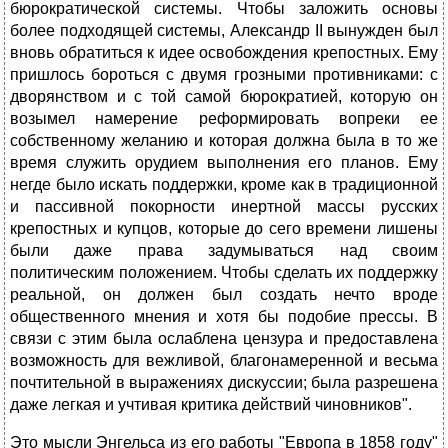
бюрократической системы. Чтобы заложить основы
более подходящей системы, Александр II вынужден был
вновь обратиться к идее освобождения крепостных. Ему
пришлось бороться с двумя грозными противниками: с
дворянством и с той самой бюрократией, которую он
возымел намерение реформировать вопреки ее
собственному желанию и которая должна была в то же
время служить орудием выполнения его планов. Ему
негде было искать поддержки, кроме как в традиционной
и пассивной покорности инертной массы русских
крепостных и купцов, которые до сего времени лишены
были даже права задумываться над своим
политическим положением. Чтобы сделать их поддержку
реальной, он должен был создать нечто вроде
общественного мнения и хотя бы подобие прессы. В
связи с этим была ослаблена цензура и предоставлена
возможность для вежливой, благонамеренной и весьма
почтительной в выражениях дискуссии; была разрешена
даже легкая и учтивая критика действий чиновников".
Это мысли Энгельса из его работы "Европа в 1858 году"