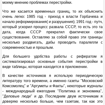
моему мнению проблемах перестройки.
Что же касается временных границ, то их объяснить
очень легко: 1985 год - приход к власти Горбачева и
начало реформирования( и разрушения); 1991 год - путч,
который ускорил процесс развала СССР, то есть это та
дата, когда СССР прекратил фактически свое
существование. Оставляю за собой право эти границы
несколько раздвигать, дабы проводить паралелли с
современностью и прошлым.
Для большего удобства работы с рефератом я
систематизировал основные события перестройки в
виде таблицы, которая находится в приложении.
В качестве источников я использую периодическую
литературу того времени, а именно газеты "Московский
Комсомолец" и "Аргуметы и Факты", некоторые журналы
- международный ежегодник "Политика и экономика",
"Деловые люди" и др. Последним двум источникам я
доверяю несколько больше, чем газетам, так как это