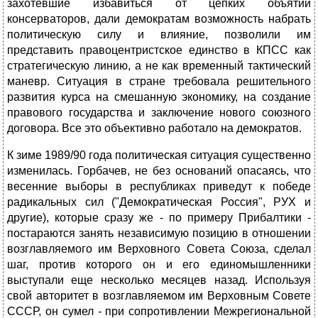
захотевшие избавиться от цепких объятий
консерваторов, дали демократам возможность набрать
политическую силу и влияние, позволили им
представить правоцентристское единство в КПСС как
стратегическую линию, а не как временный тактический
маневр. Ситуация в стране требовала решительного
развития курса на смешанную экономику, на создание
правового государства и заключение нового союзного
договора. Все это объективно работало на демократов.
К зиме 1989/90 года политическая ситуация существенно
изменилась. Горбачев, не без оснований опасаясь, что
весенние выборы в республиках приведут к победе
радикальных сил ("Демократическая Россия", РУХ и
другие), которые сразу же - по примеру Прибалтики -
постараются занять независимую позицию в отношении
возглавляемого им Верховного Совета Союза, сделал
шаг, против которого он и его единомышленники
выступали еще несколько месяцев назад. Используя
свой авторитет в возглавляемом им Верховным Совете
СССР, он сумел - при сопротивлении Межрегиональной