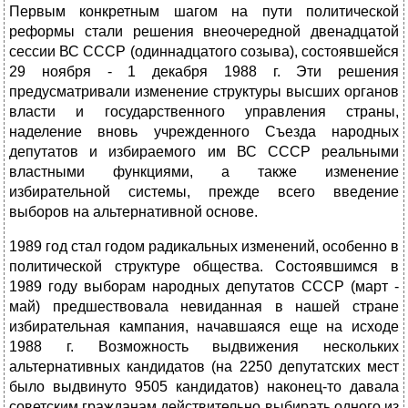
Первым конкретным шагом на пути политической
реформы стали решения внеочередной двенадцатой
сессии ВС СССР (одиннадцатого созыва), состоявшейся
29 ноября - 1 декабря 1988 г. Эти решения
предусматривали изменение структуры высших органов
власти и государственного управления страны,
наделение вновь учрежденного Съезда народных
депутатов и избираемого им ВС СССР реальными
властными функциями, а также изменение
избирательной системы, прежде всего введение
выборов на альтернативной основе.
1989 год стал годом радикальных изменений, особенно в
политической структуре общества. Состоявшимся в
1989 году выборам народных депутатов СССР (март -
май) предшествовала невиданная в нашей стране
избирательная кампания, начавшаяся еще на исходе
1988 г. Возможность выдвижения нескольких
альтернативных кандидатов (на 2250 депутатских мест
было выдвинуто 9505 кандидатов) наконец-то давала
советским гражданам действительно выбирать одного из