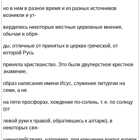
но в нем в разное время и из разных источников
возникли и ут-
вердились некоторые местные церковные мнения,
обычаи и обря-
ды, отличные от принятых в церкви греческой, от
которой Русь
приняла христианство. Это были двуперстное крестное
знамение,
образ написания имени Исус, служение литургии на
семи, а не
на пяти просфорах, хождение по-солонь, т. е. по солнцу
(от
левой руки к правой, обратившись к алтарю), в
некоторых свя-
щеннодействиях, например, при крещении вокруг купели