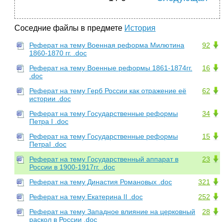
Соседние файлы в предмете
История
Реферат на тему Военная реформа Милютина
92
1860-1870 гг. .doc
Реферат на тему Военные реформы 1861-1874гг.
16
.doc
Реферат на тему Герб России как отражение её
62
истории .doc
Реферат на тему Государственные реформы
34
Петра I .doc
Реферат на тему Государственные реформы
15
ПетраI .doc
Реферат на тему Государственный аппарат в
23
России в 1900-1917гг. .doc
Реферат на тему Династия Романовых .doc
321
Реферат на тему Екатерина II .doc
252
Реферат на тему Западное влияние на церковный
28
раскол в России .doc