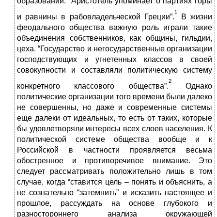
образований. “Аристотель упоминает о партиях горы
1
и равнины в рабовладельческой Греции”.
В жизни
феодального общества важную роль играли такие
объединения собственников, как общины, гильдии,
цеха. “Государство и негосударственные организации
господствующих и угнетенных классов в своей
совокупности и составляли политическую систему
2
конкретного классового общества”.
Однако
политические организации того времени были далеко
не совершенны, но даже и современные системы
еще далеки от идеальных, то есть от таких, которые
бы удовлетворяли интересы всех слоев населения. К
политической системе общества вообще и к
Российской в частности проявляется весьма
обостренное и противоречивое внимание. Это
следует рассматривать положительно лишь в том
случае, когда “ставится цель – понять и объяснить, а
не сознательно “затемнить” и исказить настоящее и
прошлое, рассуждать на основе глубокого и
разностороннего анализа окружающей