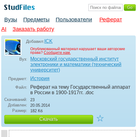
Вузы
Предметы
Пользователи
Реферат
AI
Заказать работу
ICK
Добавил:
Опубликованный материал нарушает ваши авторские
права?
Сообщите нам.
Московский государственный институт
Вуз:
электроники и математики (технический
университет)
История
Предмет:
Реферат на тему Государственный аппарат
Файл:
в России в 1900-1917гг.
.doc
Скачиваний:
23
Добавлен:
20.05.2014
Размер:
182 Кб
☆
Скачать