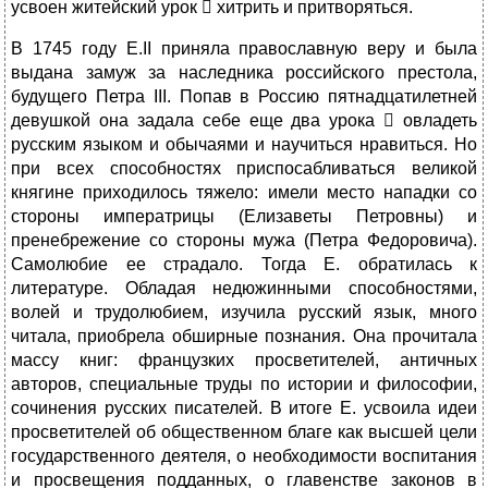
усвоен житейский урок  хитрить и притворяться.
В 1745 году Е.II приняла православную веру и была
выдана замуж за наследника российского престола,
будущего Петра III. Попав в Россию пятнадцатилетней
девушкой она задала себе еще два урока  овладеть
русским языком и обычаями и научиться нравиться. Но
при всех способностях приспосабливаться великой
княгине приходилось тяжело: имели место нападки со
стороны императрицы (Елизаветы Петровны) и
пренебрежение со стороны мужа (Петра Федоровича).
Самолюбие ее страдало. Тогда Е. обратилась к
литературе. Обладая недюжинными способностями,
волей и трудолюбием, изучила русский язык, много
читала, приобрела обширные познания. Она прочитала
массу книг: французких просветителей, античных
авторов, специальные труды по истории и философии,
сочинения русских писателей. В итоге Е. усвоила идеи
просветителей об общественном благе как высшей цели
государственного деятеля, о необходимости воспитания
и просвещения подданных, о главенстве законов в