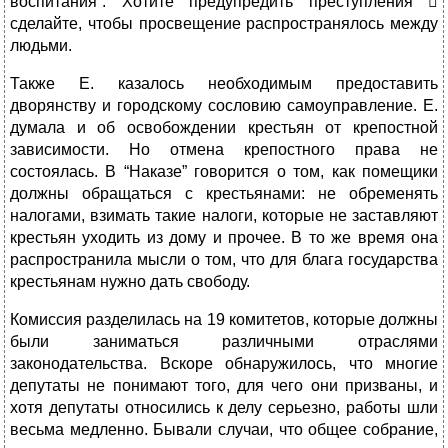
воспитания”. Хотите предупредить преступления 
сделайте, чтобы просвещение распространялось между
людьми.
Также Е. казалось необходимым предоставить
дворянству и городскому сословию самоуправление. Е.
думала и об освобождении крестьян от крепостной
зависимости. Но отмена крепостного права не
состоялась. В “Наказе” говорится о том, как помещики
должны обращаться с крестьянами: не обременять
налогами, взимать такие налоги, которые не заставляют
крестьян уходить из дому и прочее. В то же время она
распространила мысли о том, что для блага государства
крестьянам нужно дать свободу.
Комиссия разделилась на 19 комитетов, которые должны
были заниматься различными отраслями
законодательства. Вскоре обнаружилось, что многие
депутаты не понимают того, для чего они призваны, и
хотя депутаты относились к делу серьезно, работы шли
весьма медленно. Бывали случаи, что общее собрание,