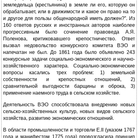
земледельца (крестьянина) в земле ли его, которую он
обрабатывает, или в движимости и какое он право на то
и другое для пользы общенародной иметь должен?”. Из
160 ответов русских и иностранных авторов наиболее
прогрессивным было сочинение правоведа А.Я.
Поленова, критиковавшего крепостничество. Ответ
вызвал недовольство конкурсного комитета ВЭО и
напечатан не был. До 1861 года было объявлено 243
конкурсные задачи социально-экономического и научно-
хозяйственного характера. Социально-экономические
вопросы касались трех проблем: 1) земельной
собственности и крепостных отношений, 2)
сравнительной выгодности барщины и оброка, 3)
применение наемного труда в сельском хозяйстве.
Деятельность ВЭО способствовала внедрению новых
сельско-хозяйственных культур, новых видов сельского
хозяйства, развитию экономических отношений.
В области промышленности и торговли Е.II (указом 1767
года и манифестом 1775 года) провозгласила принцип