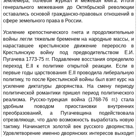
землемера, полевой журнал и межевая книга. Итоги
генерального межевания до Октябрьской революции
оставались основой гражданско-правовых отношений в
сфере земельного права в России.
Усиление крепостнического гнета и продолжительные
войны легли тяжелым бременем на народные массы, и
нараставшее крестьянское движение переросло в
Крестьянскую войну под предводительством Е.И.
Пугачева 1773-75 гг. Подавление восстания определило
переход Е.II к политике открытой реакции. Если в
первые годы царствования Е.II проводила либеральную
политику, то после Крестьянской войны был взят курс на
усиление диктатуры дворянства. На смену периоду
политической романтики пришел период политического
реализма. Русско-турецкая война (1768-76 гг.) стала
удобным поводом приостановки внутренних
преобразований, а Пугачевщина подействовала
отрезвляюще, что дало возможность выработать новую
тактику. Начинается золотой век русского дворянства.
Удовлетворение именно дворянских интересов выходит