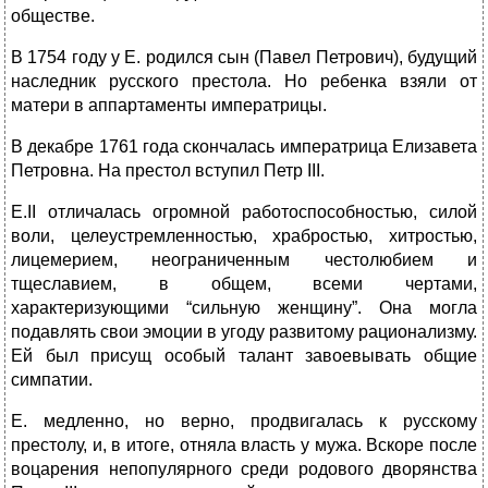
обществе.
В 1754 году у Е. родился сын (Павел Петрович), будущий
наследник русского престола. Но ребенка взяли от
матери в аппартаменты императрицы.
В декабре 1761 года скончалась императрица Елизавета
Петровна. На престол вступил Петр III.
Е.II отличалась огромной работоспособностью, силой
воли, целеустремленностью, храбростью, хитростью,
лицемерием, неограниченным честолюбием и
тщеславием, в общем, всеми чертами,
характеризующими “сильную женщину”. Она могла
подавлять свои эмоции в угоду развитому рационализму.
Ей был присущ особый талант завоевывать общие
симпатии.
Е. медленно, но верно, продвигалась к русскому
престолу, и, в итоге, отняла власть у мужа. Вскоре после
воцарения непопулярного среди родового дворянства