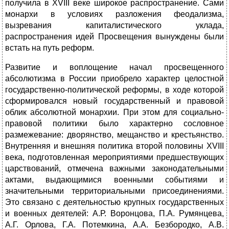
получила в XVIII веке широкое распространение. Сами
монархи в условиях разложения феодализма,
вызревания капиталистического уклада,
распространения идей Просвещения вынуждены были
встать на путь реформ.
Развитие и воплощение начал просвещенного
абсолютизма в России приобрело характер целостной
государственно-политической реформы, в ходе которой
сформировался новый государственный и правовой
облик абсолютной монархии. При этом для социально-
правовой политики было характерно сословное
размежевание: дворянство, мещанство и крестьянство.
Внутренняя и внешняя политика второй половины XVIII
века, подготовленная мероприятиями предшествующих
царствований, отмечена важными законодательными
актами, выдающимися военными событиями и
значительными территориальными присоединениями.
Это связано с деятельностью крупных государственных
и военных деятелей: А.Р. Воронцова, П.А. Румянцева,
А.Г. Орлова, Г.А. Потемкина, А.А. Безбородко, А.В.