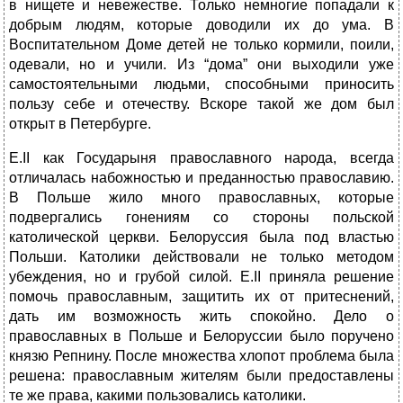
в нищете и невежестве. Только немногие попадали к
добрым людям, которые доводили их до ума. В
Воспитательном Доме детей не только кормили, поили,
одевали, но и учили. Из “дома” они выходили уже
самостоятельными людьми, способными приносить
пользу себе и отечеству. Вскоре такой же дом был
открыт в Петербурге.
Е.II как Государыня православного народа, всегда
отличалась набожностью и преданностью православию.
В Польше жило много православных, которые
подвергались гонениям со стороны польской
католической церкви. Белоруссия была под властью
Польши. Католики действовали не только методом
убеждения, но и грубой силой. Е.II приняла решение
помочь православным, защитить их от притеснений,
дать им возможность жить спокойно. Дело о
православных в Польше и Белоруссии было поручено
князю Репнину. После множества хлопот проблема была
решена: православным жителям были предоставлены
те же права, какими пользовались католики.