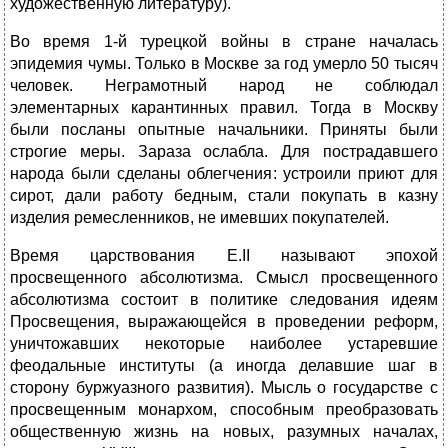
художественную литературу).
Во время 1-й турецкой войны в стране началась
эпидемия чумы. Только в Москве за год умерло 50 тысяч
человек. Неграмотный народ не соблюдал
элементарных карантинных правил. Тогда в Москву
были посланы опытные начальники. Приняты были
строгие меры. Зараза ослабла. Для пострадавшего
народа были сделаны облегчения: устроили приют для
сирот, дали работу бедным, стали покупать в казну
изделия ремесленников, не имевших покупателей.
Время царствования Е.II называют эпохой
просвещенного абсолютизма. Смысл просвещенного
абсолютизма состоит в политике следования идеям
Просвещения, выражающейся в проведении реформ,
уничтожавших некоторые наиболее устаревшие
феодальные институты (а иногда делавшие шаг в
сторону буржуазного развития). Мысль о государстве с
просвещенным монархом, способным преобразовать
общественную жизнь на новых, разумных началах,