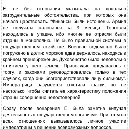
Е. не без основания указывала на довольно
затруднительные обстоятельства, при которых она
начала царствовать. “Финансы были истощены. Армия
не получала жалованья за 3 месяца. Торговля
находилась в упадке, ибо многие ее отрасли были
отданы в монополию. Не было правильной системы в
государственном хозяйстве. Военное ведомство было
погружено в долги; морское едва держалось, находясь в
крайнем пренебрежении. Духовенство было недовольно
отнятием у него земель. Правосудие продавалось с
торгу, и законами руководствовались только в тех
случаях, когда они благоприятствовали лицу сильному”.
Императрица разумеется сгустила краски, но не
настолько, чтобы считать ее характеристику положения
страны совершенно недостоверной.
Сразу после воцарения Е. была заметна кипучая
деятельность в государственном организме. При этом во
всех отношениях выказывалось личное участие
императрицы в решении всевозможных вопросов.