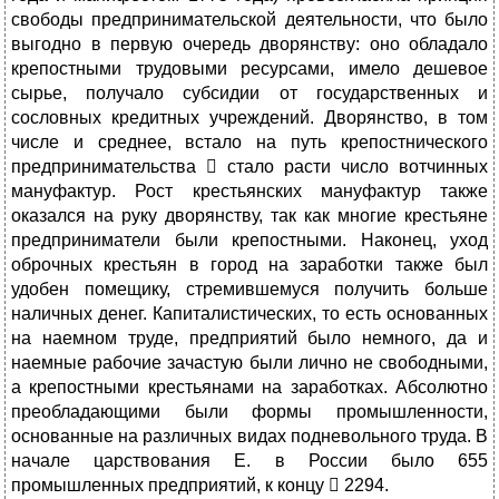
свободы предпринимательской деятельности, что было
выгодно в первую очередь дворянству: оно обладало
крепостными трудовыми ресурсами, имело дешевое
сырье, получало субсидии от государственных и
сословных кредитных учреждений. Дворянство, в том
числе и среднее, встало на путь крепостнического
предпринимательства  стало расти число вотчинных
мануфактур. Рост крестьянских мануфактур также
оказался на руку дворянству, так как многие крестьяне
предприниматели были крепостными. Наконец, уход
оброчных крестьян в город на заработки также был
удобен помещику, стремившемуся получить больше
наличных денег. Капиталистических, то есть основанных
на наемном труде, предприятий было немного, да и
наемные рабочие зачастую были лично не свободными,
а крепостными крестьянами на заработках. Абсолютно
преобладающими были формы промышленности,
основанные на различных видах подневольного труда. В
начале царствования Е. в России было 655
промышленных предприятий, к концу  2294.