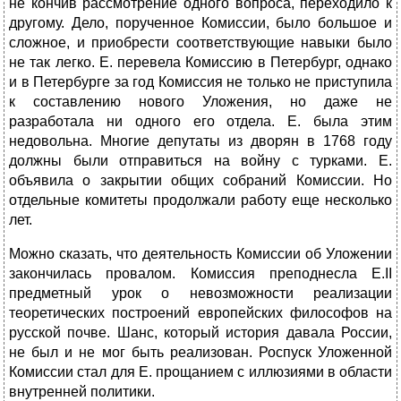
не кончив рассмотрение одного вопроса, переходило к
другому. Дело, порученное Комиссии, было большое и
сложное, и приобрести соответствующие навыки было
не так легко. Е. перевела Комиссию в Петербург, однако
и в Петербурге за год Комиссия не только не приступила
к составлению нового Уложения, но даже не
разработала ни одного его отдела. Е. была этим
недовольна. Многие депутаты из дворян в 1768 году
должны были отправиться на войну с турками. Е.
объявила о закрытии общих собраний Комиссии. Но
отдельные комитеты продолжали работу еще несколько
лет.
Можно сказать, что деятельность Комиссии об Уложении
закончилась провалом. Комиссия преподнесла Е.II
предметный урок о невозможности реализации
теоретических построений европейских философов на
русской почве. Шанс, который история давала России,
не был и не мог быть реализован. Роспуск Уложенной
Комиссии стал для Е. прощанием с иллюзиями в области
внутренней политики.