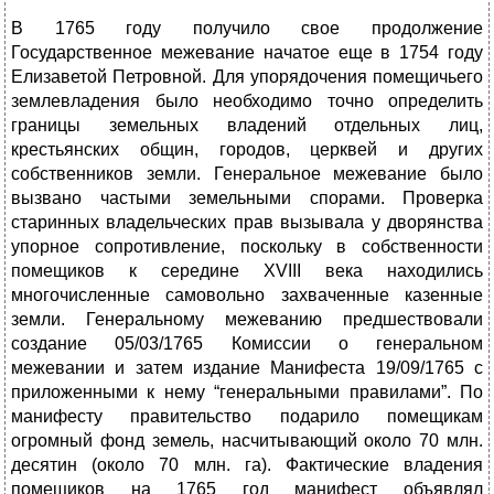
В 1765 году получило свое продолжение
Государственное межевание начатое еще в 1754 году
Елизаветой Петровной. Для упорядочения помещичьего
землевладения было необходимо точно определить
границы земельных владений отдельных лиц,
крестьянских общин, городов, церквей и других
собственников земли. Генеральное межевание было
вызвано частыми земельными спорами. Проверка
старинных владельческих прав вызывала у дворянства
упорное сопротивление, поскольку в собственности
помещиков к середине XVIII века находились
многочисленные самовольно захваченные казенные
земли. Генеральному межеванию предшествовали
создание 05/03/1765 Комиссии о генеральном
межевании и затем издание Манифеста 19/09/1765 с
приложенными к нему “генеральными правилами”. По
манифесту правительство подарило помещикам
огромный фонд земель, насчитывающий около 70 млн.
десятин (около 70 млн. га). Фактические владения
помещиков на 1765 год манифест объявлял