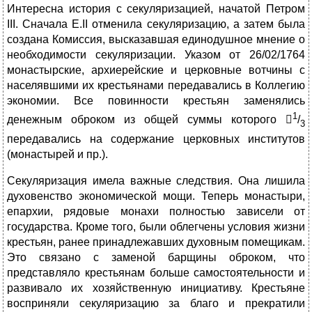
Интересна история с секуляризацией, начатой Петром
III. Сначала Е.II отменила секуляризацию, а затем была
создана Комиссия, высказавшая единодушное мнение о
необходимости секуляризации. Указом от 26/02/1764
монастырские, архиерейские и церковные вотчины с
населявшими их крестьянами передавались в Коллегию
экономии. Все повинности крестьян заменялись
1
денежным оброком из общей суммы которого 
/
3
передавались на содержание церковных институтов
(монастырей и пр.).
Секуляризация имела важные следствия. Она лишила
духовенство экономической мощи. Теперь монастыри,
епархии, рядовые монахи полностью зависели от
государства. Кроме того, были облегчены условия жизни
крестьян, ранее принадлежавших духовным помещикам.
Это связано с заменой барщины оброком, что
представляло крестьянам больше самостоятельности и
развивало их хозяйственную инициативу. Крестьяне
восприняли секуляризацию за благо и прекратили