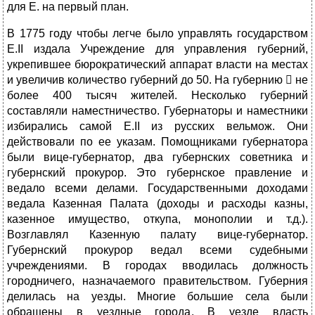
для Е. на первый план.
В 1775 году чтобы легче было управлять государством
Е.II издала Учреждение для управления губерний,
укрепившее бюрократический аппарат власти на местах
и увеличив количество губерний до 50. На губернию  не
более 400 тысяч жителей. Несколько губерний
составляли наместничество. Губернаторы и наместники
избирались самой Е.II из русских вельмож. Они
действовали по ее указам. Помощниками губернатора
были вице-губернатор, два губернских советника и
губернский прокурор. Это губернское правление и
ведало всеми делами. Государственными доходами
ведала Казенная Палата (доходы и расходы казны,
казенное имущество, откупа, монополии и т.д.).
Возглавлял Казенную палату вице-губернатор.
Губернский прокурор ведал всеми судебными
учреждениями. В городах вводилась должность
городничего, назначаемого правительством. Губерния
делилась на уезды. Многие большие села были
обращены в уездные города. В уезде власть