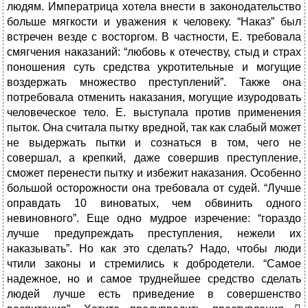
людям. Императрица хотела внести в законодательство
больше мягкости и уважения к человеку. “Наказ” был
встречен везде с восторгом. В частности, Е. требовала
смягчения наказаний: “любовь к отечеству, стыд и страх
поношения суть средства укротительные и могущие
воздержать множество преступлений”. Также она
потребовала отменить наказания, могущие изуродовать
человеческое тело. Е. выступала против применения
пыток. Она считала пытку вредной, так как слабый может
не выдержать пытки и сознаться в том, чего не
совершал, а крепкий, даже совершив преступление,
сможет перенести пытку и избежит наказания. Особенно
большой осторожности она требовала от судей. “Лучше
оправдать 10 виноватых, чем обвинить одного
невиновного”. Еще одно мудрое изречение: “гораздо
лучше предупреждать преступления, нежели их
наказывать”. Но как это сделать? Надо, чтобы люди
чтили законы и стремились к добродетели. “Самое
надежное, но и самое труднейшее средство сделать
людей лучше есть приведение в совершенство