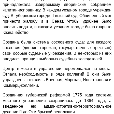
принадлежала избираемому дворянским собранием
капитан-исправнику. В каждом уездном городе учрежден
суд. В губернском городе  высший суд. Обвиненный мог
принести жалобу и в Сенат. Чтобы удобнее было
вносить подати, в каждом уездном городе было открыто
Казначейство.
Создана была система сословного суда: для каждого
сословия (дворян, горожан, государственных крестьян)
свои особые судебные учреждения. В некоторых из них
вводился принцип выборных судебных заседателей.
Центр тяжести в управлении перемещался на места.
Отпала необходимость в ряде коллегий  они были
упразднены; остались Военная, Морская, Иностранная и
Коммерц-коллегии.
Созданная губернской реформой 1775 года система
местного управления сохранилась до 1864 года, а
введенное ею административно-территориальное
деление  до Октябрьской революции.