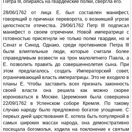
Петра III, опираясь на гвардейские полки, свергла его.
28/06/1762 от лица Е. был составлен манифест,
говорящий о причинах переворота, о возникшей угрозе
целостности отечества. 29/06/1762 Петр III подписал
манифест о своем отречении. Новой императрице с
готовностью присягнули не только полки гвардии, но и
Сенат и Синод. Однако, среди противников Петра III
были влиятельные люди, которые считали более
справедливым возвести на трон малолетнего Павла, а
Е. позволить править до совершеннолетия сына. При
этом предлагалось создать Императорский совет,
ограничивающий власть императрицы. Это не входило в
планы Е. Чтобы заставить всех признать законность
своей власти она решила как можно скорее
короноваться в Москве. Церемония была совершена
22/09/1762 в Успенском соборе Кремля. По такому
случаю народу было предложено богатое угощение. С
первых дней царствования Е. хотела быть популярной в
самых широких массах народа, она демонстративно
посещала богомолья, ходила на поклонение к святым