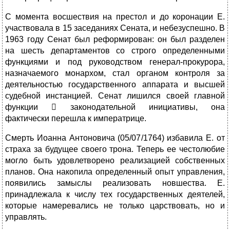
С момента восшествия на престол и до коронации Е.
участвовала в 15 заседаниях Сената, и небезуспешно. В
1963 году Сенат был реформирован: он был разделен
на шесть департаментов со строго определенными
функциями и под руководством генерал-прокурора,
назначаемого монархом, стал органом контроля за
деятельностью государственного аппарата и высшей
судебной инстанцией. Сенат лишился своей главной
функции  законодательной инициативы, она
фактически перешла к императрице.
Смерть Иоанна Антоновича (05/07/1764) избавила Е. от
страха за будущее своего трона. Теперь ее честолюбие
могло быть удовлетворено реализацией собственных
планов. Она накопила определенный опыт управления,
появились замыслы реализовать новшества. Е.
принадлежала к числу тех государственных деятелей,
которые намеревались не только царствовать, но и
управлять.