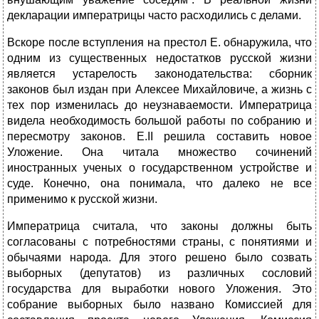
декларации императрицы часто расходились с делами.
Вскоре после вступления на престол Е. обнаружила, что
одним из существенных недостатков русской жизни
является устарелость законодательства: сборник
законов был издан при Алексее Михайловиче, а жизнь с
тех пор изменилась до неузнаваемости. Императрица
видела необходимость большой работы по собранию и
пересмотру законов. Е.II решила составить новое
Уложение. Она читала множество сочинений
иностранных ученых о государственном устройстве и
суде. Конечно, она понимала, что далеко не все
применимо к русской жизни.
Императрица считала, что законы должны быть
согласованы с потребностями страны, с понятиями и
обычаями народа. Для этого решено было созвать
выборных (депутатов) из различных сословий
государства для выработки нового Уложения. Это
собрание выборных было названо Комиссией для