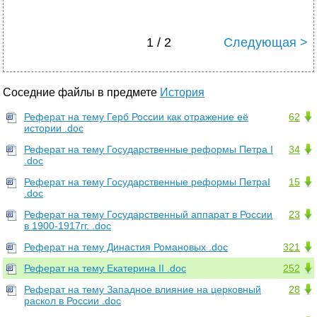
1 / 2
Следующая >
Соседние файлы в предмете
История
Реферат на тему Герб России как отражение её
62
истории .doc
Реферат на тему Государственные реформы Петра I
34
.doc
Реферат на тему Государственные реформы ПетраI
15
.doc
Реферат на тему Государственный аппарат в России
23
в 1900-1917гг. .doc
Реферат на тему Династия Романовых .doc
321
Реферат на тему Екатерина II .doc
252
Реферат на тему Западное влияние на церковный
28
раскол в России .doc