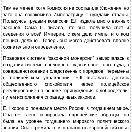
Тем не менее, хотя Комиссия не составила Уложения, но
зато она ознакомила Императрицу с нуждами страны.
Пользуясь трудами комиссии Е.II издала много важных
законов. Сама Е. писала, что она “получила свет и
сведения о всей Империи, с кем дело иметь, и о ком
пещись должно”. Теперь она могла действовать вполне
сознательно и определенно.
Правовая система “законной монархии” заключалась в
создании системы сословных судов и совестного суда, в
совершенствовании следственных порядков, перемены
в полицейском управлении. Е.II пыталась достичь
общественного спокойствия через полицейское
регулирование на основе “принуждения к добродетели”
путем исполнения справедливых законов.
Е.II хорошо понимала место России в тогдашнем мире.
Она не слепо копировала европейские образцы, но
была на уровне тогдашнего мирового политического
знания. Она стремилась использовать европейский опыт