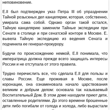
неповиновение.
Е.II был подтвержден указ Петра III об упразднении
Тайной розыскных дел канцелярии, которая, собственно,
умирала сама собой. Однако орган такой остался,
Тайную канцелярию заменили Тайные экспедиции при
Сенате в столице и при сенатской конторе в Москве. Е.
вывела Тайную экспедицию из ведения Сената и
подчинила ее генерал-прокурору.
Будучи по происхождению немкой, Е.II понимала, что
императрица должна прежде всего защищать интересы
России и не отступала от этого правила.
Трудно перечислить все, что сделала Е.II для пользы и
славы России. Еще проживая в Москве, после
коронации, она ознаменовала начало царствования
великим и добрым делом: основала так называемый
Воспитательный Дом. В этом доме находили приют дети,
оставленные родителями. До этого времени брошенные
дети либо погибали от голода и холода, либо вырастали