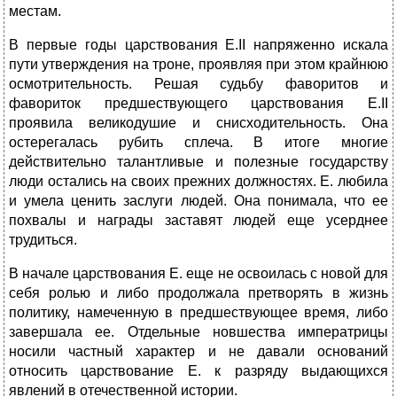
местам.
В первые годы царствования Е.II напряженно искала
пути утверждения на троне, проявляя при этом крайнюю
осмотрительность. Решая судьбу фаворитов и
фавориток предшествующего царствования Е.II
проявила великодушие и снисходительность. Она
остерегалась рубить сплеча. В итоге многие
действительно талантливые и полезные государству
люди остались на своих прежних должностях. Е. любила
и умела ценить заслуги людей. Она понимала, что ее
похвалы и награды заставят людей еще усерднее
трудиться.
В начале царствования Е. еще не освоилась с новой для
себя ролью и либо продолжала претворять в жизнь
политику, намеченную в предшествующее время, либо
завершала ее. Отдельные новшества императрицы
носили частный характер и не давали оснований
относить царствование Е. к разряду выдающихся
явлений в отечественной истории.