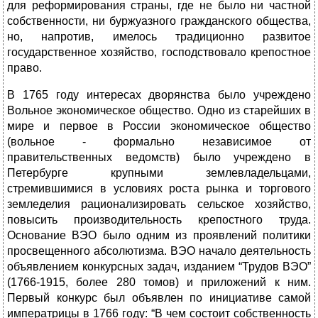
для реформирования страны, где не было ни частной
собственности, ни буржуазного гражданского общества,
но, напротив, имелось традиционно развитое
государственное хозяйство, господствовало крепостное
право.
В 1765 году интересах дворянства было учреждено
Вольное экономическое общество. Одно из старейших в
мире и первое в России экономическое общество
(вольное - формально независимое от
правительственных ведомств) было учреждено в
Петербурге крупными землевладельцами,
стремившимися в условиях роста рынка и торгового
земледелия рационализировать сельское хозяйство,
повысить производительность крепостного труда.
Основание ВЭО было одним из проявлений политики
просвещенного абсолютизма. ВЭО начало деятельность
объявлением конкурсных задач, изданием “Трудов ВЭО”
(1766-1915, более 280 томов) и приложений к ним.
Первый конкурс был объявлен по инициативе самой
императрицы в 1766 году: “В чем состоит собственность