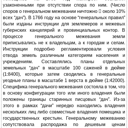
узаконенными при отсутствии спора по ним. (Число
споров о генеральном межевании ничтожно  около 10%
всех “дач”). В 1766 году на основе “генеральных правил”
были изданы инструкции для землемеров и межевых
губернских канцелярий и провинциальных контор. В
процессе генерального межевания земли
приписывались не к владельцам, а к городам и селам.
Инструкции подробно регламентировали условия
отвода земель различным категориям населения и
учреждениям. Составлялись планы отдельных
земельных “дач” в масштабе 100 саженей в дюйме
(1:8400), которые затем сводились в генеральные
уездные планы в масштабе 1 верста в дюйме (1:42000).
Специфика генерального межевания состояла в том, что
в основу конфигурации того или иного владения были
положены границы старинных писцовых “дач”. Из-за
этого в рамках “дачи” нередко находились владения
нескольких лиц либо совместные владения помещика и
государственных крестьян. Генеральному межеванию
сопутствовала распродажа по дешевым ценам