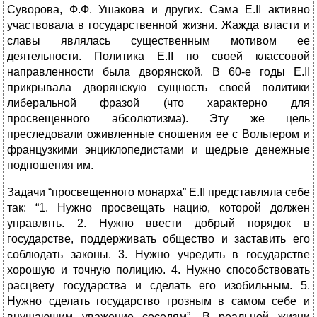
Суворова, Ф.Ф. Ушакова и других. Сама Е.II активно
участвовала в государственной жизни. Жажда власти и
славы являлась существенным мотивом ее
деятельности. Политика Е.II по своей классовой
направленности была дворянской. В 60-е годы Е.II
прикрывала дворянскую сущность своей политики
либеральной фразой (что характерно для
просвещенного абсолютизма). Эту же цель
преследовали оживленные сношения ее с Вольтером и
французкими энциклопедистами и щедрые денежные
подношения им.
Задачи “просвещенного монарха” Е.II представляла себе
так: “1. Нужно просвещать нацию, которой должен
управлять. 2. Нужно ввести добрый порядок в
государстве, поддерживать общество и заставить его
соблюдать законы. 3. Нужно учредить в государстве
хорошую и точную полицию. 4. Нужно способствовать
расцвету государства и сделать его изобильным. 5.
Нужно сделать государство грозным в самом себе и
внушающим уважение соседям”. В реальной жизни