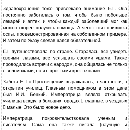
Здравохранение тоже привлекало внимание Е.II. Она
постоянно заботилась о том, чтобы было побольше
лекарей и аптек, и чтобы каждый заболевший мог как
можно скорее получить помощь. А чего стоит прививка
оспы, продемонстрированная на собственном примере.
И затем по Указу сделавшаяся обязательной.
Е.II путешествовала по стране. Старалась все увидеть
своими глазами, все услышать своими ушами. Также
проводились встречи с народом, она общалась не только
с вельможами, но и с простыми крестьянами.
Забота Е.II о Просвещении выражалась, в частности, в
открытии училищ. Главным помощником в этом деле
был И.И. Бецкий. Императрица велела открывать
училища всюду: в больших городах  главные, в уездных
 малые. Это было новое дело.
Императрица покровительствовала ученым и
писателям. Сама она также писала (научную и