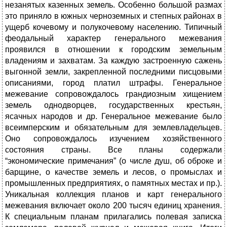
незанятых казенных земель. Особенно большой размах
это приняло в южных черноземных и степных районах в
ущерб кочевому и полукочевому населению. Типичный
феодальный характер генерального межевания
проявился в отношении к городским земельным
владениям и захватам. За каждую застроенную сажень
выгонной земли, закрепленной последними писцовыми
описаниями, город платил штрафы. Генеральное
межевание сопровождалось грандиозным хищением
земель однодворцев, государственных крестьян,
ясачных народов и др. Генеральное межевание было
всеимперским и обязательным для землевладельцев.
Оно сопровождалось изучением хозяйственного
состояния страны. Все планы содержали
“экономические примечания” (о числе душ, об оброке и
барщине, о качестве земель и лесов, о промыслах и
промышленных предприятиях, о памятных местах и пр.).
Уникальная коллекция планов и карт генерального
межевания включает около 200 тысяч единиц хранения.
К специальным планам прилагались полевая записка