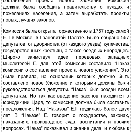
составления проекта нового Уложения. Комиссия
должна была сообщить правительству о нуждах и
пожеланиях населения, а затем выработать проекты
новых, лучших законов.
Комиссия была открыта торжественно в 1767 году самой
Е.II в Москве, в Грановитой Палате. Было собрано 567
депутатов: от дворянства (от каждого уезда), купечества,
государственных крестьян, а также оседлых инородцев.
Широко заимствуя идеи передовых западных
мыслителей Е. для этой Комиссии составила “Наказ
комиссии о составлении проекта нового уложения”. Это
были правила, на основании которых должно быть
составлено новое Уложение и которыми должны были
руководствоваться депутаты. “Наказ” был роздан всем
депутатам. Но так как введение законов находится в
юрисдикции Царя, то комиссия должна была составить
предложения. Над “Наказом” Е.II трудилась более двух
лет. В “Наказе” Е. говорит о государстве, законах,
наказаниях, производстве суда, воспитании и прочих
вопросах. “Наказ” показывал и знание дела, и любовь к