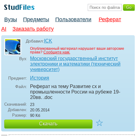
Вузы
Предметы
Пользователи
Реферат
AI
Заказать работу
ICK
Добавил:
Опубликованный материал нарушает ваши авторские
права?
Сообщите нам.
Московский государственный институт
Вуз:
электроники и математики (технический
университет)
История
Предмет:
Реферат на тему Развитие сх и
Файл:
промышленности России на рубеже 19-
20вв.
.doc
Скачиваний:
23
Добавлен:
20.05.2014
Размер:
90 Кб
☆
Скачать