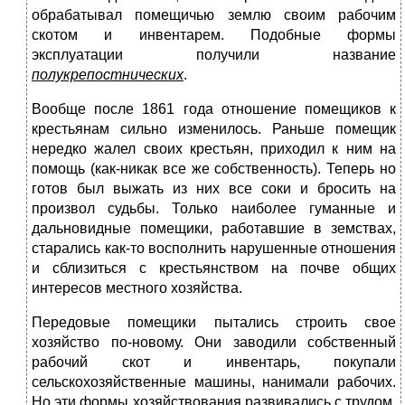
обрабатывал помещичью землю своим рабочим
скотом и инвентарем. Подобные формы
эксплуатации получили название
полукрепостнических
.
Вообще после 1861 года отношение помещиков к
крестьянам сильно изменилось. Раньше помещик
нередко жалел своих крестьян, приходил к ним на
помощь (как-никак все же собственность). Теперь но
готов был выжать из них все соки и бросить на
произвол судьбы. Только наиболее гуманные и
дальновидные помещики, работавшие в земствах,
старались как-то восполнить нарушенные отношения
и сблизиться с крестьянством на почве общих
интересов местного хозяйства.
Передовые помещики пытались строить свое
хозяйство по-новому. Они заводили собственный
рабочий скот и инвентарь, покупали
сельскохозяйственные машины, нанимали рабочих.
Но эти формы хозяйствования развивались с трудом.