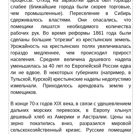
процессы. Отход на заработки здесь был гораздо
слабее (ближайшие города были скорее торговые,
чем промышленные). Переселение в Сибирь
сдерживалось властями. Они опасались, что
помещики лишатся необходимого количества
рабочих рук. Во время реформы 1861 года были
сделаны большие “отрезки” из крестьянских земель.
Урожайность на крестьянских полях увеличивалась
гораздо медленнее, чем происходил прирост
населения. Средняя величина душевого надела
уменьшилась за 40 лет по Европейской России едва
ли не вдвое. В некоторых губерниях (например, в
Тульской, Курской) крестьянские наделы недопустимо
измельчали. Приходилось арендовать землю у
помещиков.
В конце 70-х годов ХIХ века, в связи с удешевлением
дальних морских перевозок, в Европу хлынул
дешевый хлеб из Америки и Австралии. Цены на
зерно покатились вниз, разразился мировой
сельскохозяйственный кризис. Русские помещики