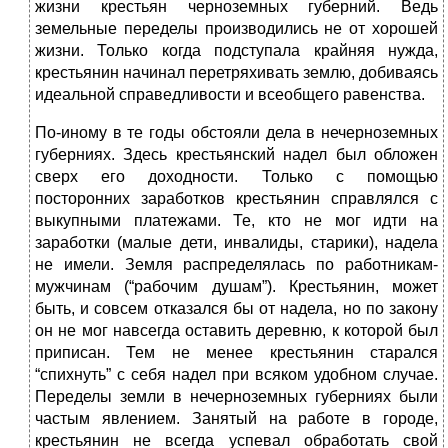
жизни крестьян черноземных губерний. Ведь
земельные переделы производились не от хорошей
жизни. Только когда подступала крайняя нужда,
крестьянин начинал перетряхивать землю, добиваясь
идеальной справедливости и всеобщего равенства.
По-иному в те годы обстояли дела в нечерноземных
губерниях. Здесь крестьянский надел был обложен
сверх его доходности. Только с помощью
посторонних заработков крестьянин справлялся с
выкупными платежами. Те, кто не мог идти на
заработки (малые дети, инвалиды, старики), надела
не имели. Земля распределялась по работникам-
мужчинам (“рабочим душам”). Крестьянин, может
быть, и совсем отказался бы от надела, но по закону
он не мог навсегда оставить деревню, к которой был
приписан. Тем не менее крестьянин старался
“спихнуть” с себя надел при всяком удобном случае.
Переделы земли в нечерноземных губерниях были
частым явлением. Занятый на работе в городе,
крестьянин не всегда успевал обработать свой