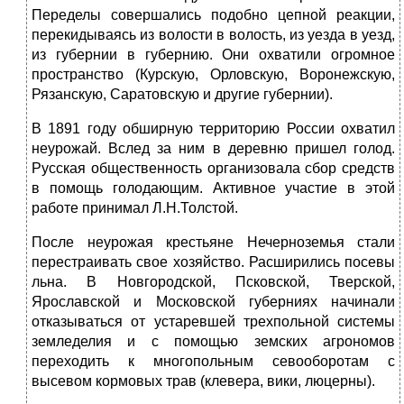
Переделы совершались подобно цепной реакции,
перекидываясь из волости в волость, из уезда в уезд,
из губернии в губернию. Они охватили огромное
пространство (Курскую, Орловскую, Воронежскую,
Рязанскую, Саратовскую и другие губернии).
В 1891 году обширную территорию России охватил
неурожай. Вслед за ним в деревню пришел голод.
Русская общественность организовала сбор средств
в помощь голодающим. Активное участие в этой
работе принимал Л.Н.Толстой.
После неурожая крестьяне Нечерноземья стали
перестраивать свое хозяйство. Расширились посевы
льна. В Новгородской, Псковской, Тверской,
Ярославской и Московской губерниях начинали
отказываться от устаревшей трехпольной системы
земледелия и с помощью земских агрономов
переходить к многопольным севооборотам с
высевом кормовых трав (клевера, вики, люцерны).