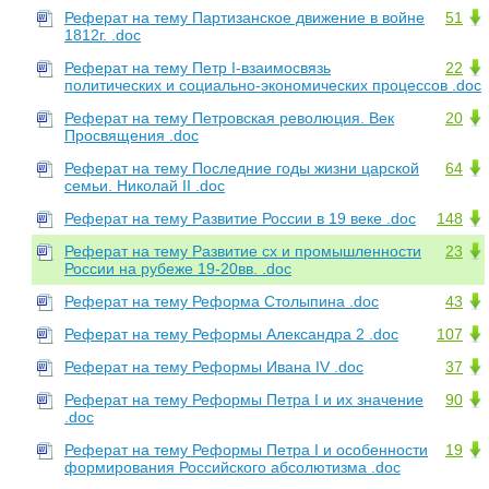
Реферат на тему Партизанское движение в войне
51
1812г. .doc
Реферат на тему Петр I-взаимосвязь
22
политических и социально-экономических процессов .doc
Реферат на тему Петровская революция. Век
20
Просвящения .doc
Реферат на тему Последние годы жизни царской
64
семьи. Николай II .doc
Реферат на тему Развитие России в 19 веке .doc
148
Реферат на тему Развитие сх и промышленности
23
России на рубеже 19-20вв. .doc
Реферат на тему Реформа Столыпина .doc
43
Реферат на тему Реформы Александра 2 .doc
107
Реферат на тему Реформы Ивана IV .doc
37
Реферат на тему Реформы Петра I и их значение
90
.doc
Реферат на тему Реформы Петра I и особенности
19
формирования Российского абсолютизма .doc