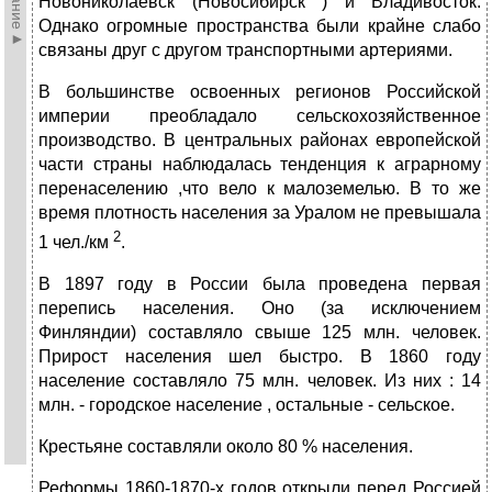
Новониколаевск (Новосибирск ) и Владивосток.
Однако огромные пространства были крайне слабо
связаны друг с другом транспортными артериями.
В большинстве освоенных регионов Российской
империи преобладало сельскохозяйственное
производство. В центральных районах европейской
части страны наблюдалась тенденция к аграрному
перенаселению ,что вело к малоземелью. В то же
время плотность населения за Уралом не превышала
2
1 чел./км
.
В 1897 году в России была проведена первая
перепись населения. Оно (за исключением
Финляндии) составляло свыше 125 млн. человек.
Прирост населения шел быстро. В 1860 году
население составляло 75 млн. человек. Из них : 14
млн. - городское население , остальные - сельское.
Крестьяне составляли около 80 % населения.
Реформы 1860-1870-х годов открыли перед Россией