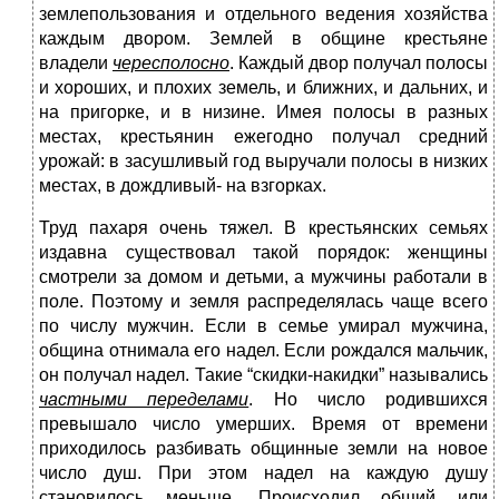
землепользования и отдельного ведения хозяйства
каждым двором. Землей в общине крестьяне
владели
чересполосно
. Каждый двор получал полосы
и хороших, и плохих земель, и ближних, и дальних, и
на пригорке, и в низине. Имея полосы в разных
местах, крестьянин ежегодно получал средний
урожай: в засушливый год выручали полосы в низких
местах, в дождливый- на взгорках.
Труд пахаря очень тяжел. В крестьянских семьях
издавна существовал такой порядок: женщины
смотрели за домом и детьми, а мужчины работали в
поле. Поэтому и земля распределялась чаще всего
по числу мужчин. Если в семье умирал мужчина,
община отнимала его надел. Если рождался мальчик,
он получал надел. Такие “скидки-накидки” назывались
частными переделами
. Но число родившихся
превышало число умерших. Время от времени
приходилось разбивать общинные земли на новое
число душ. При этом надел на каждую душу
становилось меньше. Происходил общий или