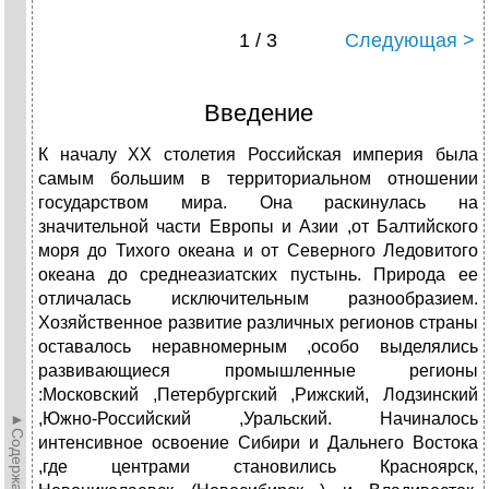
1 / 3
Следующая >
Введение
К началу ХХ столетия Российская империя была
самым большим в территориальном отношении
государством мира. Она раскинулась на
значительной части Европы и Азии ,от Балтийского
моря до Тихого океана и от Северного Ледовитого
океана до среднеазиатских пустынь. Природа ее
отличалась исключительным разнообразием.
Хозяйственное развитие различных регионов страны
оставалось неравномерным ,особо выделялись
развивающиеся промышленные регионы
:Московский ,Петербургский ,Рижский, Лодзинский
,Южно-Российский ,Уральский. Начиналось
►Содержание►
интенсивное освоение Сибири и Дальнего Востока
,где центрами становились Красноярск,