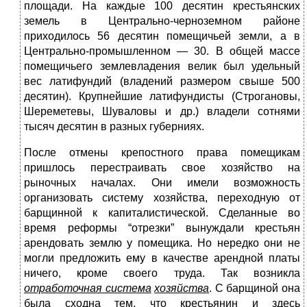
площади. На каждые 100 десятин крестьянских
земель в Центрально-черноземном районе
приходилось 56 десятин помещичьей земли, а в
Центрально-промышленном — 30. В общей массе
помещичьего землевладения велик был удельный
вес латифундий (владений размером свыше 500
десятин). Крупнейшие латифундисты (Строгановы,
Шереметевы, Шуваловы и др.) владели сотнями
тысяч десятин в разных губерниях.
После отмены крепостного права помещикам
пришлось перестраивать свое хозяйство на
рыночных началах. Они имели возможность
организовать систему хозяйства, переходную от
барщинной к капиталистической. Сделанные во
время реформы “отрезки” вынуждали крестьян
арендовать землю у помещика. Но нередко они не
могли предложить ему в качестве арендной платы
ничего, кроме своего труда. Так возникла
отработочная система
хозяйства
. С барщиной она
была сходна тем, что крестьянин и здесь