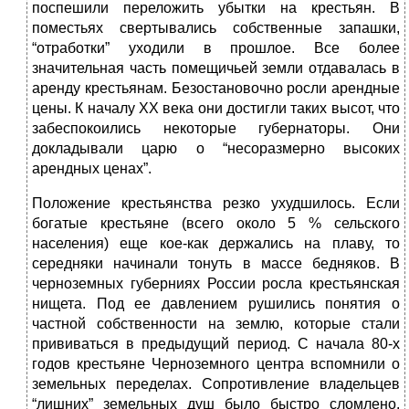
поспешили переложить убытки на крестьян. В
поместьях свертывались собственные запашки,
“отработки” уходили в прошлое. Все более
значительная часть помещичьей земли отдавалась в
аренду крестьянам. Безостановочно росли арендные
цены. К началу ХХ века они достигли таких высот, что
забеспокоились некоторые губернаторы. Они
докладывали царю о “несоразмерно высоких
арендных ценах”.
Положение крестьянства резко ухудшилось. Если
богатые крестьяне (всего около 5 % сельского
населения) еще кое-как держались на плаву, то
середняки начинали тонуть в массе бедняков. В
черноземных губерниях России росла крестьянская
нищета. Под ее давлением рушились понятия о
частной собственности на землю, которые стали
прививаться в предыдущий период. С начала 80-х
годов крестьяне Черноземного центра вспомнили о
земельных переделах. Сопротивление владельцев
“лишних” земельных душ было быстро сломлено.