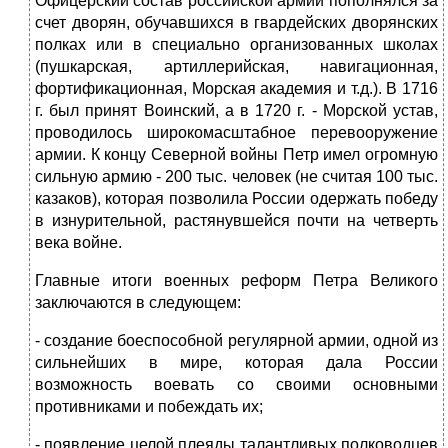
Офицерский состав российской армии пополнялся за
счет дворян, обучавшихся в гвардейских дворянских
полках или в специально организованных школах
(пушкарская, артиллерийская, навигационная,
фортификационная, Морская академия и т.д.). В 1716
г. был принят Воинский, а в 1720 г. - Морской устав,
проводилось широкомасштабное перевооружение
армии. К концу Северной войны Петр имел огромную
сильную армию - 200 тыс. человек (не считая 100 тыс.
казаков), которая позволила России одержать победу
в изнурительной, растянувшейся почти на четверть
века войне.
Главные итоги военных реформ Петра Великого
заключаются в следующем:
- создание боеспособной регулярной армии, одной из
сильнейших в мире, которая дала России
возможность воевать со своими основными
противниками и побеждать их;
- появление целой плеяды талантливых полководцев