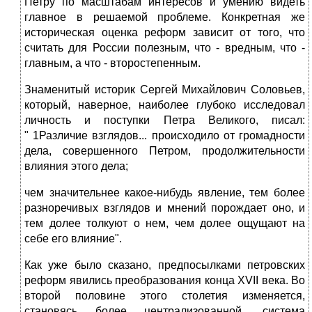
Петру по масштабам интересов и умению видеть
главное в решаемой проблеме. Конкретная же
историческая оценка реформ зависит от того, что
считать для России полезным, что - вредным, что -
главным, а что - второстепенным.
Знаменитый историк Сергей Михайлович Соловьев,
который, наверное, наиболее глубоко исследовал
личность и поступки Петра Великого, писал:
" 1Различие взглядов... происходило от громадности
дела, совершенного Петром, продолжительности
влияния этого дела;
чем значительнее какое-нибудь явление, тем более
разноречивых взглядов и мнений порождает оно, и
тем долее толкуют о нем, чем долее ощущают на
себе его влияние".
Как уже было сказано, предпосылками петровских
реформ явились преобразования конца XVII века. Во
второй половине этого столетия изменяется,
становясь более централизованной, система