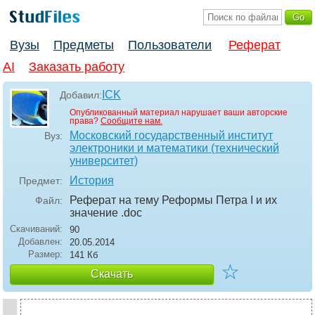
Вузы
Предметы
Пользователи
Реферат
AI
Заказать работу
ICK
Добавил:
Опубликованный материал нарушает ваши авторские
права?
Сообщите нам.
Московский государственный институт
Вуз:
электроники и математики (технический
университет)
История
Предмет:
Реферат на тему Реформы Петра I и их
Файл:
значение
.doc
Скачиваний:
90
Добавлен:
20.05.2014
Размер:
141 Кб
☆
Скачать