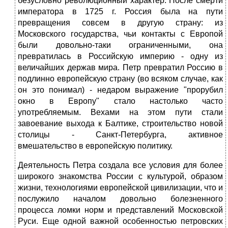
безусловно революционный характер. После смерти
императора в 1725 г. Россия была на пути
превращения совсем в другую страну: из
Московского государства, чьи контакты с Европой
были довольно-таки ограниченными, она
превратилась в Российскую империю - одну из
величайших держав мира. Петр превратил Россию в
подлинно европейскую страну (во всяком случае, как
он это понимал) - недаром выражение "прорубил
окно в Европу" стало настолько часто
употребляемым. Вехами на этом пути стали
завоевание выхода к Балтике, строительство новой
столицы - Санкт-Петербурга, активное
вмешательство в европейскую политику.
Деятельность Петра создала все условия для более
широкого знакомства России с культурой, образом
жизни, технологиями европейской цивилизации, что и
послужило началом довольно болезненного
процесса ломки норм и представлений Московской
Руси. Еще одной важной особенностью петровских