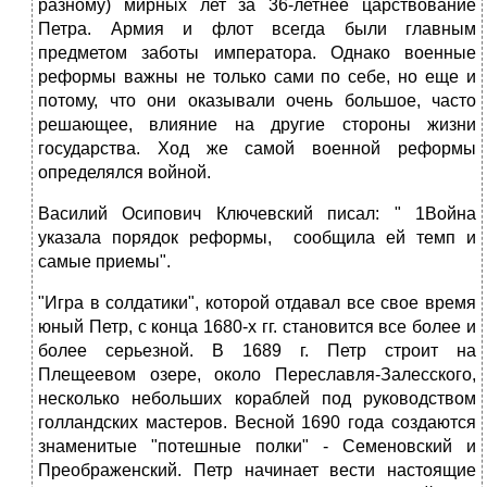
разному) мирных лет за 36-летнее царствование
Петра. Армия и флот всегда были главным
предметом заботы императора. Однако военные
реформы важны не только сами по себе, но еще и
потому, что они оказывали очень большое, часто
решающее, влияние на другие стороны жизни
государства. Ход же самой военной реформы
определялся войной.
Василий Осипович Ключевский писал: " 1Война
указала порядок реформы, сообщила ей темп и
самые приемы".
"Игра в солдатики", которой отдавал все свое время
юный Петр, с конца 1680-х гг. становится все более и
более серьезной. В 1689 г. Петр строит на
Плещеевом озере, около Переславля-Залесского,
несколько небольших кораблей под руководством
голландских мастеров. Весной 1690 года создаются
знаменитые "потешные полки" - Семеновский и
Преображенский. Петр начинает вести настоящие