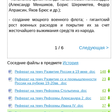
(Александр Меншиков, Борис Шереметев, Федор
Апраксин, Яков Брюс и др.);
- создание мощного военного флота; - гигантский
рост военных расходов и покрытие их за счет
жесточайшего выжимания средств из народа.
1 / 6
Следующая >
Соседние файлы в предмете
История
Реферат на тему Развитие России в 19 веке .doc
148
Реферат на тему Развитие сх и промышленности
23
России на рубеже 19-20вв. .doc
Реферат на тему Реформа Столыпина .doc
43
Реферат на тему Реформы Александра 2 .doc
107
Реферат на тему Реформы Ивана IV .doc
37