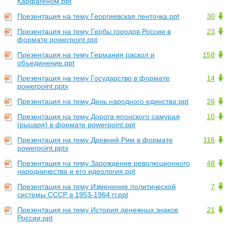
Карфагеном.ppt
Презентация на тему Георгиевская ленточка.ppt
30
Презентация на тему Гербы городов России в
23
формате powerpoint.ppt
Презентация на тему Германия раскол и
158
объединение.ppt
Презентация на тему Государство в формате
14
powerpoint.pptx
Презентация на тему День народного единства.ppt
26
Презентация на тему Дорога японского самурая
10
(рыцаря) в формате powerpoint.ppt
Презентация на тему Древний Рим в формате
116
powerpoint.pptx
Презентация на тему Зарождение революционного
48
народничества и его идеология.ppt
Презентация на тему Изменение политической
7
системы СССР в 1953-1964 гг.ppt
Презентация на тему История денежных знаков
21
России.ppt