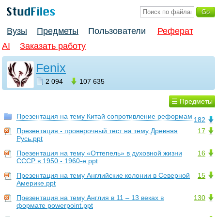
Вузы
Предметы
Пользователи
Реферат
AI
Заказать работу
Fenix
2 094
107 635
☰ Предметы
Презентация на тему Китай сопротивление реформам
182
Презентация - проверочный тест на тему Древняя
17
Русь.ppt
Презентация на тему «Оттепель» в духовной жизни
16
СССР в 1950 - 1960-е.ppt
Презентация на тему Английские колонии в Северной
15
Америке.ppt
Презентация на тему Англия в 11 – 13 веках в
130
формате powerpoint.ppt