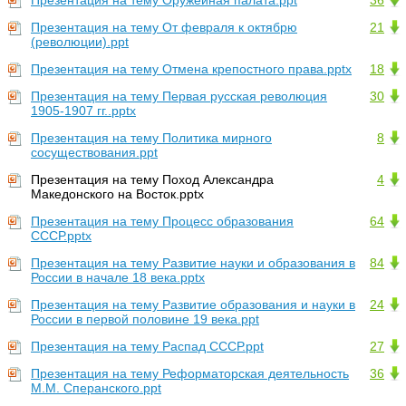
Презентация на тему Оружейная палата.ppt
36
Презентация на тему От февраля к октябрю
21
(революции).ppt
Презентация на тему Отмена крепостного права.pptx
18
Презентация на тему Первая русская революция
30
1905-1907 гг..pptx
Презентация на тему Политика мирного
8
сосуществования.ppt
Презентация на тему Поход Александра
4
Македонского на Восток.pptx
Презентация на тему Процесс образования
64
СССР.pptx
Презентация на тему Развитие науки и образования в
84
России в начале 18 века.pptx
Презентация на тему Развитие образования и науки в
24
России в первой половине 19 века.ppt
Презентация на тему Распад СССР.ppt
27
Презентация на тему Реформаторская деятельность
36
М.М. Сперанского.ppt