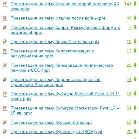
Презентация на тему Италия во второй половине ХХ
141
века.pptx
Презентация на тему Италия после войны.ppt
49
Презентация на тему Кайрат Рыскулбеков в формате
7
powerpoint.pptx
Презентация на тему Князь Святослав.pptx
19
Презентация на тему Коллективизация и
12
раскулачивание.pptx
Презентация на тему Консервация политического
22
режима в СССР.ppt
Презентация на тему Королевство франков.
11
Правление Хлодвига.pptx
Презентация на тему Культура Киевской Руси в 10-11
13
веках.pptx
Презентация на тему Культура Московской Руси 14 –
61
15 вв..pptx
Презентация на тему Курская битва.ppt
13
Презентация на тему Курская дуга (ВОВ).ppt
22