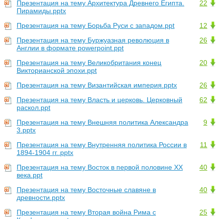
Презентация на тему Архитектура Древнего Египта.
22
Пирамиды.pptx
Презентация на тему Борьба Руси с западом.ppt
12
Презентация на тему Буржуазная революция в
26
Англии в формате powerpoint.ppt
Презентация на тему Великобритания конец
20
Викторианской эпохи.ppt
Презентация на тему Византийская империя.pptx
26
Презентация на тему Власть и церковь. Церковный
62
раскол.ppt
Презентация на тему Внешняя политика Александра
9
3.pptx
Презентация на тему Внутренняя политика России в
11
1894-1904 гг..pptx
Презентация на тему Восток в первой половине XX
40
века.ppt
Презентация на тему Восточные славяне в
40
древности.pptx
Презентация на тему Вторая война Рима с
25