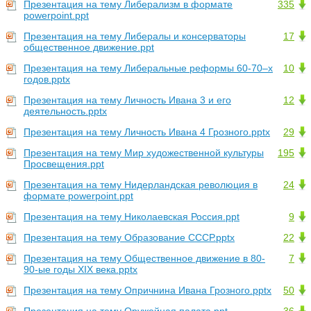
Презентация на тему Либерализм в формате
335
powerpoint.ppt
Презентация на тему Либералы и консерваторы
17
общественное движение.ppt
Презентация на тему Либеральные реформы 60-70–х
10
годов.pptx
Презентация на тему Личность Ивана 3 и его
12
деятельность.pptx
Презентация на тему Личность Ивана 4 Грозного.pptx
29
Презентация на тему Мир художественной культуры
195
Просвещения.ppt
Презентация на тему Нидерландская революция в
24
формате powerpoint.ppt
Презентация на тему Николаевская Россия.ppt
9
Презентация на тему Образование СССР.pptx
22
Презентация на тему Общественное движение в 80-
7
90-ые годы XIX века.pptx
Презентация на тему Опричнина Ивана Грозного.pptx
50