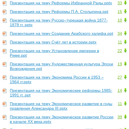
Презентация на тему Реформы Избранной Рады.pptx
33
Презентация на тему Реформы П.А. Столыпина.ppt
15
Презентация на тему Русско–турецкая война 1877-
10
1878 гг..pptx
Презентация на тему Создание Арабского халифа.ppt
34
Презентация на тему Счёт лет в истории.pptx
11
Презентация на тему Установление империи в
22
Риме.ppt
Презентация на тему Художественная культура Эпохи
19
Возрождения.ppt
Презентация на тему Экономика России в 1953 –
27
1964 гг.pptx
Презентация на тему Экономические реформы 1985-
14
1991 гг..ppt
Презентация на тему Экономическое развитие в годы
11
правления Александра III.pptx
Презентация на тему Экономическое развитие России
39
в начале XX века.pptx