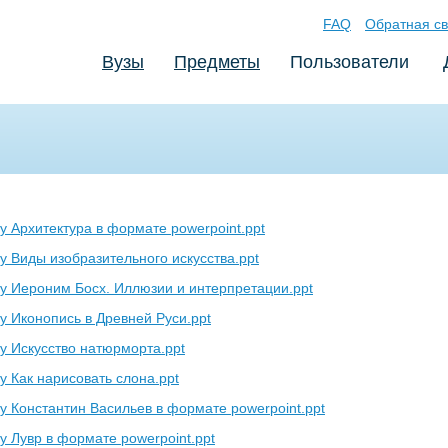
FAQ
Обратная св
Вузы
Предметы
Пользователи
у Архитектура в формате powerpoint.ppt
у Виды изобразительного искусства.ppt
у Иероним Босх. Иллюзии и интерпретации.ppt
у Иконопись в Древней Руси.ppt
у Искусство натюрморта.ppt
у Как нарисовать слона.ppt
у Константин Васильев в формате powerpoint.ppt
у Лувр в формате powerpoint.ppt