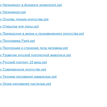
у Натюрморт в формате powerpoint.ppt
у Натюрморт.ppt
у Основы теории искусства.ppt
у Открытка для папы.ppt
у Прекрасное в жизни и произведениях искусства.ppt
у Программа Paint.ppt
у Пропорции и строение тела человека.ppt
у Развитие русской портретной живописи.ppt
 Русский портрет 18 века.ppt
у Современное искусство.ppt
у Техники рисования акварелью.ppt
у Уроки рисования пастелью.ppt