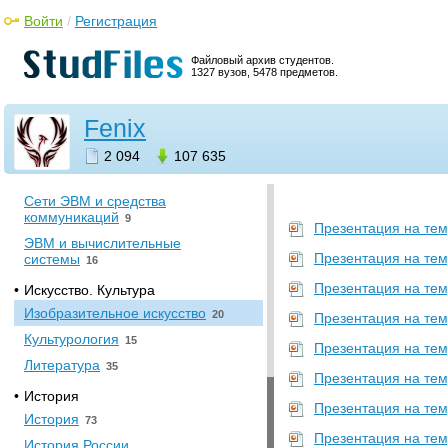
Искусственный интеллект
0
Войти
/
Регистрация
Компьютерная Графика
370
Файловый архив студентов.
Объектно ориентированное
1327 вузов, 5478 предметов.
программирование
8
Операционные системы
8
Fenix
Основы построения
трансляторов
7
2 094
107 635
Программирование
727
Сети ЭВМ и средства
коммуникаций
9
Презентация на тем
ЭВМ и вычислительные
Презентация на тем
системы
16
Презентация на тем
•
Искусство. Культура
Изобразительное искусство
20
Презентация на тем
Культурология
15
Презентация на тем
Литература
35
Презентация на тем
•
История
Презентация на тем
История
73
Презентация на тем
История России