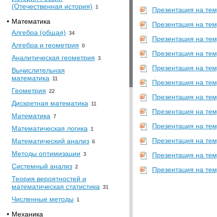
(Отечественная история)
1
Презентация на тем
•
Математика
Презентация на тем
Алгебра (общая)
34
Презентация на тем
Алгебра и геометрия
0
Презентация на тем
Аналитическая геометрия
3
Презентация на тем
Вычислительная
математика
11
Презентация на тем
Геометрия
22
Презентация на тем
Дискретная математика
11
Презентация на тем
Математика
7
Презентация на тему
Математическая логика
1
Презентация на тем
Математический анализ
6
Методы оптимизации
3
Презентация на тем
Системный анализ
2
Презентация на тем
Теория вероятностей и
математическая статистика
31
Численные методы
1
•
Механика