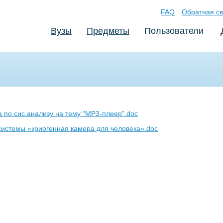
FAQ
Обратная св
Вузы
Предметы
Пользователи
 по сис.анализу на тему “MP3-плеер”.doc
истемы «криогенная камера для человека».doc