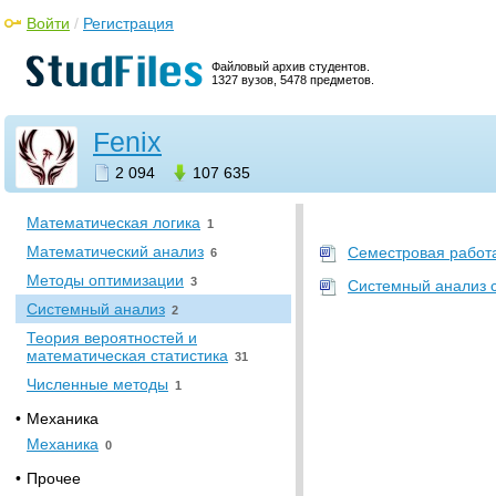
Алгебра (общая)
34
Войти
/
Регистрация
Алгебра и геометрия
0
Аналитическая геометрия
3
Файловый архив студентов.
1327 вузов, 5478 предметов.
Вычислительная
математика
11
Fenix
Геометрия
22
Дискретная математика
11
2 094
107 635
Математика
7
Математическая логика
1
Математический анализ
Семестровая работа
6
Методы оптимизации
3
Системный анализ с
Системный анализ
2
Теория вероятностей и
математическая статистика
31
Численные методы
1
•
Механика
Механика
0
•
Прочее