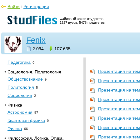
•
Прочее
Войти
/
Регистрация
[НЕСОРТИРОВАННОЕ]
10
Метрология
Файловый архив студентов.
32
1327 вузов, 5478 предметов.
Основы безопасности
жизнедеятельности
77
Fenix
Теория и методы принятия
решений
1
2 094
107 635
•
Психология. Педагогика
Педагогика
0
Презентация на тем
•
Социология. Политология
Обществознание
9
Презентация на тему
Политология
5
Презентация на тем
Социология
2
Презентация на тем
•
Физика
Презентация на тем
Астрономия
57
Презентация на тем
Квантовая физика
0
Презентация на тем
Физика
66
Презентация на тем
•
Философия. Логика. Этика.