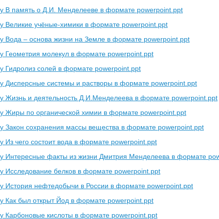
у В память о Д.И. Менделееве в формате powerpoint.ppt
у Великие учёные-химики в формате powerpoint.ppt
у Вода – основа жизни на Земле в формате powerpoint.ppt
у Геометрия молекул в формате powerpoint.ppt
у Гидролиз солей в формате powerpoint.ppt
у Дисперсные системы и растворы в формате powerpoint.ppt
у Жизнь и деятельность Д.И.Менделеева в формате powerpoint.ppt
у Жиры по органической химии в формате powerpoint.ppt
у Закон сохранения массы вещества в формате powerpoint.ppt
 Из чего состоит вода в формате powerpoint.ppt
у Интересные факты из жизни Дмитрия Менделеева в формате powe
у Исследование белков в формате powerpoint.ppt
у История нефтедобычи в России в формате powerpoint.ppt
у Как был открыт Йод в формате powerpoint.ppt
у Карбоновые кислоты в формате powerpoint.ppt