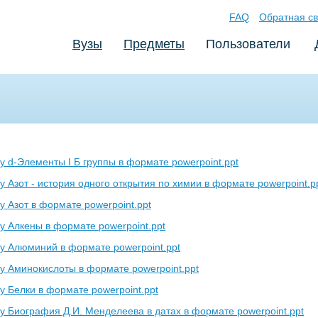
FAQ
Обратная св
Вузы
Предметы
Пользователи
у d-Элементы I Б группы в формате powerpoint.ppt
 Азот - история одного открытия по химии в формате powerpoint.p
у Азот в формате powerpoint.ppt
у Алкены в формате powerpoint.ppt
у Алюминий в формате powerpoint.ppt
у Аминокислоты в формате powerpoint.ppt
у Белки в формате powerpoint.ppt
у Биография Д.И. Менделеева в датах в формате powerpoint.ppt