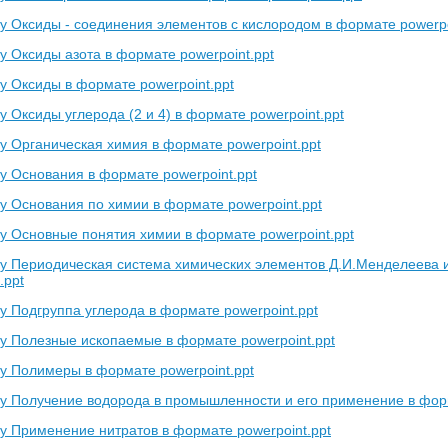
у Оксиды - соединения элементов с кислородом в формате powerpo
у Оксиды азота в формате powerpoint.ppt
у Оксиды в формате powerpoint.ppt
 Оксиды углерода (2 и 4) в формате powerpoint.ppt
у Органическая химия в формате powerpoint.ppt
у Основания в формате powerpoint.ppt
у Основания по химии в формате powerpoint.ppt
у Основные понятия химии в формате powerpoint.ppt
у Периодическая система химических элементов Д.И.Менделеева и
.ppt
у Подгруппа углерода в формате powerpoint.ppt
у Полезные ископаемые в формате powerpoint.ppt
у Полимеры в формате powerpoint.ppt
у Получение водорода в промышленности и его применение в форм
у Применение нитратов в формате powerpoint.ppt