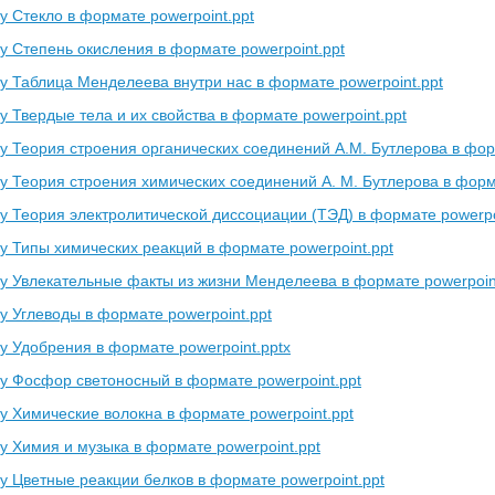
у Стекло в формате powerpoint.ppt
у Степень окисления в формате powerpoint.ppt
у Таблица Менделеева внутри нас в формате powerpoint.ppt
у Твердые тела и их свойства в формате powerpoint.ppt
у Теория строения органических соединений А.М. Бутлерова в фор
у Теория строения химических соединений А. М. Бутлерова в форма
у Теория электролитической диссоциации (ТЭД) в формате powerpo
у Типы химических реакций в формате powerpoint.ppt
у Увлекательные факты из жизни Менделеева в формате powerpoin
у Углеводы в формате powerpoint.ppt
у Удобрения в формате powerpoint.pptx
у Фосфор светоносный в формате powerpoint.ppt
у Химические волокна в формате powerpoint.ppt
у Химия и музыка в формате powerpoint.ppt
у Цветные реакции белков в формате powerpoint.ppt