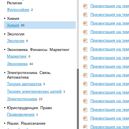
Религия
Презентация на тем
Философия
2
Презентация на тем
•
Химия
Презентация на тем
Химия
85
Презентация на тем
•
Экология
Презентация на тем
Экология
0
Презентация на тем
•
Экономика. Финансы. Маркетинг
Маркетинг
0
Презентация на тем
Экономика
44
Презентация на тем
•
Электротехника. Связь.
Презентация на тем
Автоматика
Презентация на тему
Теория автоматов
3
Теория электрических цепей
1
Презентация на тем
Электротехника
23
Презентация на тем
•
Юриспруденция. Право
Презентация на тем
Правоведение
1
Презентация на тем
•
Языки. Языкознание
Презентация на тем