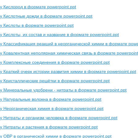
у Кислород в формате powerpoint.ppt
у Кислотные дожди в формате powerpoint.ppt
у Кислоты в формате powerpoint.ppt
 Кислоты, их состав и название в формате powerpoint.ppt
у Классификация реакций в неорганической химии в формате power
у Ковалентная неполярная химическая связь в формате powerpoint
у Комплексные соединения в формате powerpoint.ppt
у Краткий очерк истории развития химии в формате powerpoint.ppt
у Кристаллические решётки в формате powerpoint.ppt
у Минеральные удобрени - нитраты в формате powerpoint.ppt
у Натуральные волокна в формате powerpoint.ppt
у Неорганическая химия в формате powerpoint.ppt
у Нитраты и организм человека в формате powerpoint.ppt
у Нитраты и растения в формате powerpoint.ppt
у ОВР в органической химии в формате powerpoint.ppt