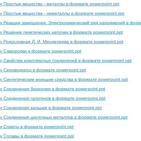
у Простые вещества - металлы в формате powerpoint.ppt
у Простые вещества - неметаллы в формате powerpoint.ppt
у Реакции замещения. Электрохимический ряд напряжений в форма
у Решение генетических цепочек в формате powerpoint.ppt
у Родословная Д. И. Менделеева в формате powerpoint.ppt
у Самородки в формате powerpoint.ppt
у Свойства комплексных соединений в формате powerpoint.ppt
у Сероводород в формате powerpoint.ppt
у Синтетические моющие средства в формате powerpoint.ppt
у Соединения бериллия в формате powerpoint.ppt
у Соединения галогенов в формате powerpoint.ppt
у Соединения кальция в формате powerpoint.ppt
у Соединения щелочных металлов в формате powerpoint.ppt
у Спирты в формате powerpoint.ppt
у Сплавы в формате powerpoint.ppt